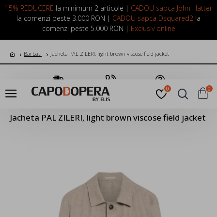
LOGIN
INREGISTRARE
15% REDUCERE
la minimum 2 articole |
CADOU sapca John Hatter
la comenzi peste 3.000 RON |
CADOU sapca Dsquared2
la
comenzi peste 5.000 RON |
Exclusiv online
Barbati
Jacheta PAL ZILERI, light brown viscose field jacket
Transport Gratuit
Suna Acum
Pune o Intrebare
0
0
Jacheta PAL ZILERI, light brown viscose field jacket