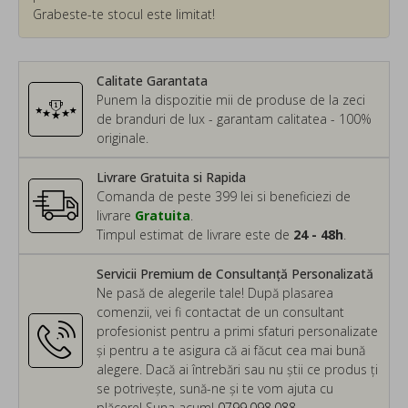
Grabeste-te stocul este limitat!
Calitate Garantata
Punem la dispozitie mii de produse de la zeci
de branduri de lux - garantam calitatea - 100%
originale.
Livrare Gratuita si Rapida
Comanda de peste 399 lei si beneficiezi de
livrare
Gratuita
.
Timpul estimat de livrare este de
24 - 48h
.
Servicii Premium de Consultanță Personalizată
Ne pasă de alegerile tale! După plasarea
comenzii, vei fi contactat de un consultant
profesionist pentru a primi sfaturi personalizate
și pentru a te asigura că ai făcut cea mai bună
alegere. Dacă ai întrebări sau nu știi ce produs ți
se potrivește, sună-ne și te vom ajuta cu
plăcere! Suna acum!
0799.098.088