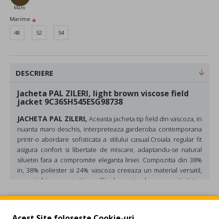
Maro
Marime
48
52
54
DESCRIERE
Jacheta PAL ZILERI, light brown viscose field
jacket 9C36SH545ESG98738
JACHETA PAL ZILERI,
Aceasta jacheta tip field din vascoza, in
nuanta maro deschis, interpreteaza garderoba contemporana
printr-o abordare sofisticata a stilului casual.
Croiala regular fit
asigura confort si libertate de miscare, adaptandu-se natural
siluetei fara a compromite eleganta liniei. Compozitia din 38%
in, 38% poliester si 24% vascoza creeaza un material versatil,
care imbina prospetimea fibrelor naturale cu practicitatea
materialelor moderne.
REVIEW-URI
Compozitie:
38% FLAX/LINEN/38%
Acest Site foloseste Cookie-uri.