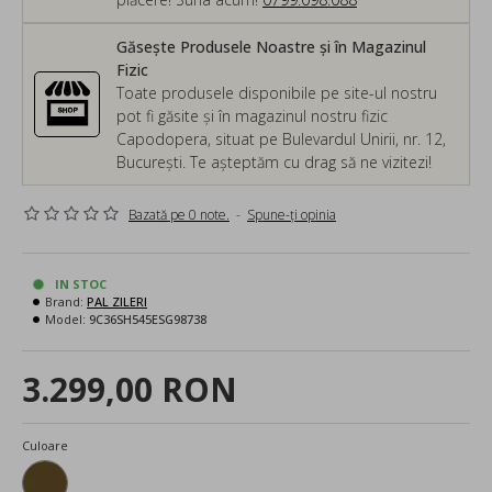
Găsește Produsele Noastre și în Magazinul
Fizic
Toate produsele disponibile pe site-ul nostru
pot fi găsite și în magazinul nostru fizic
Capodopera, situat pe Bulevardul Unirii, nr. 12,
București. Te așteptăm cu drag să ne vizitezi!
Bazată pe 0 note.
-
Spune-ţi opinia
IN STOC
Brand:
PAL ZILERI
Model:
9C36SH545ESG98738
3.299,00 RON
Culoare