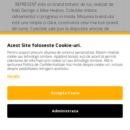
REPRESENT este un brand britanic de lux, realizat de
fratii George si Mike Heaton. Colectiile imbina
rafinamentul si progresul in moda. Misiunea brand-ului
este una simpla si clara, construirea celui mai bun brand
din lume. Colectiile sale pun la dispozitie articole de
imbracaminte streetwear. Represent ofera linii de
imbracaminte si accesorii pentru barbati si femei,
Acest Site foloseste Cookie-uri.
produse contemporane si versatile.
Pentru scopuri precum afișarea de conținut personalizat, folosim module
cookie sau tehnologii similare. Apăsând Accept, ești de acord să permiți
colectarea de informații prin cookie-uri sau tehnologii similare. Află in
sectiunea Politica de Confidentialitate mai multe despre cookie-uri, inclusiv
Camasa Represent, Initial Logo, Oversized MLM21201
despre posibilitatea retragerii acordului.
Camasi barbati
Detalii
Accepta Toate
Etichete:
Camasa Represent
Initial Logo
Administraza
Oversized
MLM21201
Camasi barbati
Refuz