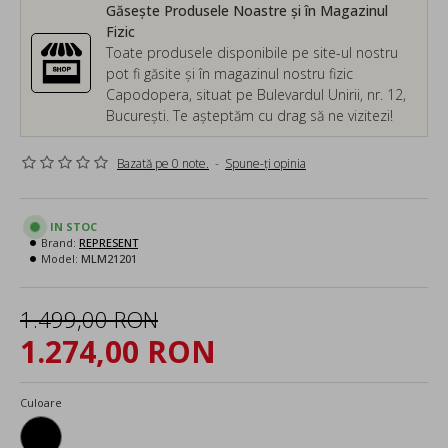
Găsește Produsele Noastre și în Magazinul
Fizic
Toate produsele disponibile pe site-ul nostru
pot fi găsite și în magazinul nostru fizic
Capodopera, situat pe Bulevardul Unirii, nr. 12,
București. Te așteptăm cu drag să ne vizitezi!
Bazată pe 0 note.
-
Spune-ţi opinia
IN STOC
Brand:
REPRESENT
Model:
MLM21201
1.499,00 RON
1.274,00 RON
Culoare