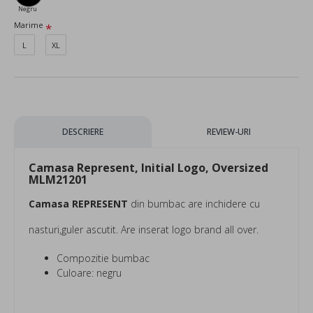
Negru
Marime
L
XL
DESCRIERE
REVIEW-URI
Camasa Represent, Initial Logo, Oversized
MLM21201
Camasa REPRESENT
din bumbac are inchidere cu
nasturi,guler ascutit. Are inserat logo brand all over.
Compozitie bumbac
Culoare: negru