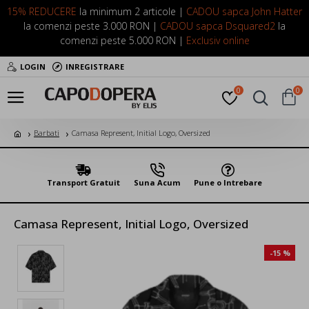
15% REDUCERE
la minimum 2 articole |
CADOU sapca John Hatter
la comenzi peste 3.000 RON |
CADOU sapca Dsquared2
la
comenzi peste 5.000 RON |
Exclusiv online
LOGIN
INREGISTRARE
0
0
Barbati
Camasa Represent, Initial Logo, Oversized
Transport Gratuit
Suna Acum
Pune o Intrebare
Camasa Represent, Initial Logo, Oversized
-15 %