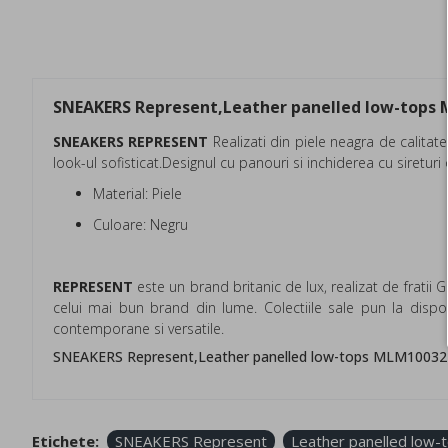
SNEAKERS Represent,Leather panelled low-tops
SNEAKERS REPRESENT
Realizati din piele neagra de calita
look-ul sofisticat.Designul cu panouri si inchiderea cu sireturi
Material: Piele
Culoare: Negru
REPRESENT
este un brand britanic de lux, realizat de fratii
celui mai bun brand din lume. Colectiile sale pun la dispo
contemporane si versatile.
SNEAKERS Represent,Leather panelled low-tops MLM100327
Etichete:
SNEAKERS Represent
Leather panelled low-