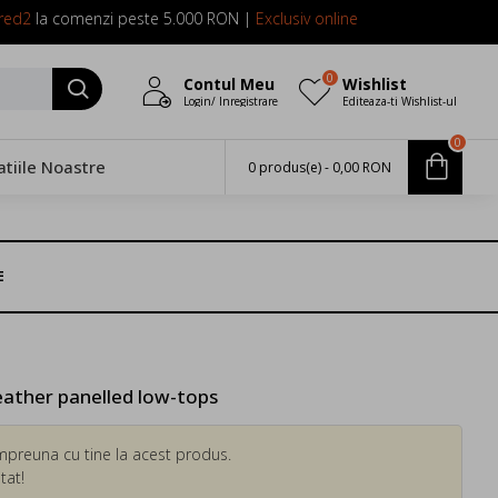
red2
la comenzi peste 5.000 RON |
Exclusiv online
0
Contul Meu
Wishlist
Login/ Inregistrare
Editeaza-ti Wishlist-ul
0
atiile Noastre
0 produs(e) - 0,00 RON
E
ather panelled low-tops
mpreuna cu tine la acest produs.
tat!