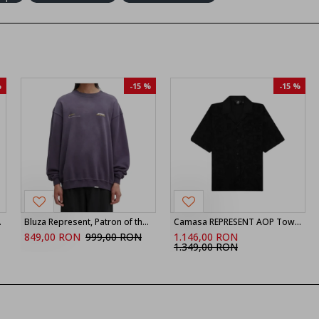
%
-15 %
-15 %
int, Negru
Bluza Represent, Patron of the Club, Mov
Camasa REPRESENT AOP Towel Shirt - Black
849,00 RON
999,00 RON
1.146,00 RON
1.349,00 RON