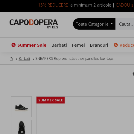
15% REDUCERE
la minimum 2 articole |
CADOU sa
Toate Categoriile
Summer Sale
Barbati
Femei
Branduri
Reduce
Barbati
SNEAKERS Represent,Leather panelled low-tops
SUMMER SALE