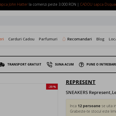
pca John Hatter
la comenzi peste 3.000 RON |
CADOU sapca Dsqua
SUNA ACUM: 0799 098 088
ri
Carduri Cadou
Parfumuri
Recomandari
Blog
Loc
TRANSPORT GRATUIT
SUNA ACUM
PUNE O INTREBAR
REPRESENT
-20 %
SNEAKERS Represent,Le
Inca
12
persoane
se uita i
Grabeste-te stocul este limi