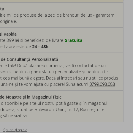
ata
tie mii de produse de la zeci de branduri de lux - garantam
originale.
si Rapida
 399 lei si beneficiezi de livrare
Gratuita
.
e livrare este de
24 - 48h
.
m de Consultanță Personalizată
rile tale! După plasarea comenzii, vei fi contactat de un
ionist pentru a primi sfaturi personalizate și pentru a te
ut cea mai bună alegere. Dacă ai întrebări sau nu știi ce produs
, sună-ne și te vom ajuta cu plăcere! Suna acum!
0799.098.088
e Noastre și în Magazinul Fizic
isponibile pe site-ul nostru pot fi găsite și în magazinul
dopera, situat pe Bulevardul Unirii, nr. 12, București. Te
să ne vizitezi!
-
Spune-ţi opinia