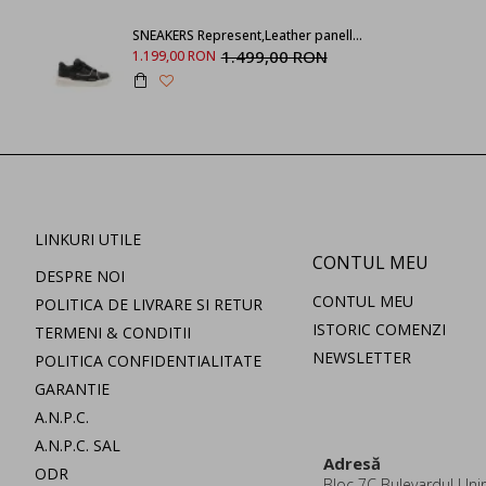
SNEAKERS Represent,Leather panelled low-tops
1.499,00 RON
1.199,00 RON
LINKURI UTILE
CONTUL MEU
DESPRE NOI
CONTUL MEU
POLITICA DE LIVRARE SI RETUR
ISTORIC COMENZI
TERMENI & CONDITII
NEWSLETTER
POLITICA CONFIDENTIALITATE
GARANTIE
A.N.P.C.
A.N.P.C. SAL
Adresă
ODR
Bloc 7C Bulevardul Uniri