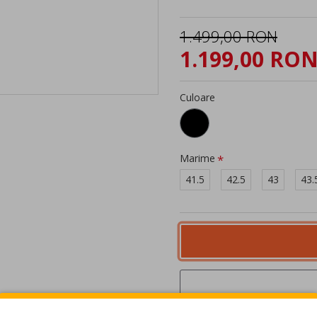
1.499,00 RON
1.199,00 RO
Culoare
Marime
41.5
42.5
43
43.