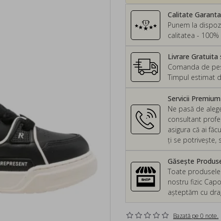
Calitate Garant
Punem la dispozi
calitatea - 100% 
Livrare Gratuita 
Comanda de peste
Timpul estimat d
Servicii Premiu
Ne pasă de alege
consultant profes
asigura că ai făc
ți se potrivește
Găsește Produsel
Toate produsele d
nostru fizic Capo
așteptăm cu drag 
Bazată pe 0 note.