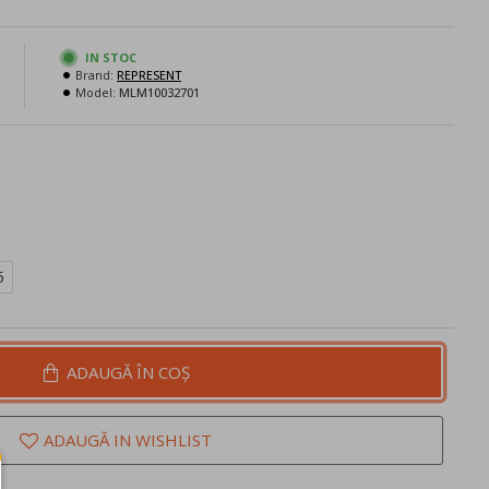
IN STOC
Brand:
REPRESENT
N
Model:
MLM10032701
5
ADAUGĂ ÎN COŞ
ADAUGĂ IN WISHLIST