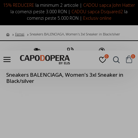
LOGIN
INREGISTRARE
15% REDUCERE
la minimum 2 articole |
CADOU sapca John Hatter
la comenzi peste 3.000 RON |
CADOU sapca Dsquared2
la
comenzi peste 5.000 RON |
Exclusiv online
Femei
Sneakers BALENCIAGA, Women's 3xl Sneaker in Black/silver
Transport Gratuit
Suna Acum
Pune o Intrebare
0
0
Sneakers BALENCIAGA, Women's 3xl Sneaker in
Black/silver