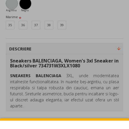
Argintiu
Negru
Marime
35
36
37
38
39
DESCRIERE
Sneakers BALENCIAGA, Women's 3xl Sneaker in
Black/silver 734731W3XLX1080
SNEAKERS BALENCIAGA
3XL, unde modernitatea
intalneste functionalitatea. In nuante bej-argintiu, cu plasa
respirabila si talpa robusta din cauciuc, emana un aer
futurist. Sireturile asimetrice, bucla pentru incaltare si logo-
ul discret adauga eleganta, iar efectul uzat ofera un stil
aparte.
Material: Textil, Cauciuc
Culoare: Negru/Silver
REVIEW-URI