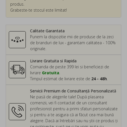
produs.
Grabeste-te stocul este limitat!
Calitate Garantata
Punem la dispozitie mii de produse de la zeci
de branduri de lux - garantam calitatea - 100%
originale.
Livrare Gratuita si Rapida
Comanda de peste 399 lei si beneficiezi de
livrare
Gratuita
.
Timpul estimat de livrare este de
24 - 48h
.
Servicii Premium de Consultanță Personalizată
Ne pasă de alegerile tale! După plasarea
comenzii, vei fi contactat de un consultant
profesionist pentru a primi sfaturi personalizate
și pentru a te asigura că ai făcut cea mai bună
alegere. Dacă ai întrebări sau nu știi ce produs ți
se potrivește, sună-ne și te vom ajuta cu