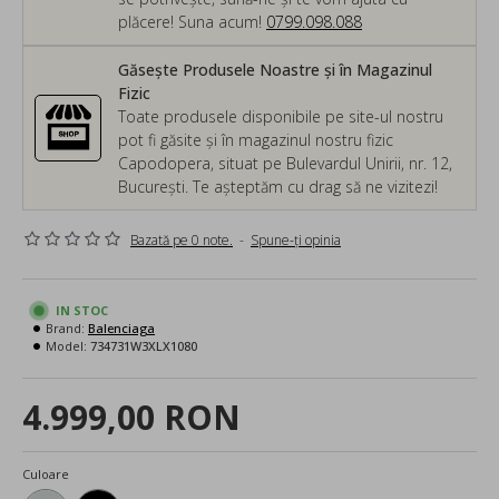
plăcere! Suna acum!
0799.098.088
Găsește Produsele Noastre și în Magazinul
Fizic
Toate produsele disponibile pe site-ul nostru
pot fi găsite și în magazinul nostru fizic
Capodopera, situat pe Bulevardul Unirii, nr. 12,
București. Te așteptăm cu drag să ne vizitezi!
Bazată pe 0 note.
-
Spune-ţi opinia
IN STOC
Brand:
Balenciaga
Model:
734731W3XLX1080
4.999,00 RON
Culoare