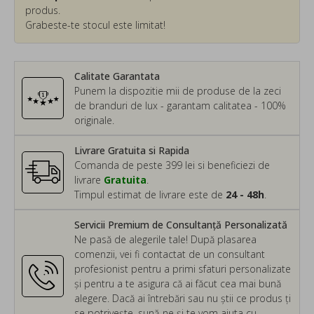
produs.
Grabeste-te stocul este limitat!
Calitate Garantata
Punem la dispozitie mii de produse de la zeci
de branduri de lux - garantam calitatea - 100%
originale.
Livrare Gratuita si Rapida
Comanda de peste 399 lei si beneficiezi de
livrare
Gratuita
.
Timpul estimat de livrare este de
24 - 48h
.
Servicii Premium de Consultanță Personalizată
Ne pasă de alegerile tale! După plasarea
comenzii, vei fi contactat de un consultant
profesionist pentru a primi sfaturi personalizate
și pentru a te asigura că ai făcut cea mai bună
alegere. Dacă ai întrebări sau nu știi ce produs ți
se potrivește, sună-ne și te vom ajuta cu