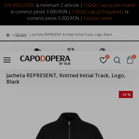
LOGIN
INREGISTRARE
15% REDUCERE
la minimum 2 articole |
CADOU sapca John Hatter
la comenzi peste 3.000 RON |
CADOU sapca Dsquared2
la
comenzi peste 5.000 RON |
Exclusiv online
Barbati
Jacheta REPRESENT, Knitted Initial Track, Logo, Black
Transport Gratuit
Suna Acum
Pune o Intrebare
0
0
Jacheta REPRESENT, Knitted Initial Track, Logo,
Black
-15 %