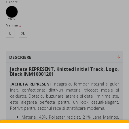
Culoare
Negru
Marime
L
XL
DESCRIERE
Jacheta REPRESENT, Knitted Initial Track, Logo,
Black INM10001201
JACHETA REPRESENT
neagra cu fermoar integral si guler
inalt, confectionat dintr-un material tricotat moale si
calduros. Dotat cu buzunare laterale si detalii minimaliste,
este alegerea perfecta pentru un look casual-elegant.
Potrivit pentru sezonul rece si stratificare moderna.
Material:
43% Poliester reciclat, 21% Lana Merinos,
18% Acril, 17% Poliamida, 1% Elastan