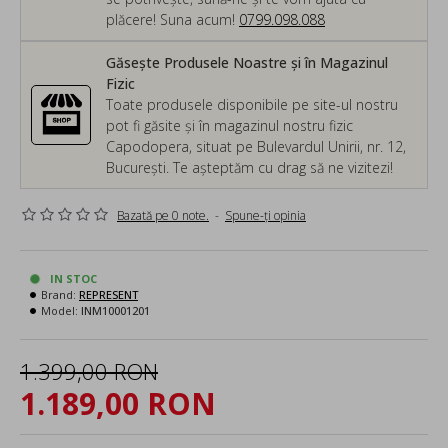
plăcere! Suna acum!
0799.098.088
Găsește Produsele Noastre și în Magazinul
Fizic
Toate produsele disponibile pe site-ul nostru
pot fi găsite și în magazinul nostru fizic
Capodopera, situat pe Bulevardul Unirii, nr. 12,
București. Te așteptăm cu drag să ne vizitezi!
Bazată pe 0 note.
-
Spune-ţi opinia
IN STOC
Brand:
REPRESENT
Model:
INM10001201
1.399,00 RON
1.189,00 RON