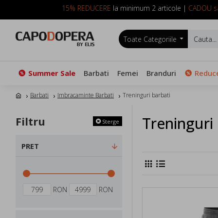
15% REDUCERE
la minimum 2 articole |
CADOU sa
Toate Categoriile
Summer Sale
Barbati
Femei
Branduri
Reduce
Barbati
Imbracaminte Barbati
Treninguri barbati
Treninguri 
Filtru
Sterge
PRET
RON
RON