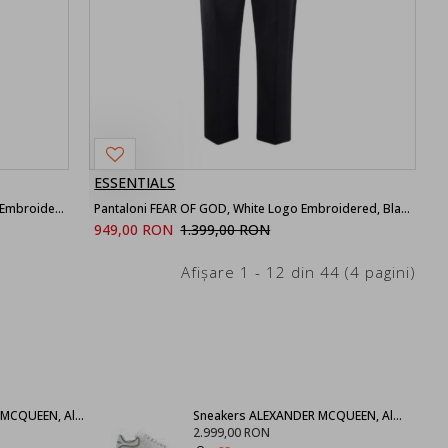
ESSENTIALS
Pantaloni trening DOLCE & GABBANA, Logo Embroidered, Men, Black
Pantaloni FEAR OF GOD, White Logo Embroidered, Black
949,00 RON
1.399,00 RON
Afişare 1 - 12 din 44 (4 pagini)
SNEAKERS ALEXANDER MCQUEEN, Alb 553770WHGP09000
Sneakers ALEXANDER MCQUEEN, Alb cu negru 625156WHXMT9074
2.999,00 RON