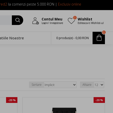
red2
la comenzi peste 5.000 RON |
Exclusiv online
0
Contul Meu
Wishlist
Login/ Inregistrare
Editeaza-ti Wishlist-ul
0
atiile Noastre
0 produs(e) - 0,00 RON
Sortare
Afisare
-20 %
-20 %