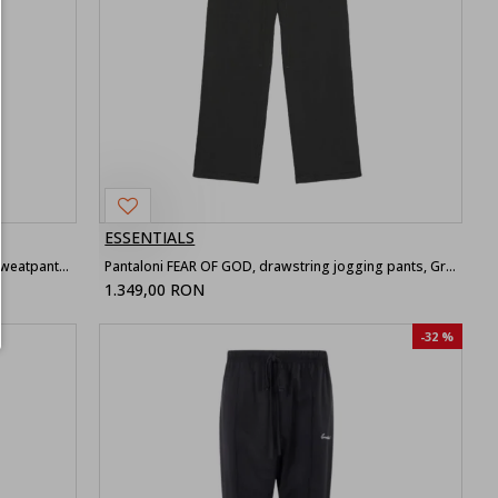
ESSENTIALS
Pantaloni FEAR OF GOD, Essentials Classic sweatpants, Relaxed fit
Pantaloni FEAR OF GOD, drawstring jogging pants, Gray
1.349,00 RON
-32 %