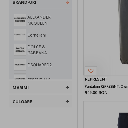
BRAND-URI
ALEXANDER
MCQUEEN
Corneliani
DOLCE &
GABBANA
DSQUARED2
REPRESENT
ESSENTIALS
MARIMI
949,00 RON
MOOSE KNUCKLES
CULOARE
PALM ANGELS
REPRESENT