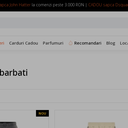
pca John Hatter
la comenzi peste 3.000 RON |
CADOU sapca Dsqua
SUNA ACUM: 0799 098 088
ri
Carduri Cadou
Parfumuri
Recomandari
Blog
Loc
barbati
NOU