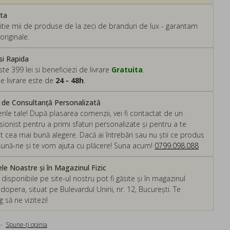
ata
tie mii de produse de la zeci de branduri de lux - garantam
originale.
si Rapida
 399 lei si beneficiezi de livrare
Gratuita
.
e livrare este de
24 - 48h
.
m de Consultanță Personalizată
rile tale! După plasarea comenzii, vei fi contactat de un
ionist pentru a primi sfaturi personalizate și pentru a te
ut cea mai bună alegere. Dacă ai întrebări sau nu știi ce produs
, sună-ne și te vom ajuta cu plăcere! Suna acum!
0799.098.088
e Noastre și în Magazinul Fizic
isponibile pe site-ul nostru pot fi găsite și în magazinul
dopera, situat pe Bulevardul Unirii, nr. 12, București. Te
să ne vizitezi!
-
Spune-ţi opinia