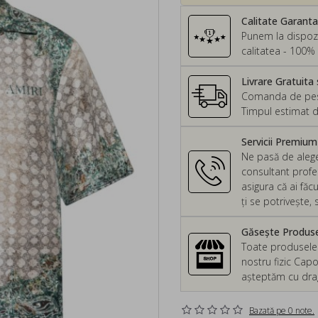
Calitate Garant
Punem la dispozi
calitatea - 100% 
Livrare Gratuita 
Comanda de peste
Timpul estimat d
Servicii Premiu
Ne pasă de alege
consultant profes
asigura că ai făc
ți se potrivește
Găsește Produsel
Toate produsele d
nostru fizic Capo
așteptăm cu drag 
Bazată pe 0 note.