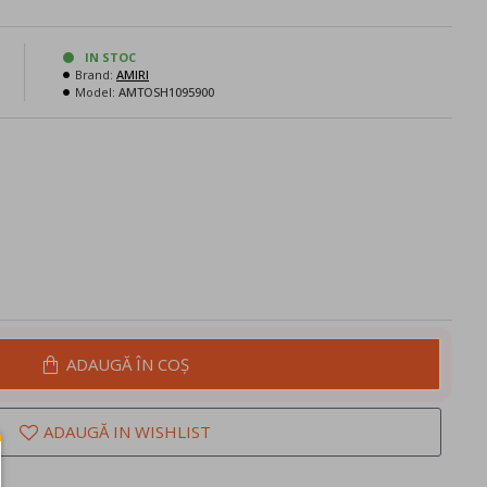
N
IN STOC
Brand:
AMIRI
Model:
AMTOSH1095900
ADAUGĂ ÎN COŞ
ADAUGĂ IN WISHLIST