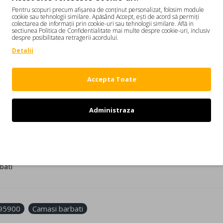
Pentru scopuri precum afișarea de conținut personalizat, folosim module
cookie sau tehnologii similare. Apăsând Accept, ești de acord să permiți
colectarea de informații prin cookie-uri sau tehnologii similare. Află in
DESCRIERE
REVIEW-URI
sectiunea Politica de Confidentialitate mai multe despre cookie-uri, inclusiv
despre posibilitatea retragerii acordului.
Detalii
iri reprezinta expresia elegantei rafinate si a luxului contemporan. 
la relaxata, cu guler camp deschis si maneci scurte, ofera confort si libe
Accepta Toate
Administraza
definit debutul. Gama casual de imbracaminte, denim și accesorii este realizata din ma
Refuz
 cele mai mari fabrici din Italia si Japonia si Los Angeles
bati
95900
Camasi barbati