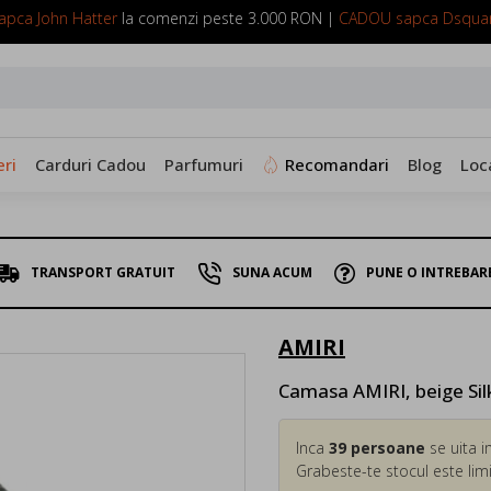
pca John Hatter
la comenzi peste 3.000 RON |
CADOU sapca Dsqua
SUNA ACUM: 0799 098 088
ri
Carduri Cadou
Parfumuri
Recomandari
Blog
Loc
TRANSPORT GRATUIT
SUNA ACUM
PUNE O INTREBAR
AMIRI
Camasa AMIRI, beige Silk
Inca
39
persoane
se uita i
Grabeste-te stocul este limi