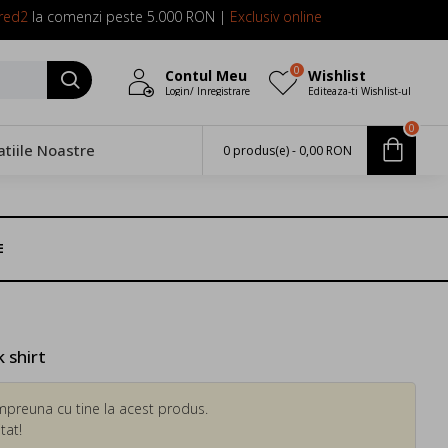
red2
la comenzi peste 5.000 RON |
Exclusiv online
0
Contul Meu
Wishlist
Login/ Inregistrare
Editeaza-ti Wishlist-ul
0
atiile Noastre
0 produs(e) - 0,00 RON
E
 shirt
mpreuna cu tine la acest produs.
tat!