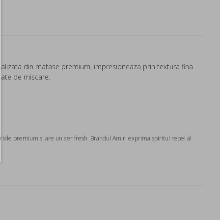
Realizata din matase premium, impresioneaza prin textura fina
rtate de miscare.
teriale premium si are un aer fresh. Brandul Amiri exprima spiritul rebel al