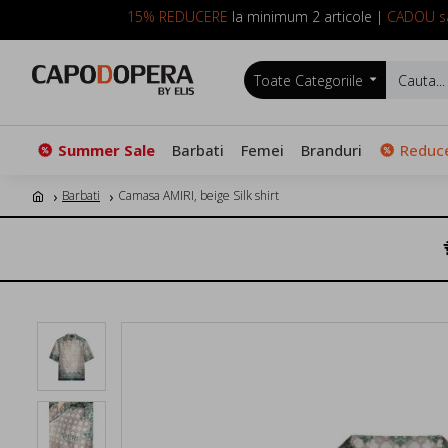
15% REDUCERE
la minimum 2 articole |
CADOU sa
Toate Categoriile
Summer Sale
Barbati
Femei
Branduri
Reduce
Barbati
Camasa AMIRI, beige Silk shirt