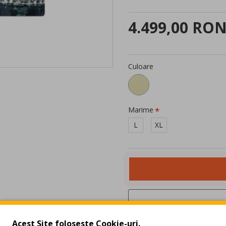
4.499,00 RO
Culoare
Marime
L
XL
Acest Site foloseste Cookie-uri.