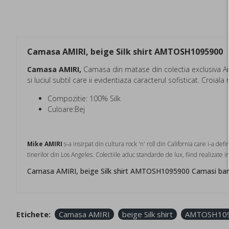
Camasa AMIRI, beige Silk shirt AMTOSH1095900
Camasa AMIRI,
Camasa din matase din colectia exclusiva Am
si luciul subtil care ii evidentiaza caracterul sofisticat. Croia
Compozitie: 100% Silk
Culoare:Bej
Mike AMIRI
s-a insirpat din cultura rock 'n' roll din California care i-a 
tinerilor din Los Angeles. Colectiile aduc standarde de lux, fiind realizate in
Camasa AMIRI, beige Silk shirt AMTOSH1095900 Camasi bar
Etichete:
Camasa AMIRI
beige Silk shirt
AMTOSH10