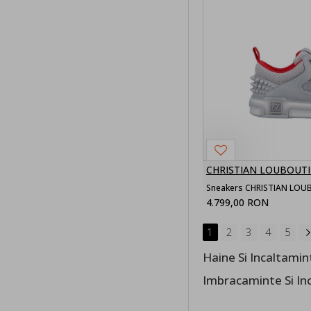
CHRISTIAN LOUBOUT
4.799,00 RON
1
2
3
4
5
Haine Si Incaltamin
Imbracaminte Si In