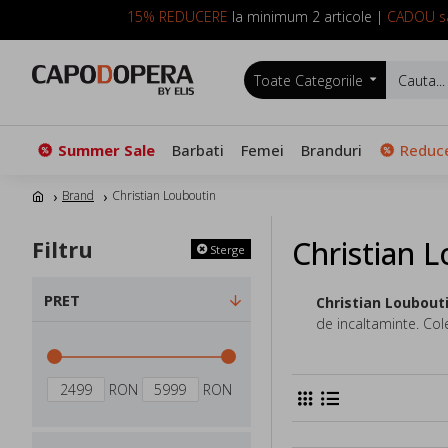
15% REDUCERE
la minimum 2 articole |
CADOU sa
Toate Categoriile
Summer Sale
Barbati
Femei
Branduri
Reduce
Brand
Christian Louboutin
Christian 
Filtru
Sterge
PRET
Christian Loubout
de incaltaminte. Cole
RON
RON