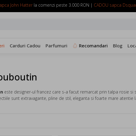
pca John Hatter
la comenzi peste 3.000 RON |
CADOU sapca Dsqua
SUNA ACUM: 0799 098 088
ri
Carduri Cadou
Parfumuri
Recomandari
Blog
Loc
Louboutin
in
este designer-ul francez care s-a facut remarcat prin talpa rosie si 
ctiile sunt extravagante, pline de stil, eleganta si foarte mare atentie l