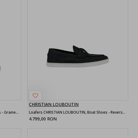
CHRISTIAN LOUBOUTIN
Loafers CHRISTIAN LOUBOUTIN, Boat shoes - Grained nubuck leather ,Phantom Grey
Loafers CHRISTIAN LOUBOUTIN, Boat Shoes - Reversed nubuck leather - Black - Men
4.799,00 RON