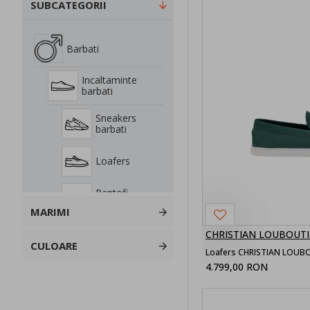
SUBCATEGORII
Barbati
Incaltaminte
barbati
Sneakers
barbati
Loafers
Pantofi
barbati
MARIMI
CHRISTIAN LOUBOUT
Ghete barbati
CULOARE
4.799,00 RON
Accesorii
Barbati