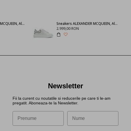
SNEAKERS ALEXANDER MCQUEEN, Alb 553770WHGP09000
Sneakers ALEXANDER MCQUEEN, Alb cu negru 625156WHXMT9074
2.999,00 RON
Newsletter
Fii la curent cu noutatile si reducerile pe care ti le-am
pregatit. Aboneaza-te la Newsletter.