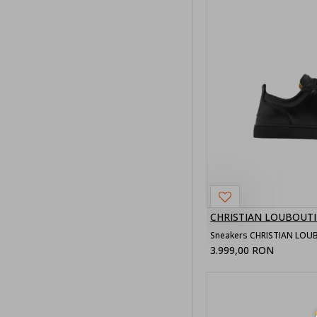
Sepci barbati
Curele
barbati
Femei
Incaltaminte
femei
Sneakers
femei
Outlet
CHRISTIAN LOUBOUT
Sneakers CHRISTIAN LOUB
Outlet barbati
3.999,00 RON
Incaltaminte
outlet barbati
Sneakers