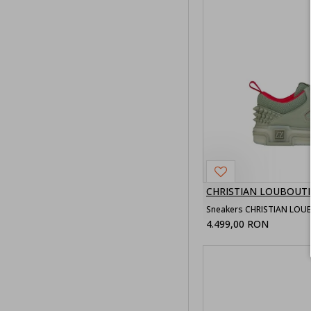
outlet
barbati
Brands
Sneakers
Christian
Louboutin
Originali
Best Sellers
Summer Sale
CHRISTIAN LOUBOUT
Summer Sale
barbati
4.499,00 RON
Încălțăminte
bărbați