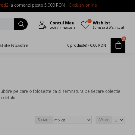
red2
la comenzi peste 5.000 RON |
Exclusiv online
0
Contul Meu
Wishlist
Login/ Inregistrare
Editeaza-ti Wishlist-ul
0
atiile Noastre
0 produs(e) - 0,00 RON
subtire pe care o foloseste ca si semnatura pe fiecare colectie
a detalii.
Sortare
Afisare