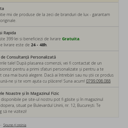
ata
tie mii de produse de la zeci de branduri de lux - garantam
originale.
si Rapida
 399 lei si beneficiezi de livrare
Gratuita
.
e livrare este de
24 - 48h
.
m de Consultanță Personalizată
rile tale! După plasarea comenzii, vei fi contactat de un
ionist pentru a primi sfaturi personalizate și pentru a te
ut cea mai bună alegere. Dacă ai întrebări sau nu știi ce produs
, sună-ne și te vom ajuta cu plăcere! Suna acum!
0799.098.088
e Noastre și în Magazinul Fizic
isponibile pe site-ul nostru pot fi găsite și în magazinul
dopera, situat pe Bulevardul Unirii, nr. 12, București. Te
să ne vizitezi!
-
Spune-ţi opinia