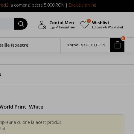
red2
la comenzi peste 5.000 RON |
Exclusiv online
0
Contul Meu
Wishlist
Login/ Inregistrare
Editeaza-ti Wishlist-ul
0
atiile Noastre
0 produs(e) - 0,00 RON
E
World Print, White
mpreuna cu tine la acest produs.
tat!