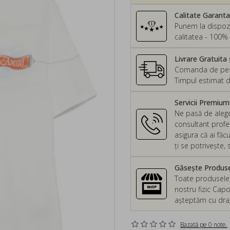
Calitate Garant
Punem la dispozi
calitatea - 100% 
Livrare Gratuita 
Comanda de peste
Timpul estimat d
Servicii Premiu
Ne pasă de alege
consultant profes
asigura că ai făc
ți se potrivește
Găsește Produsel
Toate produsele d
nostru fizic Capo
așteptăm cu drag 
Bazată pe 0 note.