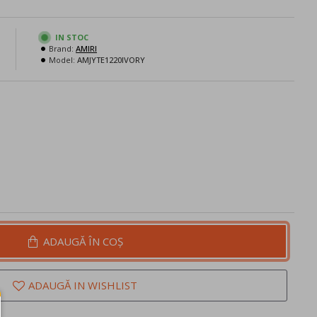
IN STOC
Brand:
AMIRI
N
Model:
AMJYTE1220IVORY
ADAUGĂ ÎN COŞ
ADAUGĂ IN WISHLIST