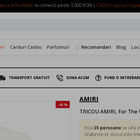
pca John Hatter
la comenzi peste 3.000 RON |
CADOU sapca Dsqua
SUNA ACUM: 0799 098 088
ri
Carduri Cadou
Parfumuri
Recomandari
Blog
Loc
TRANSPORT GRATUIT
SUNA ACUM
PUNE O INTREBAR
AMIRI
-43 %
TRICOU AMIRI, For The 
Inca
35
persoane
se uita i
Grabeste-te stocul este limi