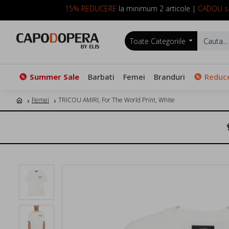
15% REDUCERE
la minimum 2 articole |
CADOU sa
Toate Categoriile
Summer Sale
Barbati
Femei
Branduri
Reduce
Femei
TRICOU AMIRI, For The World Print, White