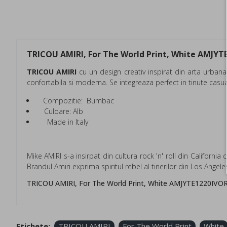
TRICOU AMIRI, For The World Print, White AMJY
TRICOU AMIRI
cu un design creativ inspirat din arta urban
confortabila si moderna. Se integreaza perfect in tinute casual
Compozitie: Bumbac
Culoare: Alb
Made in Italy
Mike AMIRI s-a insirpat din cultura rock 'n' roll din Californ
Brandul Amiri exprima spiritul rebel al tinerilor din Los Angeles
TRICOU AMIRI, For The World Print, White AMJYTE1220IVORY
Etichete:
TRICOU AMIRI
For The World Print
White