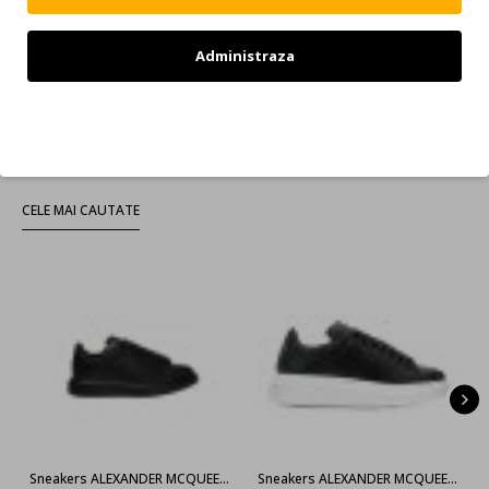
Afişare 1 - 12 din 235 (20 pagini)
Haine Si Incaltaminte Amiri
Administraza
Imbracaminte Si Incaltaminte Marca Amiri
Refuz
CELE MAI CAUTATE
Sneakers ALEXANDER MCQUEEN, Negru full
Sneakers ALEXANDER MCQUEEN, 553770WHGP01000