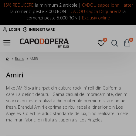
15% REDUCERE
la minimum 2 articole |
CADOU sapca John Hatter
la comenzi peste 3.000 RON |
CADOU sapca Dsquared2
la
comenzi peste 5.000 RON |
Exclusiv online
LOGIN
INREGISTRARE
0
0
Brand
AMIRI
Amiri
Mike AMIRI s-a insirpat din cultura rock 'n' roll din California
care i-a definit debutul. Gama casual de imbracaminte, denim
și accesorii este realizata din materiale premium si are un aer
fresh. Brandul Amiri exprima spiritul rebel al tinerilor din Los
Angeles. Colectiile aduc standarde de lux, fiind realizate in cele
mai mari fabrici din Italia si Japonia si Los Angeles