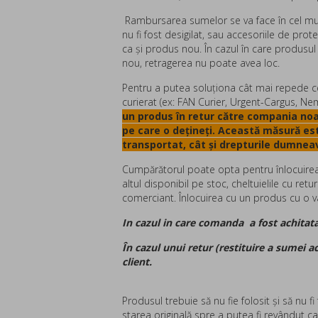
Rambursarea sumelor se va face în cel mult 
nu fi fost desigilat, sau accesoriile de prot
ca și produs nou. În cazul în care produsul
nou, retragerea nu poate avea loc.
Pentru a putea soluţiona cât mai repede c
curierat (ex: FAN Curier, Urgent-Cargus, N
un produs în retur către compania noa
pe care o dețineți. Această măsură es
transportat, cât și drepturile dumneav
Cumpărătorul poate opta pentru înlocuirea p
altul disponibil pe stoc, cheltuielile cu ret
comerciant. Înlocuirea cu un produs cu o v
In cazul in care comanda a fost achitata 
În cazul unui retur (restituire a sumei 
client.
Produsul trebuie să nu fie folosit și să nu f
starea originală spre a putea fi revândut c