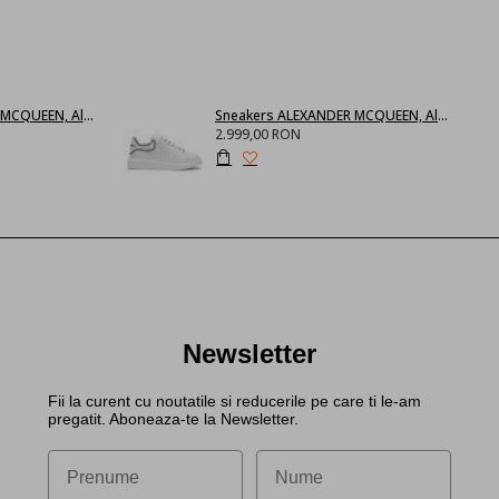
SNEAKERS ALEXANDER MCQUEEN, Alb 553770WHGP09000
Sneakers ALEXANDER MCQUEEN, Alb cu negru 625156WHXMT9074
2.999,00 RON
Newsletter
Fii la curent cu noutatile si reducerile pe care ti le-am
pregatit. Aboneaza-te la Newsletter.