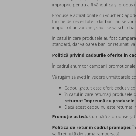
impropriu pentru a fi vândut ca și produs
Produsele achizitionate cu voucher Capodop
functie de necesitate - dar banii nu se vor 
inapoi tot un voucher, sau i se va schimba
In cazul in care produsele au fost cumparat
standard, dar valoarea banilor returnati va
Politică privind cadourile oferite în c
În cadrul anumitor campanii promoționale
Vă rugăm să aveți în vedere următoarele con
Cadoul gratuit este oferit exclusiv c
În cazul în care returnați produsele
returnat împreună cu produsele
.
Dacă acest cadou nu este returnat, 
Promoție activă:
Cumpără 2 produse și be
Politica de retur în cadrul promoției:
În
va fi reținută din suma rambursată.