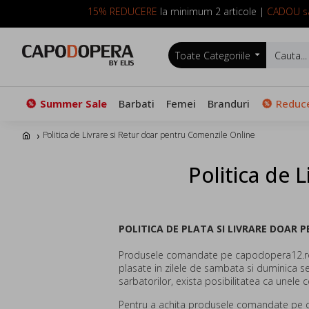
15% REDUCERE
la minimum 2 articole |
CADOU sa
Toate Categoriile
Summer Sale
Barbati
Femei
Branduri
Reduce
Politica de Livrare si Retur doar pentru Comenzile Online
Politica de 
POLITICA DE PLATA SI LIVRARE DOAR 
Produsele comandate pe capodopera12.ro s
plasate in zilele de sambata si duminica se
sarbatorilor, exista posibilitatea ca unele co
Pentru a achita produsele comandate pe c