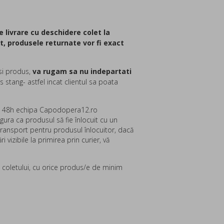
 livrare cu deschidere colet la
t, produsele returnate vor fi exact
si produs,
va rugam sa nu indepartati
s stang- astfel incat clientul sa poata
 de 48h echipa Capodopera12.ro
ura ca produsul să fie înlocuit cu un
 transport pentru produsul înlocuitor, dacă
vizibile la primirea prin curier, vă
i coletului, cu orice produs/e de minim