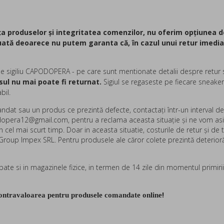
 produselor și integritatea comenzilor, nu oferim opțiunea de
luată deoarece nu putem garanta că, în cazul unui retur imedia
de sigiliu CAPODOPERA - pe care sunt mentionate detalii despre retur 
usul nu mai poate fi returnat.
Sigiul se regaseste pe fiecare sneaker
abil.
mandat sau un produs ce prezintă defecte, contactaţi într-un interval
podopera12@gmail.com,
pentru a reclama aceasta situaţie şi ne vom asig
 cel mai scurt timp. Doar in aceasta situatie, costurile de retur şi de
Group Impex SRL. Pentru produsele ale căror colete prezintă deteriorări 
bate si in magazinele fizice, in termen de 14 zile din momentul primiri
!
contravaloarea pentru produsele comandate online