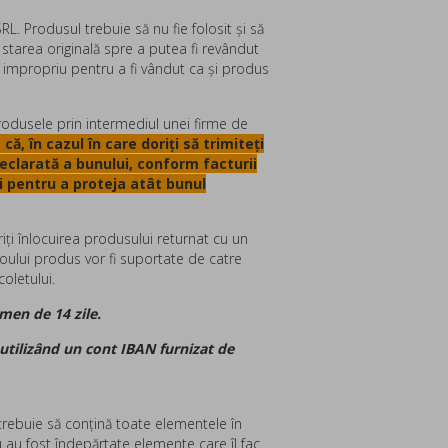
SRL.
Produsul trebuie să nu fie folosit și să
n starea originală spre a putea fi revândut
 impropriu pentru a fi vândut ca și produs
dusele prin intermediul unei firme de
ă, în cazul în care doriți să trimiteți
eclarată a bunului
, conform facturii
i pentru a proteja atât bunul
iţi înlocuirea produsului returnat cu un
 noului produs vor fi suportate de catre
coletului.
rmen de 14 zile.
 utilizând un cont IBAN furnizat de
și trebuie să conțină toate elementele în
 au fost îndepărtate elemente care îl fac