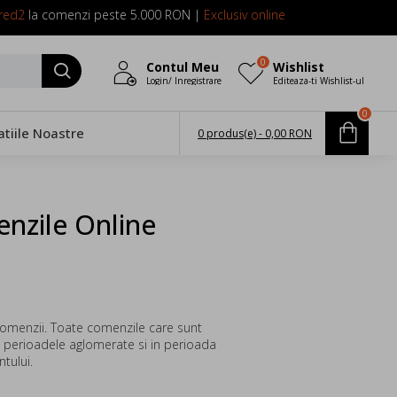
red2
la comenzi peste 5.000 RON |
Exclusiv online
0
Contul Meu
Wishlist
Login/ Inregistrare
Editeaza-ti Wishlist-ul
0
atiile Noastre
0 produs(e) - 0,00 RON
enzile Online
omenzii. Toate comenzile care sunt
In perioadele aglomerate si in perioada
ntului.