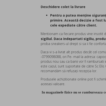
Deschidere colet la livrare
Pentru a putea menține siguranța
primire. Această decizie a fost 
cele expediate către client.
Mentionam ca fiecare produs vine insotit 
sigiliul. Daca indepartati sigiliu, prod
proba sneakers-ul drept si sa ii fie confort
Daca vi s-a livrat alt produs decât cel co
-
0799098088, ori Pe- mail la adresa: ca
produs nou sau ca banii vor fi rambursati in
este cazul, sunt suportate de către Sc Elis 
recomandăm să refuzaţi recepţia lor.
Produsele achizitionate online pot fi schim
aceeasi valoare.
In magazinele fizice nu se ramburseaza 