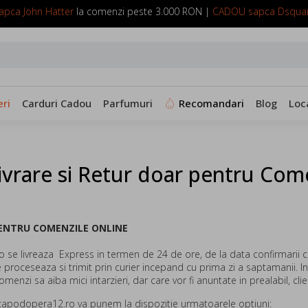
pca John Hatter
la comenzi peste 3.000 RON |
CADOU sapca Dsqua
SUNA ACUM: 0799 098 088
ri
Carduri Cadou
Parfumuri
Recomandari
Blog
Loc
Livrare si Retur doar pentru Com
PENTRU COMENZILE ONLINE
e livreaza Express in termen de 24 de ore, de la data confirmarii c
 proceseaza si trimit prin curier incepand cu prima zi a saptamanii. 
menzi sa aiba mici intarzieri, dar care vor fi anuntate in prealabil, clie
apodopera12.ro va punem la dispozitie urmatoarele optiuni: