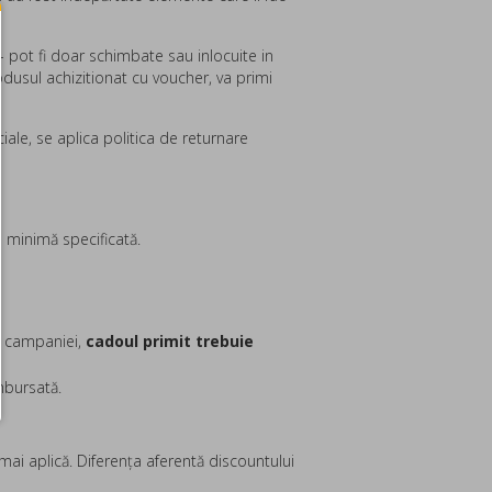
 pot fi doar schimbate sau inlocuite in
odusul achizitionat cu voucher, va primi
ale, se aplica politica de returnare
minimă specificată.
l campaniei,
cadoul primit trebuie
mbursată.
ai aplică. Diferența aferentă discountului