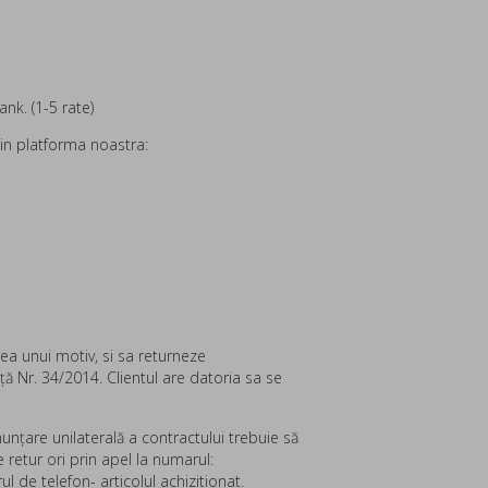
nk. (1-5 rate)
 in platforma noastra:
rea unui motiv, si sa returneze
 Nr. 34/2014. Clientul are datoria sa se
unţare unilaterală a contractului trebuie să
retur ori prin apel la numarul:
e telefon- articolul achizitionat.