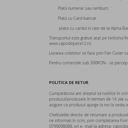
·
Plată numerar sau ramburs
·
Plată cu Card bancar
·
plata cu cardul in rate de la Alpha Ban
Transportul este gratuit atat pe teritoriul 
www.capodopera12.ro.
Livrarea coletelor se face prin Fan Curier
Pentru comenzile sub 300RON - se percepe 
POLITICA DE RETUR
Cumpărătorul are dreptul să notifice în scri
produsul/produsele în termen de 14 zile ca
asigure ca produsul ajunge la noi la sediu 
Cheltuielile directe de returnare a produse
ne informaţi în scris, prin completarea Fo
0799098088, ori e- mail la adresa: capodo