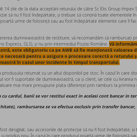
14 zile de la data acceptării returului de către Sc Elis Group Impex 
ecție să nu fi fost îndepărtate, și trebuie să conțină toate elementele î
 poartă urme de folosință sau au fost îndepărtate elemente care îl fac
ererea dumneavoastră de restituire, vă recomandăm să rambursaţi pro
emo Express, GLS), şi nu prin intermediul Poştei Române.
Vă informăm c
stră, este obligatoriu ca pe AWB să fie menționată
valoarea d
te necesară pentru a asigura o procesare corectă a returului ș
oastră în cazul unor incidente în timpul transportului.
rodusului returnat cu un altul disponibil pe stoc. În cazul în care dor
urul vor fi suportate de dumneavoastră, ca şi client, iar cele cu livrarea
aloare mai mare presupune plata diferenţei prin ramburs la primirea 
cu cardul, banii se vor restitui exact in acelasi cont bancar in te
achitate), rambursarea se va efectua exclusiv prin transfer bancar,
i fost desigilat, sau accesoriile de protecție să nu fi fost îndepărtate, 
a și produs nou. În cazul în care produsul poartă urme de folosință sau