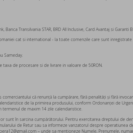
k, Banca Transilvania STAR, BRD All Inclusive, Card Avantaj si Garanti Ba
Romaniei cat si international - la toate comenzile care sunt inregistrate
 sau Sameday.
taxa de procesare si de livrare in valoare de 50RON.
s comerciantului că renunţă la cumpărare, fără penalităţi şi fără invoca
lendaristice de la primirea produsului,
conform
Ordonanței de Urgență
in termenul de maxim 14 zile calendaristice.
lor sunt în sarcina cumpărătorului. Pentru exercitarea dreptului de den
rmularului de Retur sau
sa informeze vanzatorul despre operatiunea de 
pera12@gmail.com – unde sa mentioneze Numele, Prenumele, numarul d