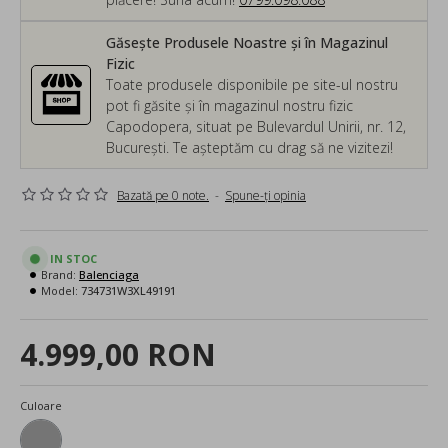
Găsește Produsele Noastre și în Magazinul
Fizic
Toate produsele disponibile pe site-ul nostru
pot fi găsite și în magazinul nostru fizic
Capodopera, situat pe Bulevardul Unirii, nr. 12,
București. Te așteptăm cu drag să ne vizitezi!
Bazată pe 0 note.
-
Spune-ţi opinia
IN STOC
Brand:
Balenciaga
Model:
734731W3XL49191
4.999,00 RON
Culoare