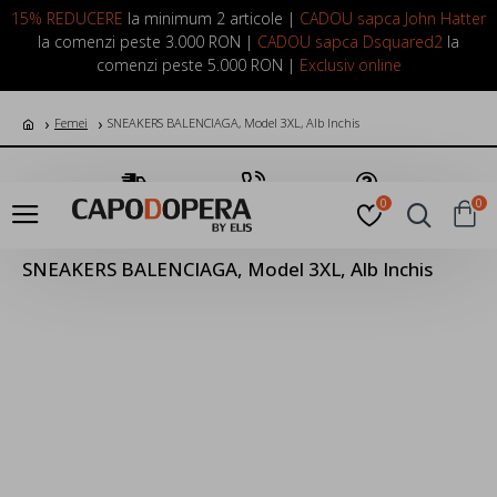
LOGIN
INREGISTRARE
15% REDUCERE
la minimum 2 articole |
CADOU sapca John Hatter
la comenzi peste 3.000 RON |
CADOU sapca Dsquared2
la
comenzi peste 5.000 RON |
Exclusiv online
Femei
SNEAKERS BALENCIAGA, Model 3XL, Alb Inchis
Transport Gratuit
Suna Acum
Pune o Intrebare
0
0
SNEAKERS BALENCIAGA, Model 3XL, Alb Inchis