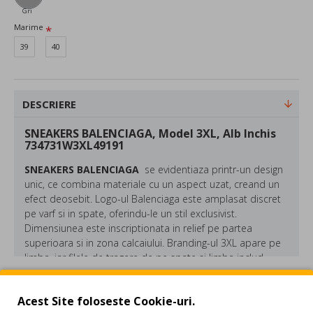
Gri
Marime
39
40
DESCRIERE
SNEAKERS BALENCIAGA, Model 3XL, Alb Inchis
734731W3XL49191
SNEAKERS BALENCIAGA
se evidentiaza printr-un design
unic, ce combina materiale cu un aspect uzat, creand un
efect deosebit. Logo-ul Balenciaga este amplasat discret
pe varf si in spate, oferindu-le un stil exclusivist.
Dimensiunea este inscriptionata in relief pe partea
superioara si in zona calcaiului. Branding-ul 3XL apare pe
limba, iar filele de tragere de pe spate si limba includ
elemente reflectorizante.
REVIEW-URI
Retineti ca sireturile suplimentare, infasurate in jurul
Acest Site foloseste Cookie-uri.
pantofilor pentru un look aparte, trebuie indepartate