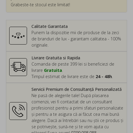
Grabeste-te stocul este limitat!
Calitate Garantata
Punem la dispozitie mii de produse de la zeci
de branduri de lux - garantam calitatea - 100%
originale.
Livrare Gratuita si Rapida
Comanda de peste 399 lei si beneficiezi de
livrare
Gratuita
.
Timpul estimat de livrare este de
24 - 48h
.
Servicii Premium de Consultanță Personalizată
Ne pasă de alegerile tale! După plasarea
comenzii, vei fi contactat de un consultant
profesionist pentru a primi sfaturi personalizate
și pentru a te asigura că ai făcut cea mai bună
alegere. Dacă ai întrebări sau nu știi ce produs ți
se potrivește, sună-ne și te vom ajuta cu
plăcere! Suna acum!
0799.098.088