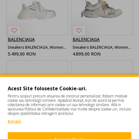
BALENCIAGA
BALENCIAGA
Sneakers BALENCIAGA, Women's Triple S Glitter Spray Sneaker in White/silver
Sneakers BALENCIAGA, Women's Track Trail Laces Sneaker in Taupe/yellow/purple/brown/black
5.499,00 RON
4.899,00 RON
Acest Site foloseste Cookie-uri.
Pentru scopuri precum afișarea de conținut personalizat, folosim module
cookie sau tehnologii similare. Apăsând Accept, ești de acord să permiți
colectarea de informații prin cookie-uri sau tehnologii similare. Află in
sectiunea Politica de Confidentialitate mai multe despre cookie-uri, inclusiv
despre posibilitatea retragerii acordului.
Detalii
BALENCIAGA
BALENCIAGA
Sneakers BALENCIAGA, Women's Track Signature Sneaker in Beige/pink
Sneakers BALENCIAGA, Women's 3xl Sneaker in Black/silver