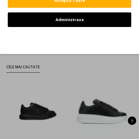
Accepta Toate
5.499,00 RON
4.999,00 RON
1
2
3
4
5
6
Administraza
Afişare 1 - 12 din 71 (6 pagini)
Haine Si Incaltaminte Balenciaga
Refuz
Imbracaminte Si Incaltaminte Balenciaga
CELE MAI CAUTATE