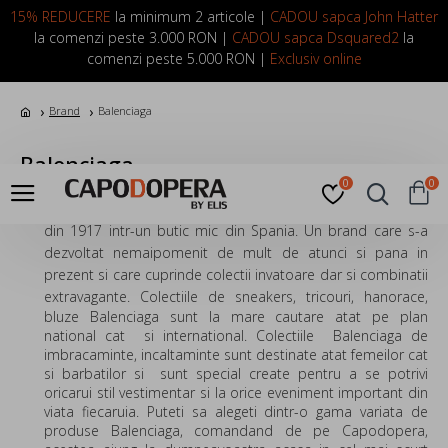
LOGIN
INREGISTRARE
15% REDUCERE
la minimum 2 articole |
CADOU sapca John Hatter
la comenzi peste 3.000 RON |
CADOU sapca Dsquared2
la
comenzi peste 5.000 RON |
Exclusiv online
Brand
Balenciaga
Balenciaga
0
0
BALENCIAGA
este un brand de lux care a luat nastere inca
din 1917 intr-un butic mic din Spania. Un brand care s-a
dezvoltat nemaipomenit de mult de atunci si pana in
prezent si care cuprinde colectii invatoare dar si combinatii
extravagante.
Colectiile de sneakers, tricouri, hanorace,
bluze Balenciaga sunt la mare cautare atat pe plan
national cat si international. Colectiile Balenciaga de
imbracaminte, incaltaminte sunt destinate atat femeilor cat
si barbatilor si sunt special create pentru a se potrivi
oricarui stil vestimentar si la orice eveniment important din
viata fiecaruia. Puteti sa alegeti dintr-o gama variata de
produse Balenciaga, comandand de pe Capodopera,