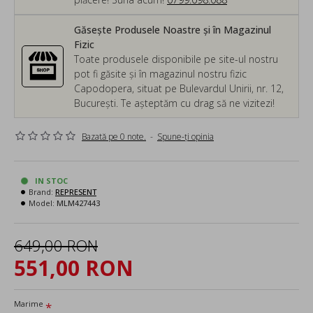
Găsește Produsele Noastre și în Magazinul
Fizic
Toate produsele disponibile pe site-ul nostru
pot fi găsite și în magazinul nostru fizic
Capodopera, situat pe Bulevardul Unirii, nr. 12,
București. Te așteptăm cu drag să ne vizitezi!
Bazată pe 0 note.
-
Spune-ţi opinia
IN STOC
Brand:
REPRESENT
Model:
MLM427443
649,00 RON
551,00 RON
Marime