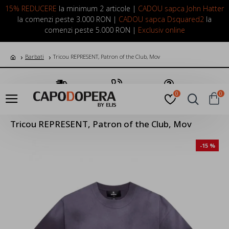
LOGIN
INREGISTRARE
15% REDUCERE
la minimum 2 articole |
CADOU sapca John Hatter
la comenzi peste 3.000 RON |
CADOU sapca Dsquared2
la
comenzi peste 5.000 RON |
Exclusiv online
Barbati
Tricou REPRESENT, Patron of the Club, Mov
Transport Gratuit
Suna Acum
Pune o Intrebare
0
0
Tricou REPRESENT, Patron of the Club, Mov
-15 %