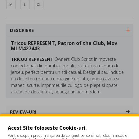
M
L
XL
DESCRIERE
Tricou REPRESENT, Patron of the Club, Mov
MLM427443
TRICOU
RE
PRESENT
Owners Club Script in moveste
confectionat din bumbac moale, cu textura usoara de
jerseu, perfect pentru un stil casual. Designul sau include
un decolteu rotund cu margine ripsata, umeri cazuti si
maneci scurte. Imprimeurile cu logo pe piept si spate,
alaturi de detalii text, adauga un aer modern.
Compozitie: Bumbac
Culoare: Mov
REVIEW-URI
Croiala: Oversized Fit
Acest Site foloseste Cookie-uri.
Etichete:
Tricou REPRESENT
Patron of the Club
Pentru scopuri precum afișarea de conținut personalizat, folosim module
REPRESENT este un brand britanic de lux, realizat de fratii