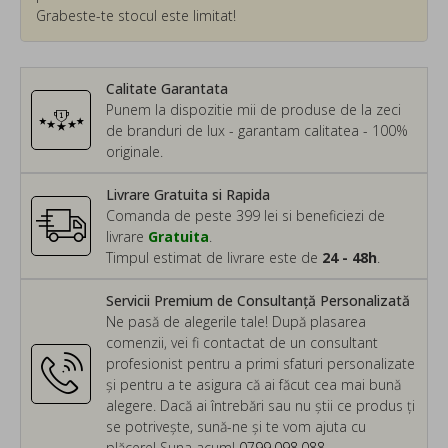
Grabeste-te stocul este limitat!
Calitate Garantata
Punem la dispozitie mii de produse de la zeci
de branduri de lux - garantam calitatea - 100%
originale.
Livrare Gratuita si Rapida
Comanda de peste 399 lei si beneficiezi de
livrare
Gratuita
.
Timpul estimat de livrare este de
24 - 48h
.
Servicii Premium de Consultanță Personalizată
Ne pasă de alegerile tale! După plasarea
comenzii, vei fi contactat de un consultant
profesionist pentru a primi sfaturi personalizate
și pentru a te asigura că ai făcut cea mai bună
alegere. Dacă ai întrebări sau nu știi ce produs ți
se potrivește, sună-ne și te vom ajuta cu
plăcere! Suna acum!
0799.098.088