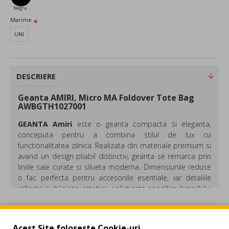
Negru
Marime
UNI
DESCRIERE
Geanta AMIRI, Micro MA Foldover Tote Bag
AWBGTH1027001
GEANTA Amiri
este o geanta compacta si eleganta,
conceputa pentru a combina stilul de lux cu
functionalitatea zilnica. Realizata din materiale premium si
avand un design pliabil distinctiv, geanta se remarca prin
liniile sale curate si silueta moderna. Dimensiunile reduse
o fac perfecta pentru accesoriile esentiale, iar detaliile
rafinate subliniaza estetica sofisticata specifica brandului
Amiri.
REVIEW-URI
Material:
100% Calf Leather
Acest Site foloseste Cookie-uri.