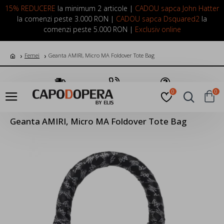
LOGIN
INREGISTRARE
15% REDUCERE
la minimum 2 articole |
CADOU sapca John Hatter
la comenzi peste 3.000 RON |
CADOU sapca Dsquared2
la
comenzi peste 5.000 RON |
Exclusiv online
Femei
Geanta AMIRI, Micro MA Foldover Tote Bag
Transport Gratuit
Suna Acum
Pune o Intrebare
0
0
Geanta AMIRI, Micro MA Foldover Tote Bag