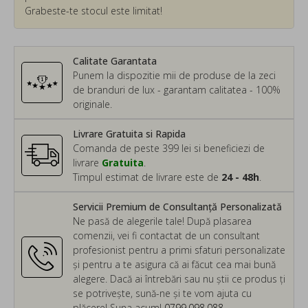
Grabeste-te stocul este limitat!
Calitate Garantata
Punem la dispozitie mii de produse de la zeci
de branduri de lux - garantam calitatea - 100%
originale.
Livrare Gratuita si Rapida
Comanda de peste 399 lei si beneficiezi de
livrare
Gratuita
.
Timpul estimat de livrare este de
24 - 48h
.
Servicii Premium de Consultanță Personalizată
Ne pasă de alegerile tale! După plasarea
comenzii, vei fi contactat de un consultant
profesionist pentru a primi sfaturi personalizate
și pentru a te asigura că ai făcut cea mai bună
alegere. Dacă ai întrebări sau nu știi ce produs ți
se potrivește, sună-ne și te vom ajuta cu
plăcere! Suna acum!
0799.098.088