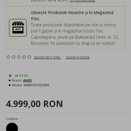
Găsește Produsele Noastre și în Magazinul
Fizic
Toate produsele disponibile pe site-ul nostru
pot fi găsite și în magazinul nostru fizic
Capodopera, situat pe Bulevardul Unirii, nr. 12,
București. Te așteptăm cu drag să ne vizitezi!
Bazată pe 0 note.
-
Spune-ţi opinia
IN STOC
Brand:
AMIRI
Model:
AWBGTH1027001
4.999,00 RON
Culoare