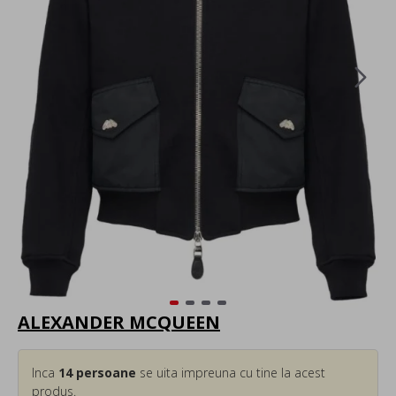
ALEXANDER MCQUEEN
Inca
14
persoane
se uita impreuna cu tine la acest
produs.