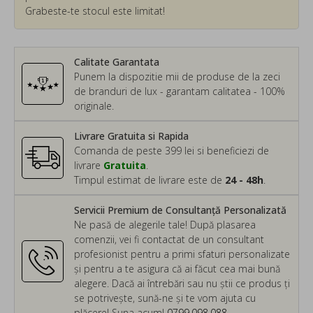
Grabeste-te stocul este limitat!
Calitate Garantata
Punem la dispozitie mii de produse de la zeci
de branduri de lux - garantam calitatea - 100%
originale.
Livrare Gratuita si Rapida
Comanda de peste 399 lei si beneficiezi de
livrare
Gratuita
.
Timpul estimat de livrare este de
24 - 48h
.
Servicii Premium de Consultanță Personalizată
Ne pasă de alegerile tale! După plasarea
comenzii, vei fi contactat de un consultant
profesionist pentru a primi sfaturi personalizate
și pentru a te asigura că ai făcut cea mai bună
alegere. Dacă ai întrebări sau nu știi ce produs ți
se potrivește, sună-ne și te vom ajuta cu
plăcere! Suna acum!
0799.098.088