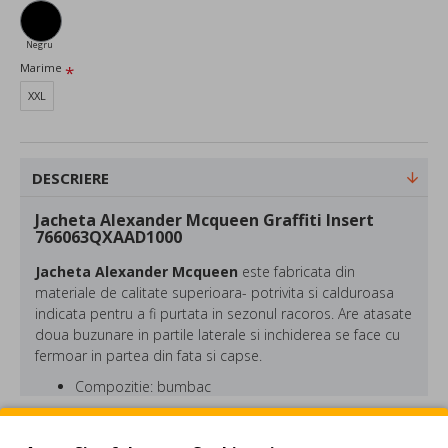
Negru
Marime
XXL
DESCRIERE
Jacheta Alexander Mcqueen Graffiti Insert
766063QXAAD1000
Jacheta Alexander Mcqueen
este fabricata din
materiale de calitate superioara- potrivita si calduroasa
indicata pentru a fi purtata in sezonul racoros. Are atasate
doua buzunare in partile laterale si inchiderea se face cu
fermoar in partea din fata si capse.
Compozitie: bumbac
Culoare: Negru
REVIEW-URI