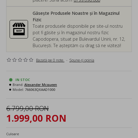
Găsește Produsele Noastre și în Magazinul
Fizic
Toate produsele disponibile pe site-ul nostru
pot fi găsite și în magazinul nostru fizic
Capodopera, situat pe Bulevardul Unirii, nr. 12,
București. Te așteptăm cu drag să ne vizitezi!
Bazată pe 0 note.
-
Spune-ţi opinia
IN STOC
Brand:
Alexander Mcqueen
Model:
766063QXAAD1000
6.799,00 RON
1.999,00 RON
Culoare