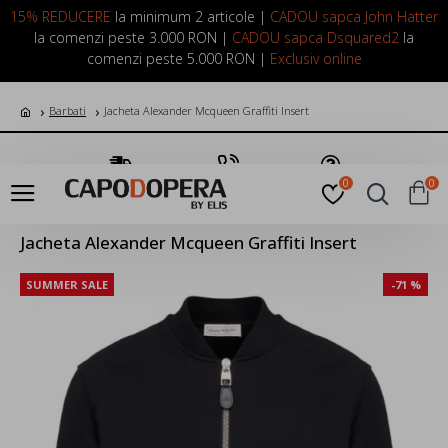
LOGIN
INREGISTRARE
15% REDUCERE
la minimum 2 articole |
CADOU sapca John Hatter
la comenzi peste 3.000 RON |
CADOU sapca Dsquared2
la
comenzi peste 5.000 RON |
Exclusiv online
Barbati
Jacheta Alexander Mcqueen Graffiti Insert
Transport Gratuit
Suna Acum
Pune o Intrebare
0
0
Jacheta Alexander Mcqueen Graffiti Insert
SUMMER SALE
-71 %