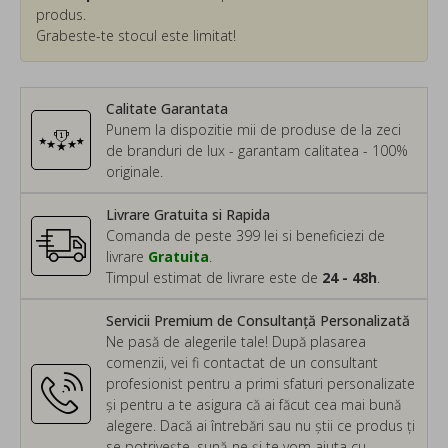
produs.
Grabeste-te stocul este limitat!
Calitate Garantata
Punem la dispozitie mii de produse de la zeci
de branduri de lux - garantam calitatea - 100%
originale.
Livrare Gratuita si Rapida
Comanda de peste 399 lei si beneficiezi de
livrare
Gratuita
.
Timpul estimat de livrare este de
24 - 48h
.
Servicii Premium de Consultanță Personalizată
Ne pasă de alegerile tale! După plasarea
comenzii, vei fi contactat de un consultant
profesionist pentru a primi sfaturi personalizate
și pentru a te asigura că ai făcut cea mai bună
alegere. Dacă ai întrebări sau nu știi ce produs ți
se potrivește, sună-ne și te vom ajuta cu