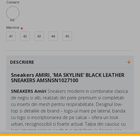
Culoare
Alb
Marime
41
42
43
44
45
DESCRIERE
Sneakers AMIRI, 'MA SKYLINE' BLACK LEATHER
SNEAKERS AMSNSN1027100
SNEAKERS Amiri
Sneakers moderni in combinatie clasica
de negru si alb, realizati din piele premium si completati
cu insertii din mesh pentru respirabilitate. Designul low-
top si detaliile de brand – logo-ul mare pe lateral, banda
cu logo si inscriptionarea de pe calcai – ofera un look
urban, recognoscibil si foarte actual. Talpa din cauciuc cu
logo integrat asigura confort si stabilitate la fiecare pas.