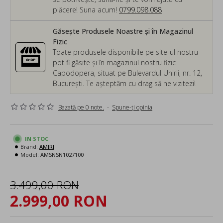
plăcere! Suna acum!
0799.098.088
Găsește Produsele Noastre și în Magazinul
Fizic
Toate produsele disponibile pe site-ul nostru
pot fi găsite și în magazinul nostru fizic
Capodopera, situat pe Bulevardul Unirii, nr. 12,
București. Te așteptăm cu drag să ne vizitezi!
Bazată pe 0 note.
-
Spune-ţi opinia
IN STOC
Brand:
AMIRI
Model:
AMSNSN1027100
3.499,00 RON
2.999,00 RON