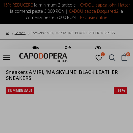
LOGIN
INREGISTRARE
15% REDUCERE
la minimum 2 articole |
CADOU sapca John Hatter
la comenzi peste 3.000 RON |
CADOU sapca Dsquared2
la
comenzi peste 5.000 RON |
Exclusiv online
Barbati
Sneakers AMIRI, 'MA SKYLINE' BLACK LEATHER SNEAKERS
Transport Gratuit
Suna Acum
Pune o Intrebare
0
0
Sneakers AMIRI, 'MA SKYLINE' BLACK LEATHER
SNEAKERS
SUMMER SALE
-14 %