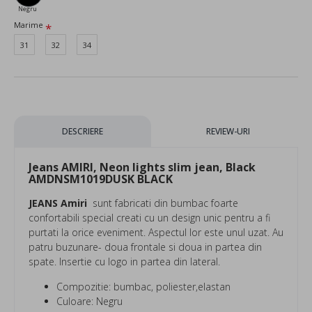
Negru
Marime
31
32
34
DESCRIERE
REVIEW-URI
Jeans AMIRI, Neon lights slim jean, Black
AMDNSM1019DUSK BLACK
JEANS Amiri
sunt fabricati din bumbac foarte
confortabili special creati cu un design unic pentru a fi
purtati la orice eveniment. Aspectul lor este unul uzat. Au
patru buzunare- doua frontale si doua in partea din
spate. Insertie cu logo in partea din lateral.
Compozitie: bumbac, poliester,elastan
Culoare: Negru