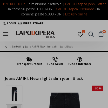
15% REDUCERE
la minimum 2 articole |
CADOU sapca John Hatter
la comenzi peste 3.000 RON |
CADOU sapca Dsquared2
la
comenzi peste 5.000 RON |
Exclusiv online
LOGIN
INREGISTRARE
0
0
Barbati
Jeans AMIRI, Neon lights slim jean, Black
Transport Gratuit
Suna Acum
Pune o Intrebare
Jeans AMIRI, Neon lights slim jean, Black
-50 %