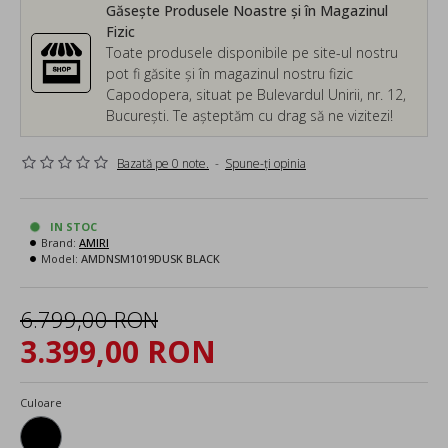
Găsește Produsele Noastre și în Magazinul
Fizic
Toate produsele disponibile pe site-ul nostru
pot fi găsite și în magazinul nostru fizic
Capodopera, situat pe Bulevardul Unirii, nr. 12,
București. Te așteptăm cu drag să ne vizitezi!
Bazată pe 0 note.
-
Spune-ţi opinia
IN STOC
Brand:
AMIRI
Model:
AMDNSM1019DUSK BLACK
6.799,00 RON
3.399,00 RON
Culoare