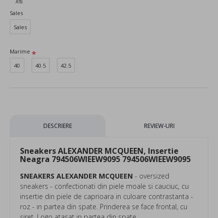
Alb
Sales
Sales
Marime
40
40.5
42.5
DESCRIERE
REVIEW-URI
Sneakers ALEXANDER MCQUEEN, Insertie
Neagra 794506WIEEW9095 794506WIEEW9095
SNEAKERS ALEXANDER MCQUEEN
- oversized
sneakers - confectionati din piele moale si cauciuc, cu
insertie din piele de caprioara in culoare contrastanta -
roz - in partea din spate. Prinderea se face frontal, cu
siret. Logo atasat in partea din spate.