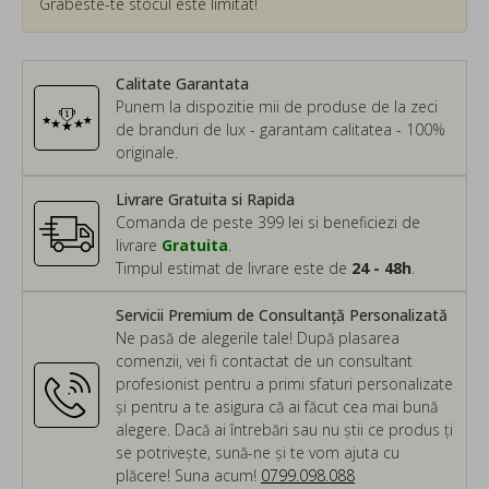
Grabeste-te stocul este limitat!
Calitate Garantata
Punem la dispozitie mii de produse de la zeci
de branduri de lux - garantam calitatea - 100%
originale.
Livrare Gratuita si Rapida
Comanda de peste 399 lei si beneficiezi de
livrare
Gratuita
.
Timpul estimat de livrare este de
24 - 48h
.
Servicii Premium de Consultanță Personalizată
Ne pasă de alegerile tale! După plasarea
comenzii, vei fi contactat de un consultant
profesionist pentru a primi sfaturi personalizate
și pentru a te asigura că ai făcut cea mai bună
alegere. Dacă ai întrebări sau nu știi ce produs ți
se potrivește, sună-ne și te vom ajuta cu
plăcere! Suna acum!
0799.098.088