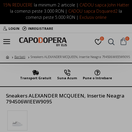
15% REDUCERE
la minimum 2 articole |
CADOU sapca John Hatter
la comenzi peste 3.000 RON |
CADOU sapca Dsquared2
la
comenzi peste 5.000 RON |
Exclusiv online
LOGIN
INREGISTRARE
0
0
Barbati
Sneakers ALEXANDER MCQUEEN, Insertie Neagra 794506WIEEW9095
Transport Gratuit
Suna Acum
Pune o Intrebare
Sneakers ALEXANDER MCQUEEN, Insertie Neagra
794506WIEEW9095