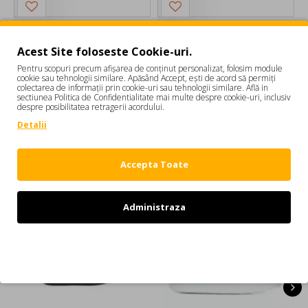
DSQUARED2
DSQUARED2
Sneakers DSQUARED2, Rider Sneakers, Graffiti Print, Alb
Sneakers DSQUARED2, Rider Sneakers, Denim Insert, Alb
Acest Site foloseste Cookie-uri.
1.399,00 RON
2.249,00 RON
1.599,00 RON
2.149,00 RON
Pentru scopuri precum afișarea de conținut personalizat, folosim module
cookie sau tehnologii similare. Apăsând Accept, ești de acord să permiți
1
2
3
4
5
6
7
8
9
colectarea de informații prin cookie-uri sau tehnologii similare. Află in
sectiunea Politica de Confidentialitate mai multe despre cookie-uri, inclusiv
Afişare 1 - 12 din 429 (36 pagini)
despre posibilitatea retragerii acordului.
Detalii
Accepta Toate
CELE MAI CAUTATE
Administraza
Refuz