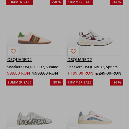
SUMMER SALE
-50 %
SUMMER SALE
-47 %
DSQUARED2
DSQUARED2
Sneakers DSQUARED2, Summer Dream Dsquared2 Rebels, Cream
Sneakers DSQUARED2, Sprinter maple-detail sneakers, Alb si Rosu
999,00 RON
1.999,00 RON
1.199,00 RON
2.249,00 RON
SUMMER SALE
-38 %
SUMMER SALE
-26 %