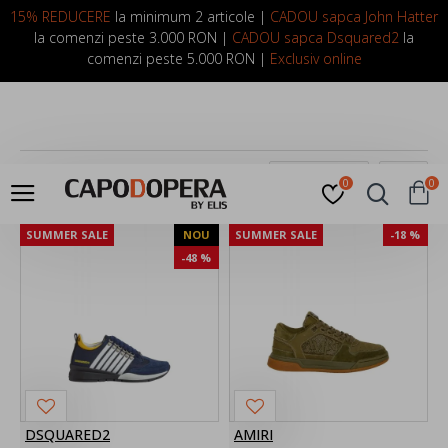
LOGIN
INREGISTRARE
15% REDUCERE
la minimum 2 articole |
CADOU sapca John Hatter
la comenzi peste 3.000 RON |
CADOU sapca Dsquared2
la
comenzi peste 5.000 RON |
Exclusiv online
0
0
SUMMER SALE
NOU
SUMMER SALE
-18 %
-48 %
DSQUARED2
AMIRI