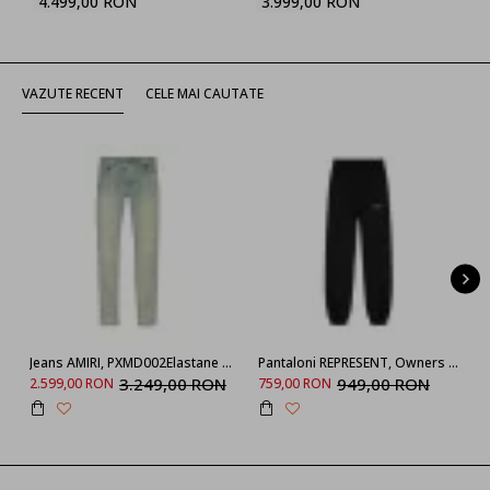
4.499,00 RON
3.999,00 RON
VAZUTE RECENT
CELE MAI CAUTATE
Jeans AMIRI, PXMD002Elastane 406, Light Blue
Pantaloni REPRESENT, Owners Club Sweatpant
3.249,00 RON
949,00 RON
2.599,00 RON
759,00 RON