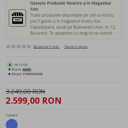
Găsește Produsele Noastre și în Magazinul
Fizic
Toate produsele disponibile pe site-ul nostru
pot fi găsite și în magazinul nostru fizic
Capodopera, situat pe Bulevardul Unirii, nr. 12,
București. Te așteptăm cu drag să ne vizitezi!
Bazată pe 0 note.
-
Spune-ţi opinia
IN STOC
Brand:
AMIRI
Model:
PXMD002406
3.249,00 RON
2.599,00 RON
Culoare