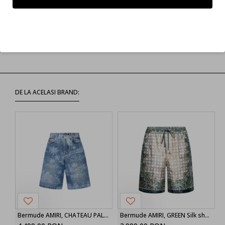
Etichete:
Jeans AMIRI
PXMD002Elastane 406
Refuz
Light Blue
PXMD002406
Jeans Barbati
DE LA ACELASI BRAND:
Bermude AMIRI, CHATEAU PALMS DENIM SHORT
Bermude AMIRI, GREEN Silk shorts