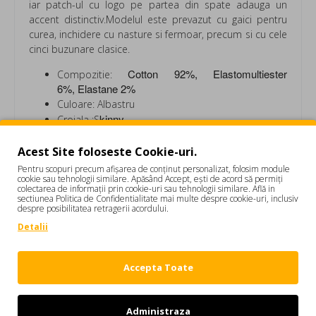
iar patch-ul cu logo pe partea din spate adauga un
accent distinctiv.Modelul este prevazut cu gaici pentru
curea, inchidere cu nasture si fermoar, precum si cu cele
cinci buzunare clasice.
Cotton 92%,
Elastomultiester
Compozitie:
6%,
Elastane 2%
Culoare: Albastru
kinny
Croiala :S
Mike AMIRI
s-a insirpat din cultura rock 'n' roll din
Acest Site foloseste Cookie-uri.
California care i-a definit debutul. Gama casual de
Pentru scopuri precum afișarea de conținut personalizat, folosim module
imbracaminte, denim și accesorii este realizata din
cookie sau tehnologii similare. Apăsând Accept, ești de acord să permiți
materiale premium si are un aer fresh. Brandul Amiri
colectarea de informații prin cookie-uri sau tehnologii similare. Află in
sectiunea Politica de Confidentialitate mai multe despre cookie-uri, inclusiv
exprima spiritul rebel al tinerilor din Los Angeles.
despre posibilitatea retragerii acordului.
Colectiile aduc standarde de lux, fiind realizate in cele
Detalii
mai mari fabrici din Italia si Japonia si Los Angeles.
Jeans AMIRI, PXMD002Elastane 406, Light Blue
PXMD002406 Jeans Barbati
Accepta Toate
Administraza