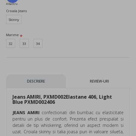
Albastru
Croiala Jeans
Skinny
Marime
32
33
34
DESCRIERE
REVIEW-URI
Jeans AMIRI, PXMD002Elastane 406, Light
Blue PXMD002406
JEANS AMIRI
confectionati din bumbac cu elasticitate
pentru un plus de confort. Prezinta efect prespalat si
detalii de tip whiskering, oferind un aspect modern si
uzat. Croiala skinny si talia joasa pun in valoare silueta,