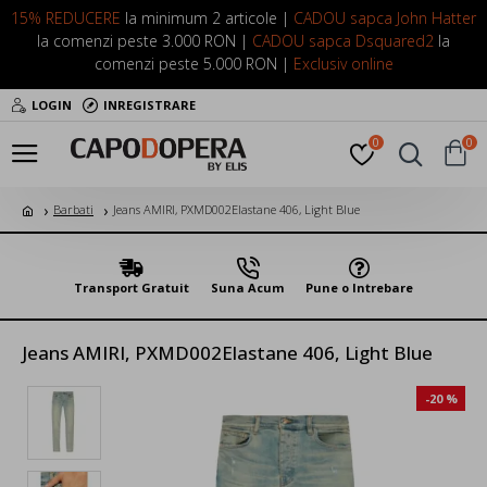
15% REDUCERE
la minimum 2 articole |
CADOU sapca John Hatter
la comenzi peste 3.000 RON |
CADOU sapca Dsquared2
la
comenzi peste 5.000 RON |
Exclusiv online
LOGIN
INREGISTRARE
0
0
Barbati
Jeans AMIRI, PXMD002Elastane 406, Light Blue
Transport Gratuit
Suna Acum
Pune o Intrebare
Jeans AMIRI, PXMD002Elastane 406, Light Blue
-20 %