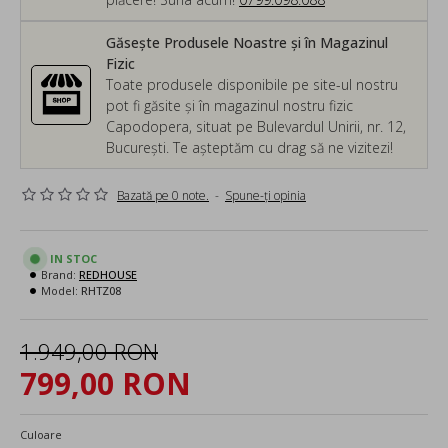
Găsește Produsele Noastre și în Magazinul
Fizic
Toate produsele disponibile pe site-ul nostru
pot fi găsite și în magazinul nostru fizic
Capodopera, situat pe Bulevardul Unirii, nr. 12,
București. Te așteptăm cu drag să ne vizitezi!
Bazată pe 0 note.
-
Spune-ţi opinia
IN STOC
Brand:
REDHOUSE
Model:
RHTZ08
1.949,00 RON
799,00 RON
Culoare