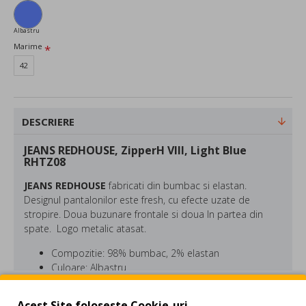
Albastru
Marime
42
DESCRIERE
JEANS REDHOUSE, ZipperH VIII, Light Blue
RHTZ08
JEANS REDHOUSE
fabricati din bumbac si elastan.
Designul pantalonilor este fresh, cu efecte uzate de
stropire. Doua buzunare frontale si doua In partea din
spate. Logo metalic atasat.
Compozitie: 98% bumbac, 2% elastan
Culoare: Albastru
REVIEW-URI
Acest Site foloseste Cookie-uri.