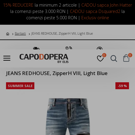
LOGIN
INREGISTRARE
15% REDUCERE
la minimum 2 articole |
CADOU sapca John Hatter
la comenzi peste 3.000 RON |
CADOU sapca Dsquared2
la
comenzi peste 5.000 RON |
Exclusiv online
Barbati
JEANS REDHOUSE, ZipperH VIII, Light Blue
Transport Gratuit
Suna Acum
Pune o Intrebare
0
0
JEANS REDHOUSE, ZipperH VIII, Light Blue
SUMMER SALE
-59 %