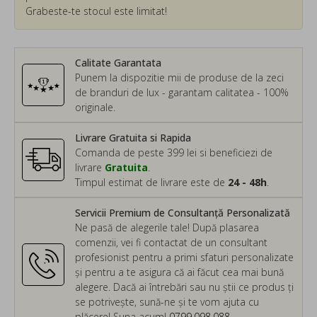
Grabeste-te stocul este limitat!
Calitate Garantata
Punem la dispozitie mii de produse de la zeci
de branduri de lux - garantam calitatea - 100%
originale.
Livrare Gratuita si Rapida
Comanda de peste 399 lei si beneficiezi de
livrare
Gratuita
.
Timpul estimat de livrare este de
24 - 48h
.
Servicii Premium de Consultanță Personalizată
Ne pasă de alegerile tale! După plasarea
comenzii, vei fi contactat de un consultant
profesionist pentru a primi sfaturi personalizate
și pentru a te asigura că ai făcut cea mai bună
alegere. Dacă ai întrebări sau nu știi ce produs ți
se potrivește, sună-ne și te vom ajuta cu
plăcere! Suna acum!
0799.098.088