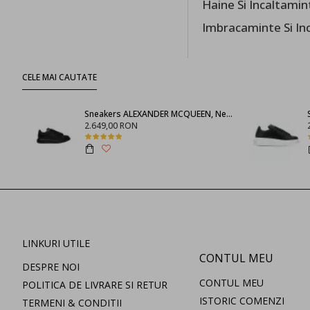
Haine Si Incaltamin
femei
Imbracaminte Si In
Pantaloni
femei
Jeans femei
CELE MAI CAUTATE
Sacouri
Sneakers ALEXANDER MCQUEEN, Negru full
femei
2.649,00 RON
Pulovere
femei
Accesorii Femei
Genti femei
LINKURI UTILE
CONTUL MEU
DESPRE NOI
Sepci femei
CONTUL MEU
POLITICA DE LIVRARE SI RETUR
ISTORIC COMENZI
TERMENI & CONDITII