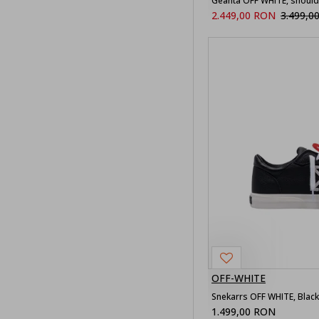
Geanta OFF WHITE, shoul
Denim
2.449,00 RON
3.499,0
Bermude
Textil
Camasi
barbati
Jeans Barbati
Bluze barbati
Hanorace
barbati
Jachete
barbati
Pantaloni
OFF-WHITE
Snekarrs OFF WHITE, Black
Geci barbati
1.499,00 RON