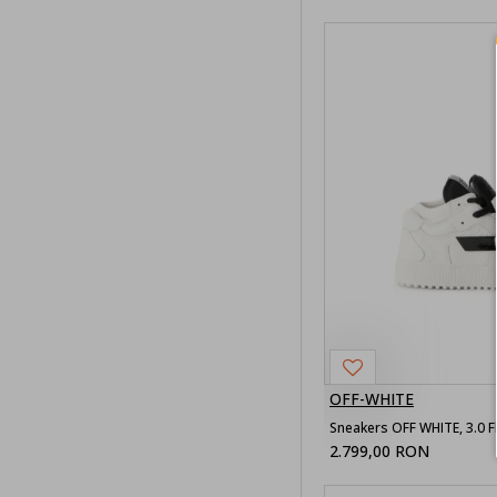
Pulovere
barbati
Accesorii
Barbati
Sepci barbati
Curele
barbati
Rucsacuri
Barbati
Sosete
Barbati
OFF-WHITE
Esarfe
barbati
2.799,00 RON