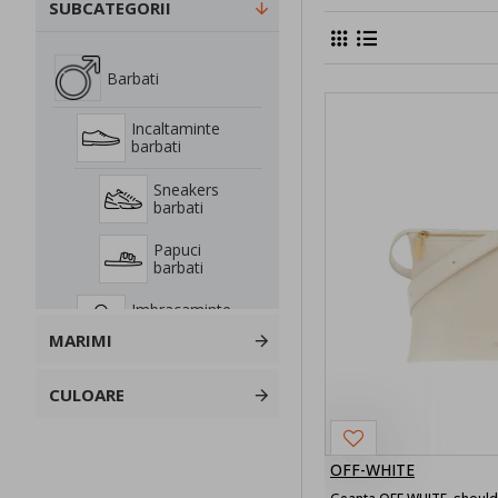
SUBCATEGORII
Barbati
Incaltaminte
barbati
Sneakers
barbati
Papuci
barbati
Imbracaminte
Barbati
MARIMI
Tricouri
barbati
CULOARE
Bermude
OFF-WHITE
Bermude