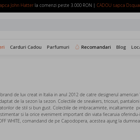
pca John Hatter
la comenzi peste 3.000 RON |
CADOU sapca Dsqua
SUNA ACUM: 0799 098 088
ri
Carduri Cadou
Parfumuri
Recomandari
Blog
Loc
brand de lux creat in Italia in anul 2012 de catre designerul american 
daptat de la sezon la sezon.
Colectiile de sneakers, tricouri, pantalon
atorilor de stil si bun gust. Colectiile de imbracaminte, incaltaminte 
 vestimentar si la orice eveniment important din viata fiecaruia oferindu-
OFF WHITE, comandand de pe Capodopera, acestea ajung la dumneavoas