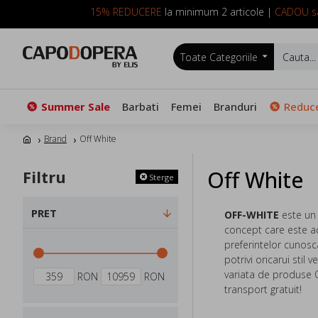
15% REDUCERE
la minimum 2 articole |
CADOU sa
Toate Categoriile
Summer Sale
Barbati
Femei
Branduri
Reduce
Brand
Off White
Off White
Filtru
Sterge
PRET
OFF-WHITE
este un 
concept care este a
preferintelor cunosc
potrivi oricarui stil
variata de produse 
RON
RON
transport gratuit!