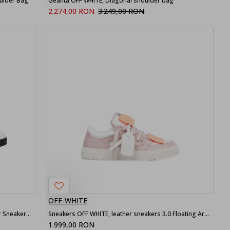
ulder Bag
Geanta OFF WHITE, Diagonal shoulder bag
2.274,00 RON
3.249,00 RON
OFF-WHITE
Sneakers OFF WHITE, White Vulc Low Leather Sneakers with Emblem
Sneakers OFF WHITE, leather sneakers 3.0 Floating Arrow, Pink
1.999,00 RON