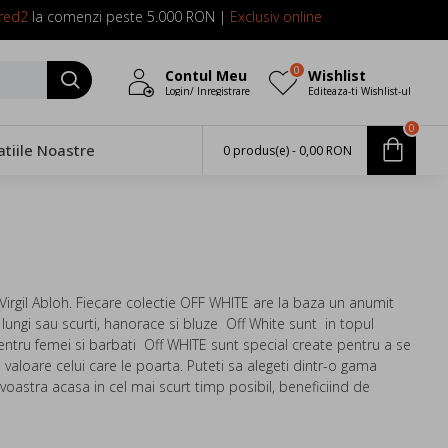
red2
la comenzi peste 5.000 RON |
Exclusiv online
0
Contul Meu
Wishlist
Login/ Inregistrare
Editeaza-ti Wishlist-ul
0
atiile Noastre
0 produs(e) - 0,00 RON
Virgil Abloh. Fiecare colectie OFF WHITE are la baza un anumit
i lungi sau scurti, hanorace si bluze Off White sunt in topul
pentru femei si barbati Off WHITE sunt special create pentru a se
i valoare celui care le poarta. Puteti sa alegeti dintr-o gama
tra acasa in cel mai scurt timp posibil, beneficiind de