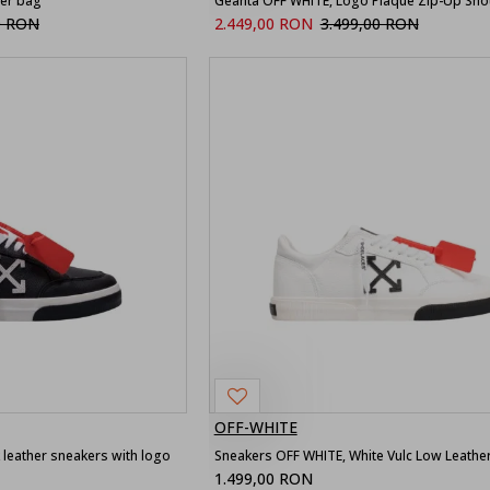
der bag
Geanta OFF WHITE, Logo Plaque Zip-Up Sho
0 RON
2.449,00 RON
3.499,00 RON
OFF-WHITE
 leather sneakers with logo
1.499,00 RON