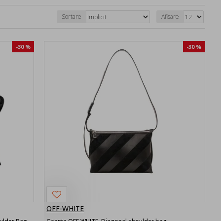
Sortare
Afisare
-30 %
-30 %
OFF-WHITE