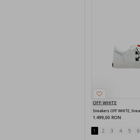
Femei
Incaltaminte
femei
Sneakers
femei
Imbracaminte
femei
Tricouri
femei
Tops femei
OFF-WHITE
Rochii femei
1.499,00 RON
Camasi
femei
1
2
3
4
5
6
Hanorace