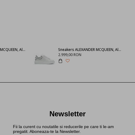
SNEAKERS ALEXANDER MCQUEEN, Alb 553770WHGP09000
Sneakers ALEXANDER MCQUEEN, Alb cu negru 625156WHXMT9074
2.999,00 RON
Newsletter
Fii la curent cu noutatile si reducerile pe care ti le-am
pregatit. Aboneaza-te la Newsletter.