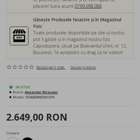
plăcere! Suna acum!
0799.098.088
Găsește Produsele Noastre și în Magazinul
Fizic
Toate produsele disponibile pe site-ul nostru
pot fi găsite și în magazinul nostru fizic
Capodopera, situat pe Bulevardul Unirii, nr. 12,
București. Te așteptăm cu drag să ne vizitezi!
Bazată pe 0 note.
-
Spune-ţi opinia
IN STOC
Brand:
Alexander Mcqueen
Model:
553680WIEEN1070
2.649,00 RON
Culoare