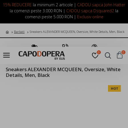
LOGIN
INREGISTRARE
15% REDUCERE
la minimum 2 articole |
CADOU sapca John Hatter
la comenzi peste 3.000 RON |
CADOU sapca Dsquared2
la
comenzi peste 5.000 RON |
Exclusiv online
Barbati
Sneakers ALEXANDER MCQUEEN, Oversize, White Details, Men, Black
Transport Gratuit
Suna Acum
Pune o Intrebare
0
0
Sneakers ALEXANDER MCQUEEN, Oversize, White
Details, Men, Black
HOT