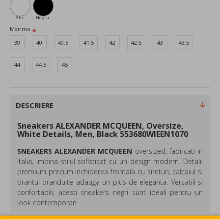
Alb
Negru
Marime
39
40
40.5
41.5
42
42.5
43
43.5
44
44.5
45
DESCRIERE
Sneakers ALEXANDER MCQUEEN, Oversize,
White Details, Men, Black 553680WIEEN1070
SNEAKERS ALEXANDER MCQUEEN
oversized, fabricati in
Italia, imbina stilul sofisticat cu un design modern. Detalii
premium precum inchiderea frontala cu sireturi, calcaiul si
brantul branduite adauga un plus de eleganta. Versatili si
confortabili, acesti sneakers negri sunt ideali pentru un
look contemporan.