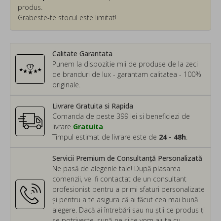
produs.
Grabeste-te stocul este limitat!
Calitate Garantata
Punem la dispozitie mii de produse de la zeci
de branduri de lux - garantam calitatea - 100%
originale.
Livrare Gratuita si Rapida
Comanda de peste 399 lei si beneficiezi de
livrare
Gratuita
.
Timpul estimat de livrare este de
24 - 48h
.
Servicii Premium de Consultanță Personalizată
Ne pasă de alegerile tale! După plasarea
comenzii, vei fi contactat de un consultant
profesionist pentru a primi sfaturi personalizate
și pentru a te asigura că ai făcut cea mai bună
alegere. Dacă ai întrebări sau nu știi ce produs ți
se potrivește, sună-ne și te vom ajuta cu