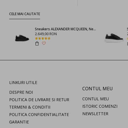
Incaltaminte
femei
CELE MAI CAUTATE
Sneakers
femei
Sneakers ALEXANDER MCQUEEN, Negru full
2.649,00 RON
Papuci femei
Sandale
femei
Ghete femei
LINKURI UTILE
Imbracaminte
CONTUL MEU
femei
DESPRE NOI
CONTUL MEU
POLITICA DE LIVRARE SI RETUR
Tricouri
ISTORIC COMENZI
femei
TERMENI & CONDITII
NEWSLETTER
POLITICA CONFIDENTIALITATE
Tops femei
GARANTIE