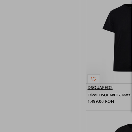
barbati
Pantaloni
Short de baie
barbati
Geci barbati
Veste barbati
Treninguri
barbati
DSQUARED2
Pulovere
barbati
1.499,00 RON
Costume
barbati
Sacouri
barbati