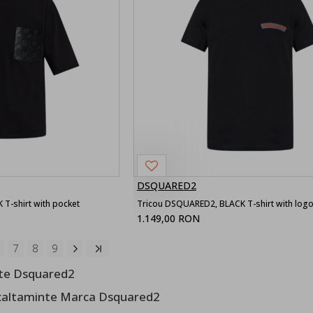
DSQUARED2
T-shirt with pocket
Tricou DSQUARED2, BLACK T-shirt with logo
1.149,00 RON
7
8
9
nte Dsquared2
ncaltaminte Marca Dsquared2