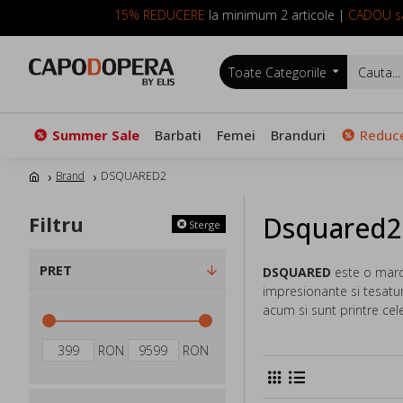
15% REDUCERE
la minimum 2 articole |
CADOU sa
Toate Categoriile
Summer Sale
Barbati
Femei
Branduri
Reduce
Brand
DSQUARED2
Dsquared2
Filtru
Sterge
PRET
DSQUARED
este o marc
impresionante si tesatur
acum si sunt printre cel
RON
RON