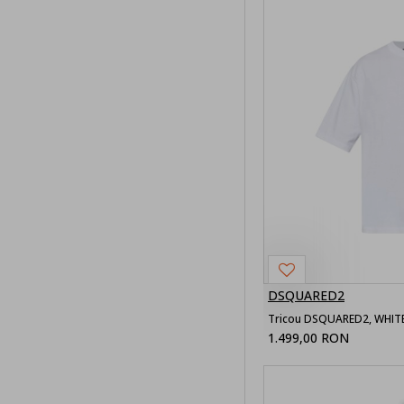
Tricouri
barbati
Bermude
Bermude
Denim
Bermude
Textil
Camasi
barbati
Jeans Barbati
DSQUARED2
Bluze barbati
1.499,00 RON
Hanorace
barbati
Jachete