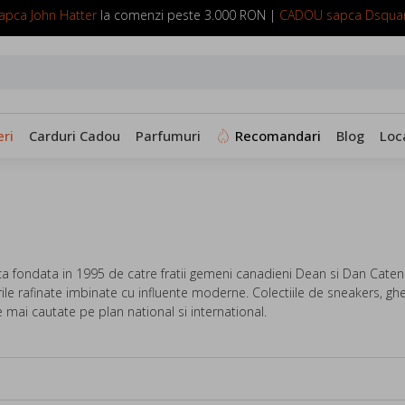
pca John Hatter
la comenzi peste 3.000 RON |
CADOU sapca Dsqua
SUNA ACUM: 0799 098 088
ri
Carduri Cadou
Parfumuri
Recomandari
Blog
Loc
a fondata in 1995 de catre fratii gemeni canadieni Dean si Dan Cate
ile rafinate imbinate cu influente moderne. Colectiile de sneakers, ghe
e mai cautate pe plan national si international.