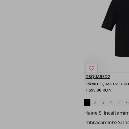
Accesorii
Barbati
Sepci barbati
Curele
barbati
Rucsacuri
Barbati
DSQUARED2
Genti Barbati
Tricou DSQUARED2, BLACK 
1.699,00 RON
Esarfe
barbati
1
2
3
4
5
6
Haine Si Incaltami
Femei
Imbracaminte Si I