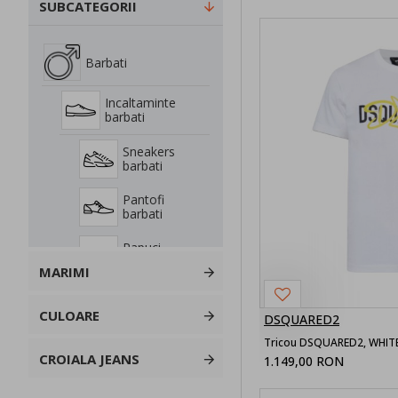
SUBCATEGORII
Barbati
Incaltaminte
barbati
Sneakers
barbati
Pantofi
barbati
Papuci
barbati
MARIMI
Ghete barbati
CULOARE
DSQUARED2
Tricou DSQUARED2, WHITE 
CROIALA JEANS
1.149,00 RON
Imbracaminte
Barbati