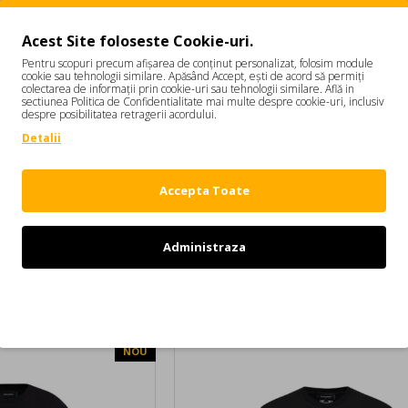
Acest Site foloseste Cookie-uri.
Pentru scopuri precum afișarea de conținut personalizat, folosim module
cookie sau tehnologii similare. Apăsând Accept, ești de acord să permiți
colectarea de informații prin cookie-uri sau tehnologii similare. Află in
sectiunea Politica de Confidentialitate mai multe despre cookie-uri, inclusiv
despre posibilitatea retragerii acordului.
Detalii
Accepta Toate
Administraza
DSQUARED2
Tricou DSQUARED2, Metal D2 Upside Down Regular Fit T-Shirt
Tricou DSQUARED2, BLACK T-shirt with prin
Refuz
1.249,00 RON
NOU