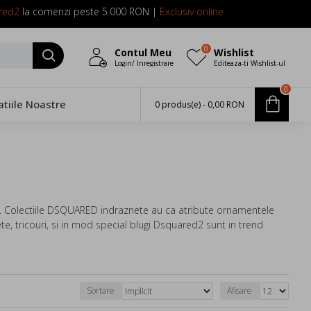
red2
la comenzi peste 5.000 RON |
Exclusiv online
0
Contul Meu
Wishlist
Login/ Inregistrare
Editeaza-ti Wishlist-ul
0
atiile Noastre
0 produs(e) - 0,00 RON
n. Colectiile DSQUARED indraznete au ca atribute ornamentele
te, tricouri, si in mod special blugi Dsquared2 sunt in trend
Sortare
Afisare