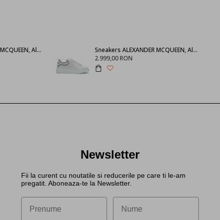
SNEAKERS ALEXANDER MCQUEEN, Alb 553770WHGP09000
Sneakers ALEXANDER MCQUEEN, Alb cu negru 625156WHXMT9074
2.999,00 RON
Newsletter
Fii la curent cu noutatile si reducerile pe care ti le-am
pregatit. Aboneaza-te la Newsletter.