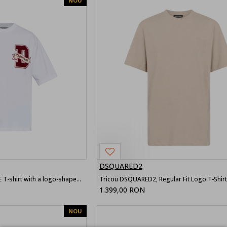
NOU
DSQUARED2
Tricou DSQUARED2, WHITE T-shirt with a logo-shaped patch
Tricou DSQUARED2, Regular Fit Logo T-Shirt
1.399,00 RON
NOU