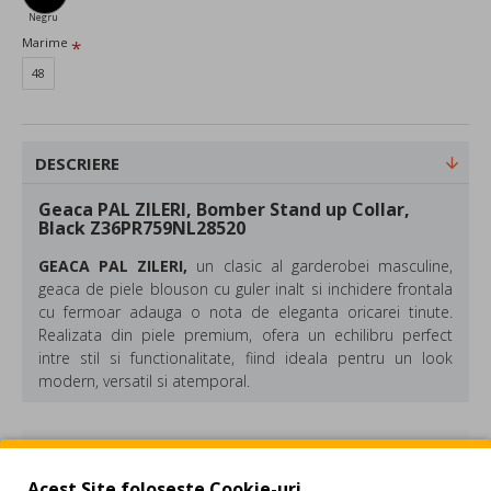
Negru
Marime
48
DESCRIERE
Geaca PAL ZILERI, Bomber Stand up Collar,
Black Z36PR759NL28520
GEACA PAL ZILERI,
un
clasic al garderobei masculine,
geaca de piele blouson cu guler inalt si inchidere frontala
cu fermoar adauga o nota de eleganta oricarei tinute.
Realizata din piele premium, ofera un echilibru perfect
intre stil si functionalitate, fiind ideala pentru un look
modern, versatil si atemporal.
Culoare: Negru
Compozitie: poliester, suede
REVIEW-URI
Acest Site foloseste Cookie-uri.