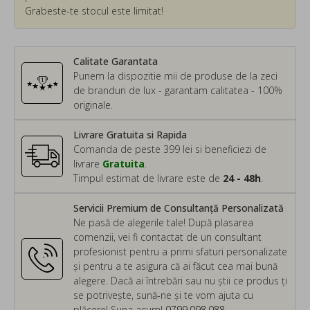
Grabeste-te stocul este limitat!
Calitate Garantata
Punem la dispozitie mii de produse de la zeci
de branduri de lux - garantam calitatea - 100%
originale.
Livrare Gratuita si Rapida
Comanda de peste 399 lei si beneficiezi de
livrare
Gratuita
.
Timpul estimat de livrare este de
24 - 48h
.
Servicii Premium de Consultanță Personalizată
Ne pasă de alegerile tale! După plasarea
comenzii, vei fi contactat de un consultant
profesionist pentru a primi sfaturi personalizate
și pentru a te asigura că ai făcut cea mai bună
alegere. Dacă ai întrebări sau nu știi ce produs ți
se potrivește, sună-ne și te vom ajuta cu
plăcere! Suna acum!
0799.098.088