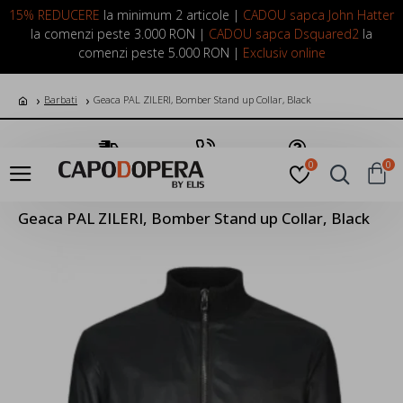
LOGIN
INREGISTRARE
15% REDUCERE
la minimum 2 articole |
CADOU sapca John Hatter
la comenzi peste 3.000 RON |
CADOU sapca Dsquared2
la
comenzi peste 5.000 RON |
Exclusiv online
Barbati
Geaca PAL ZILERI, Bomber Stand up Collar, Black
Transport Gratuit
Suna Acum
Pune o Intrebare
0
0
Geaca PAL ZILERI, Bomber Stand up Collar, Black