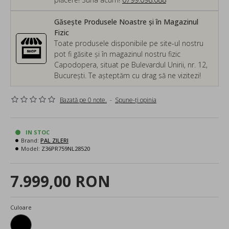
Găsește Produsele Noastre și în Magazinul
Fizic
Toate produsele disponibile pe site-ul nostru
pot fi găsite și în magazinul nostru fizic
Capodopera, situat pe Bulevardul Unirii, nr. 12,
București. Te așteptăm cu drag să ne vizitezi!
Bazată pe 0 note.
-
Spune-ţi opinia
IN STOC
Brand:
PAL ZILERI
Model:
Z36PR759NL28520
7.999,00 RON
Culoare