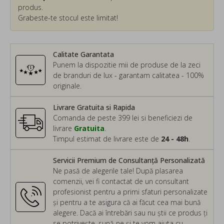
produs.
Grabeste-te stocul este limitat!
Calitate Garantata
Punem la dispozitie mii de produse de la zeci
de branduri de lux - garantam calitatea - 100%
originale.
Livrare Gratuita si Rapida
Comanda de peste 399 lei si beneficiezi de
livrare
Gratuita
.
Timpul estimat de livrare este de
24 - 48h
.
Servicii Premium de Consultanță Personalizată
Ne pasă de alegerile tale! După plasarea
comenzii, vei fi contactat de un consultant
profesionist pentru a primi sfaturi personalizate
și pentru a te asigura că ai făcut cea mai bună
alegere. Dacă ai întrebări sau nu știi ce produs ți
se potrivește, sună-ne și te vom ajuta cu