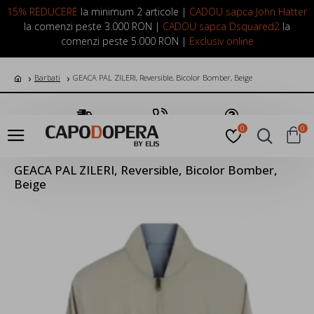
LOGIN
INREGISTRARE
15% REDUCERE
la minimum 2 articole |
CADOU sapca John Hatter
la comenzi peste 3.000 RON |
CADOU sapca Dsquared2
la
comenzi peste 5.000 RON |
Exclusiv online
Barbati
GEACA PAL ZILERI, Reversible, Bicolor Bomber, Beige
Transport Gratuit
Suna Acum
Pune o Intrebare
0
0
GEACA PAL ZILERI, Reversible, Bicolor Bomber,
Beige