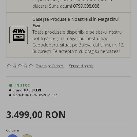
plăcere! Suna acum!
0799.098.088
Găsește Produsele Noastre și în Magazinul
Fizic
Toate produsele disponibile pe site-ul nostru
pot fi găsite și în magazinul nostru fizic
Capodopera, situat pe Bulevardul Unirii, nr. 12,
București. Te așteptăm cu drag să ne vizitezi!
Bazată pe 0 note.
-
Spune-ţi opinia
IN STOC
Brand:
PAL ZILERI
Model:
9A36SW505PO20037
3.499,00 RON
Culoare