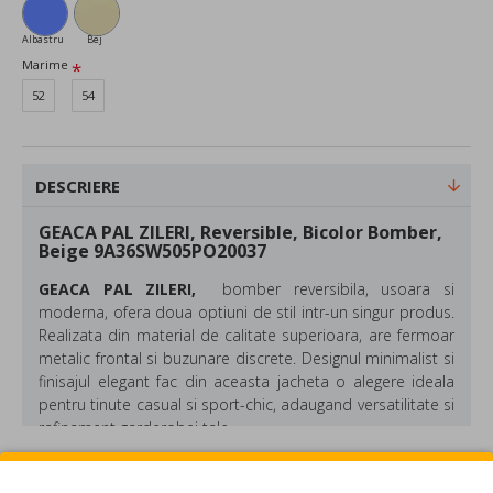
Albastru
Bej
Marime
52
54
DESCRIERE
GEACA PAL ZILERI, Reversible, Bicolor Bomber,
Beige 9A36SW505PO20037
GEACA PAL ZILERI,
bomber reversibila, usoara si
moderna, ofera doua optiuni de stil intr-un singur produs.
Realizata din material de calitate superioara, are fermoar
metalic frontal si buzunare discrete. Designul minimalist si
finisajul elegant fac din aceasta jacheta o alegere ideala
pentru tinute casual si sport-chic, adaugand versatilitate si
rafinament garderobei tale.
Compozitie: Nylon
REVIEW-URI
Culoare: Bej/ Albastru