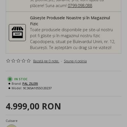
plăcere! Suna acum!
0799.098.088
Găsește Produsele Noastre și în Magazinul
Fizic
Toate produsele disponibile pe site-ul nostru
pot fi găsite și în magazinul nostru fizic
Capodopera, situat pe Bulevardul Unirii, nr. 12,
București. Te așteptăm cu drag să ne vizitezi!
Bazată pe 0 note.
-
Spune-ţi opinia
IN STOC
Brand:
PAL ZILERI
Model:
9C36SA105SO20237
4.999,00 RON
Culoare