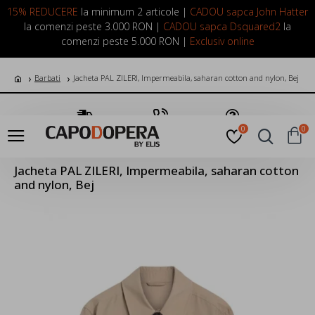
LOGIN
INREGISTRARE
15% REDUCERE
la minimum 2 articole |
CADOU sapca John Hatter
la comenzi peste 3.000 RON |
CADOU sapca Dsquared2
la
comenzi peste 5.000 RON |
Exclusiv online
Barbati
Jacheta PAL ZILERI, Impermeabila, saharan cotton and nylon, Bej
Transport Gratuit
Suna Acum
Pune o Intrebare
0
0
Jacheta PAL ZILERI, Impermeabila, saharan cotton
and nylon, Bej