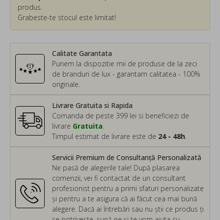
produs.
Grabeste-te stocul este limitat!
Calitate Garantata
Punem la dispozitie mii de produse de la zeci
de branduri de lux - garantam calitatea - 100%
originale.
Livrare Gratuita si Rapida
Comanda de peste 399 lei si beneficiezi de
livrare
Gratuita
.
Timpul estimat de livrare este de
24 - 48h
.
Servicii Premium de Consultanță Personalizată
Ne pasă de alegerile tale! După plasarea
comenzii, vei fi contactat de un consultant
profesionist pentru a primi sfaturi personalizate
și pentru a te asigura că ai făcut cea mai bună
alegere. Dacă ai întrebări sau nu știi ce produs ți
se potrivește, sună-ne și te vom ajuta cu