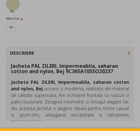
Bej
Marime
54
DESCRIERE
Jacheta PAL ZILERI, Impermeabila, saharan
cotton and nylon, Bej 9C36SA105SO20237
Jacheta PAL ZILERI, Impermeabila, saharan cotton
and nylon, Bej
usoara si moderna, realizata din material
de calitate superioara, Are inchidere frontala cu nasturi si
patru buzunare. Designul minimalist si finisajul elegant fac
din aceasta jacheta o alegere ideala pentru tinute casual
si sport-chic, adaugand versatilitate si rafinament
garderobei tale.
Compozitie: 63% COTTON/37% POLYAMIDE / NYLON
REVIEW-URI
Culoare: Bej