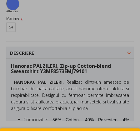
Albastru
Marime
54
DESCRIERE
Hanorac PALZILERI, Zip-up Cotton-blend
Sweatshirt Y3MF8573EMJ79101
HANORAC PAL ZILERI,
Realizat dintr-un amestec de
bumbac de inalta calitate, acest hanorac ofera caldura si
respirabilitate. Designul cu fermoar permite imbracarea
usoara si stratificarea practica, iar mansetele si tivul striate
asigura o fixare confortabila si placuta.
Compozitie:
56% Cotton- 40% Polyester- 4%
Elastane
Culoare: Albastru
REVIEW-URI