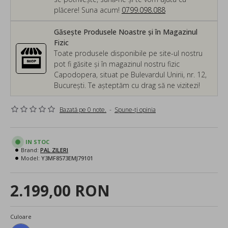
plăcere! Suna acum!
0799.098.088
Găsește Produsele Noastre și în Magazinul
Fizic
Toate produsele disponibile pe site-ul nostru
pot fi găsite și în magazinul nostru fizic
Capodopera, situat pe Bulevardul Unirii, nr. 12,
București. Te așteptăm cu drag să ne vizitezi!
Bazată pe 0 note.
-
Spune-ţi opinia
IN STOC
Brand:
PAL ZILERI
Model:
Y3MF8573EMJ79101
2.199,00 RON
Culoare