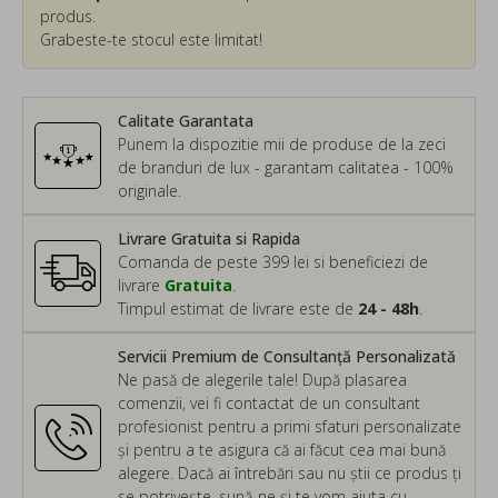
produs.
Grabeste-te stocul este limitat!
Calitate Garantata
Punem la dispozitie mii de produse de la zeci
de branduri de lux - garantam calitatea - 100%
originale.
Livrare Gratuita si Rapida
Comanda de peste 399 lei si beneficiezi de
livrare
Gratuita
.
Timpul estimat de livrare este de
24 - 48h
.
Servicii Premium de Consultanță Personalizată
Ne pasă de alegerile tale! După plasarea
comenzii, vei fi contactat de un consultant
profesionist pentru a primi sfaturi personalizate
și pentru a te asigura că ai făcut cea mai bună
alegere. Dacă ai întrebări sau nu știi ce produs ți
se potrivește, sună-ne și te vom ajuta cu