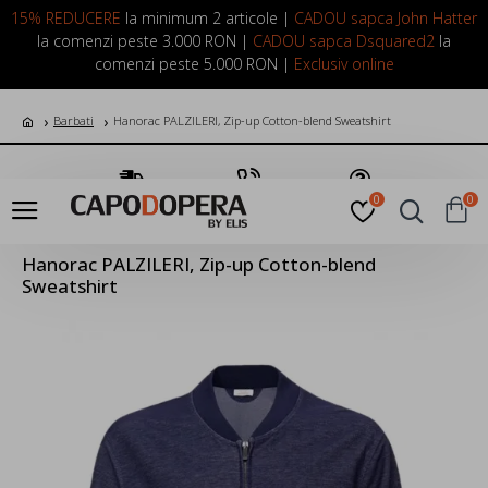
LOGIN
INREGISTRARE
15% REDUCERE
la minimum 2 articole |
CADOU sapca John Hatter
la comenzi peste 3.000 RON |
CADOU sapca Dsquared2
la
comenzi peste 5.000 RON |
Exclusiv online
Barbati
Hanorac PALZILERI, Zip-up Cotton-blend Sweatshirt
Transport Gratuit
Suna Acum
Pune o Intrebare
0
0
Hanorac PALZILERI, Zip-up Cotton-blend
Sweatshirt