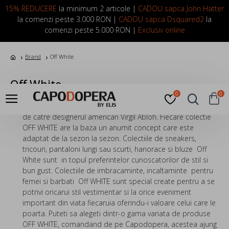
LOGIN
INREGISTRARE
15% REDUCERE
la minimum 2 articole |
CADOU sapca John Hatter
la comenzi peste 3.000 RON |
CADOU sapca Dsquared2
la
comenzi peste 5.000 RON |
Exclusiv online
Brand
Off White
Off White
0
0
OFF-WHITE
este un brand de lux creat in Italia in anul 2012
de catre designerul american Virgil Abloh. Fiecare colectie
OFF WHITE are la baza un anumit concept care este
adaptat de la sezon la sezon.
Colectiile de sneakers,
tricouri, pantaloni lungi sau scurti, hanorace si bluze Off
White sunt in topul preferintelor cunoscatorilor de stil si
bun gust. Colectiile de imbracaminte, incaltaminte pentru
femei si barbati Off WHITE sunt special create pentru a se
potrivi oricarui stil vestimentar si la orice eveniment
important din viata fiecaruia oferindu-i valoare celui care le
poarta. Puteti sa alegeti dintr-o gama variata de produse
OFF WHITE, comandand de pe Capodopera, acestea ajung