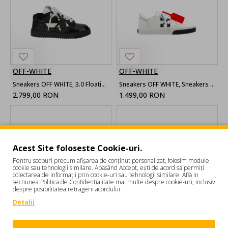
OFF-WHITE
OFF-WHITE
Sneakers OFF WHITE, 3.0 Floating Arrow lace-up leather sneakers
Sneakers OFF WHITE, Sneakers New Low Vulcanized,White
2.799,00 RON
1.499,00 RON
Acest Site foloseste Cookie-uri.
Pentru scopuri precum afișarea de conținut personalizat, folosim module
cookie sau tehnologii similare. Apăsând Accept, ești de acord să permiți
colectarea de informații prin cookie-uri sau tehnologii similare. Află in
sectiunea Politica de Confidentialitate mai multe despre cookie-uri, inclusiv
despre posibilitatea retragerii acordului.
Detalii
OFF-WHITE
OFF-WHITE
Sneakers OFF WHITE, Low Top 3.0 Off Court Sneakers, Bleu
Sneakers OFF WHITE, leather sneakers 3.0 Floating Arrow, Alb