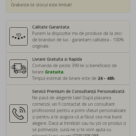
Grabeste-te stocul este limitat!
Calitate Garantata
Punem la dispozitie mii de produse de la zeci
de branduri de lux - garantam calitatea - 100%
originale.
Livrare Gratuita si Rapida
Comanda de peste 399 lei si beneficiezi de
livrare
Gratuita
.
Timpul estimat de livrare este de
24 - 48h
.
Servicii Premium de Consultanță Personalizată
Ne pasă de alegerile tale! După plasarea
comenzii, vei fi contactat de un consultant
profesionist pentru a primi sfaturi personalizate
și pentru a te asigura că ai făcut cea mai bună
alegere. Dacă ai întrebări sau nu știi ce produs ți
se potrivește, sună-ne și te vom ajuta cu
plăcere! Suna acum!
0799.098.088