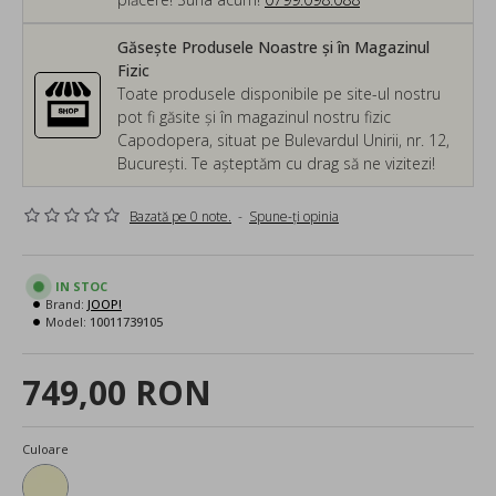
Găsește Produsele Noastre și în Magazinul
Fizic
Toate produsele disponibile pe site-ul nostru
pot fi găsite și în magazinul nostru fizic
Capodopera, situat pe Bulevardul Unirii, nr. 12,
București. Te așteptăm cu drag să ne vizitezi!
Bazată pe 0 note.
-
Spune-ţi opinia
IN STOC
Brand:
JOOP!
Model:
10011739105
749,00 RON
Culoare