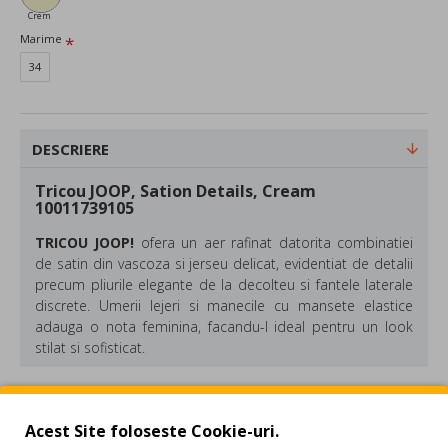
Crem
Marime
34
DESCRIERE
Tricou JOOP, Sation Details, Cream
10011739105
TRICOU JOOP!
ofera un aer rafinat datorita combinatiei
de satin din vascoza si jerseu delicat, evidentiat de detalii
precum pliurile elegante de la decolteu si fantele laterale
discrete. Umerii lejeri si manecile cu mansete elastice
adauga o nota feminina, facandu-l ideal pentru un look
stilat si sofisticat.
Compozitie: 95% viscoza, 5% elastan
REVIEW-URI
Culoare: Crem
Acest Site foloseste Cookie-uri.