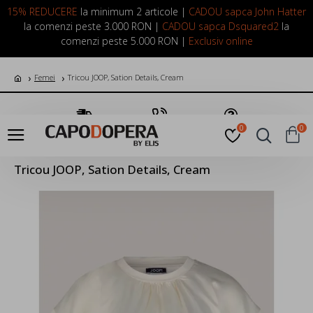
LOGIN
INREGISTRARE
15% REDUCERE
la minimum 2 articole |
CADOU sapca John Hatter
la comenzi peste 3.000 RON |
CADOU sapca Dsquared2
la
comenzi peste 5.000 RON |
Exclusiv online
Femei
Tricou JOOP, Sation Details, Cream
Transport Gratuit
Suna Acum
Pune o Intrebare
0
0
Tricou JOOP, Sation Details, Cream