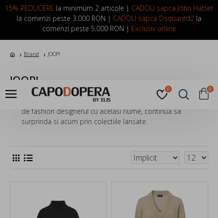
LOGIN
INREGISTRARE
15% REDUCERE
la minimum 2 articole |
CADOU sapca John Hatter
la comenzi peste 3.000 RON |
CADOU sapca Dsquared2
la
comenzi peste 5.000 RON |
Exclusiv online
Brand
JOOP!
JOOP!
0
0
JOOP!
– brandul de lux german care a fost lansat in 1986
de fashion designerul cu acelasi nume, continua sa
surprinda si acum prin colectiile lansate.