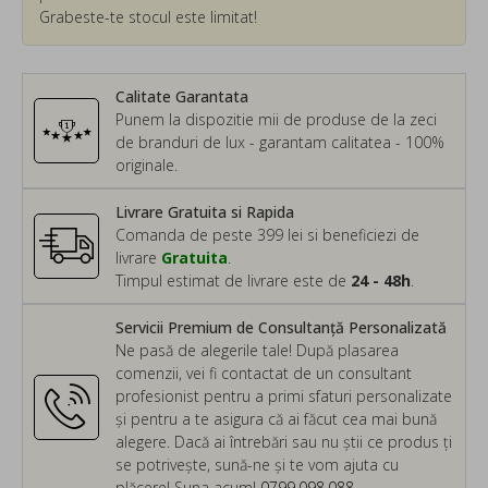
Grabeste-te stocul este limitat!
Calitate Garantata
Punem la dispozitie mii de produse de la zeci
de branduri de lux - garantam calitatea - 100%
originale.
Livrare Gratuita si Rapida
Comanda de peste 399 lei si beneficiezi de
livrare
Gratuita
.
Timpul estimat de livrare este de
24 - 48h
.
Servicii Premium de Consultanță Personalizată
Ne pasă de alegerile tale! După plasarea
comenzii, vei fi contactat de un consultant
profesionist pentru a primi sfaturi personalizate
și pentru a te asigura că ai făcut cea mai bună
alegere. Dacă ai întrebări sau nu știi ce produs ți
se potrivește, sună-ne și te vom ajuta cu
plăcere! Suna acum!
0799.098.088