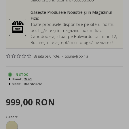
Găsește Produsele Noastre și în Magazinul
Fizic
Toate produsele disponibile pe site-ul nostru
pot fi găsite și în magazinul nostru fizic
Capodopera, situat pe Bulevardul Unirii, nr. 12,
București. Te așteptăm cu drag să ne vizitezi!
Bazată pe 0 note.
-
Spune-ţi opinia
IN STOC
Brand:
JOOP!
Model:
10009637268
999,00 RON
Culoare