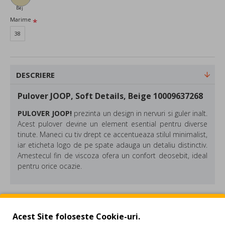
Bej
Marime
38
DESCRIERE
Pulover JOOP, Soft Details, Beige 10009637268
PULOVER JOOP!
prezinta un
design in nervuri si guler inalt.
Acest pulover devine un element esential pentru diverse
tinute. Maneci cu tiv drept ce accentueaza stilul minimalist,
iar eticheta logo de pe spate adauga un detaliu distinctiv.
Amestecul fin de viscoza ofera un confort deosebit, ideal
pentru orice ocazie.
Compozitie: 78% Vascoza, 22% Poliamida
Culoare: Bej
REVIEW-URI
Acest Site foloseste Cookie-uri.
Regular Fit