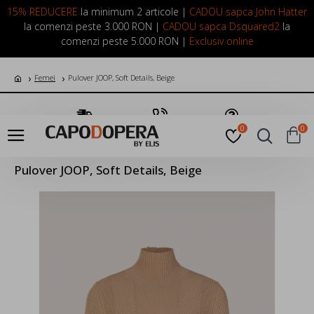
LOGIN
INREGISTRARE
15% REDUCERE
la minimum 2 articole |
CADOU sapca John Hatter
la comenzi peste 3.000 RON |
CADOU sapca Dsquared2
la
comenzi peste 5.000 RON |
Exclusiv online
Femei
Pulover JOOP, Soft Details, Beige
Transport Gratuit
Suna Acum
Pune o Intrebare
0
0
Pulover JOOP, Soft Details, Beige