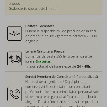
produs.
Grabeste-te stocul este limitat!
Calitate Garantata
Punem la dispozitie mii de produse de la zeci
de branduri de lux - garantam calitatea - 100%
originale.
Livrare Gratuita si Rapida
Comanda de peste 399 lei si beneficiezi de
livrare
Gratuita
.
Timpul estimat de livrare este de
24 - 48h
.
Servicii Premium de Consultanță Personalizată
Ne pasă de alegerile tale! După plasarea
comenzii, vei fi contactat de un consultant
profesionist pentru a primi sfaturi personalizate
și pentru a te asigura că ai făcut cea mai bună
alegere. Dacă ai întrebări sau nu știi ce produs ți
se potrivește, sună-ne și te vom ajuta cu