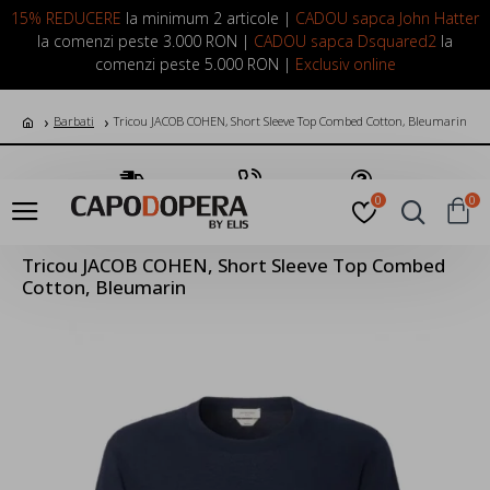
LOGIN
INREGISTRARE
15% REDUCERE
la minimum 2 articole |
CADOU sapca John Hatter
la comenzi peste 3.000 RON |
CADOU sapca Dsquared2
la
comenzi peste 5.000 RON |
Exclusiv online
Barbati
Tricou JACOB COHEN, Short Sleeve Top Combed Cotton, Bleumarin
Transport Gratuit
Suna Acum
Pune o Intrebare
0
0
Tricou JACOB COHEN, Short Sleeve Top Combed
Cotton, Bleumarin