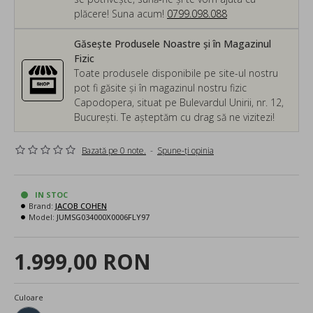
plăcere! Suna acum!
0799.098.088
Găsește Produsele Noastre și în Magazinul
Fizic
Toate produsele disponibile pe site-ul nostru
pot fi găsite și în magazinul nostru fizic
Capodopera, situat pe Bulevardul Unirii, nr. 12,
București. Te așteptăm cu drag să ne vizitezi!
Bazată pe 0 note.
-
Spune-ţi opinia
IN STOC
Brand:
JACOB COHEN
Model:
JUMSG034000X0006FLY97
1.999,00 RON
Culoare