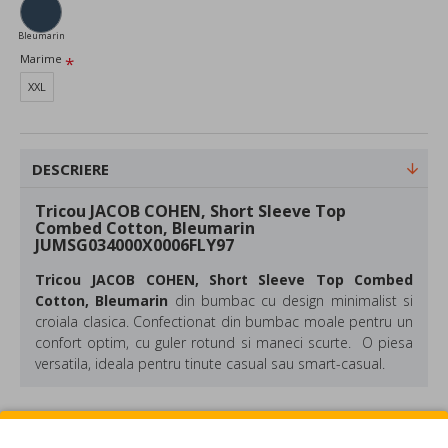
Bleumarin
Marime
XXL
DESCRIERE
Tricou JACOB COHEN, Short Sleeve Top
Combed Cotton, Bleumarin
JUMSG034000X0006FLY97
Tricou JACOB COHEN, Short Sleeve Top Combed
Cotton, Bleumarin
din bumbac cu design minimalist si
croiala clasica. Confectionat din bumbac moale pentru un
confort optim, cu guler rotund si maneci scurte. O piesa
versatila, ideala pentru tinute casual sau smart-casual.
Compozitie: 100% Bumbac
Culoare:
Bleumarin
REVIEW-URI
Made in Italy