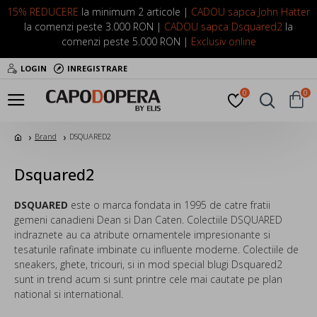
15% REDUCERE
la minimum 2 articole |
CADOU sapca John Hatter
la comenzi peste 3.000 RON |
CADOU sapca Dsquared2
la
comenzi peste 5.000 RON |
Exclusiv online
LOGIN
INREGISTRARE
0
0
Brand
DSQUARED2
Dsquared2
DSQUARED
este o marca fondata in 1995 de catre fratii
gemeni canadieni Dean si Dan Caten. Colectiile DSQUARED
indraznete au ca atribute ornamentele impresionante si
tesaturile rafinate imbinate cu influente moderne. Colectiile de
sneakers, ghete, tricouri, si in mod special blugi Dsquared2
sunt in trend acum si sunt printre cele mai cautate pe plan
national si international.