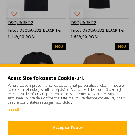
DSQUARED2
DSQUARED2
Tricou DSQUARED2, BLACK T-shirt with printed logo
Tricou DSQUARED2, BLACK T-shirt with pocket
1.149,00 RON
1.699,00 RON
NOU
NOU
Acest Site foloseste Cookie-uri.
Pentru scopuri precum afișarea de conținut personalizat, folosim module
cookie sau tehnologii similare. Apăsând Accept, ești de acord să permiți
colectarea de informații prin cookie-uri sau tehnologii similare. Află in
sectiunea Politica de Confidentialitate mai multe despre cookie-uri, inclusiv
despre posibilitatea retragerii acordului.
DSQUARED2
DSQUARED2
Detalii
Tricou DSQUARED2, BLACK T-shirt with logo patch
Tricou DSQUARED2, Signature Loose Fit T-Shirt
1.149,00 RON
1.199,00 RON
Accepta Toate
1
2
3
4
5
6
7
8
9