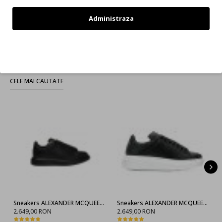
Afişare 1 - 12 din 1153 (97 pagini)
Administraza
Haine Si Incaltaminte Dsquared2
Imbracaminte Si Incaltaminte Marca Dsquared2
Refuz
CELE MAI CAUTATE
Sneakers ALEXANDER MCQUEEN, Negru full
Sneakers ALEXANDER MCQUEEN, 553770WHGP01000
2.649,00 RON
2.649,00 RON