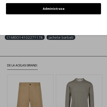
Jacheta Paolo Pecora,Hazelnut Corduroy
C1M0O14102271178 Jachete barbati
Administraza
Refuz
Etichete:
Jacheta Paolo Pecora
Hazelnut Corduroy
C1M0O14102271178
Jachete barbati
DE LA ACELASI BRAND: