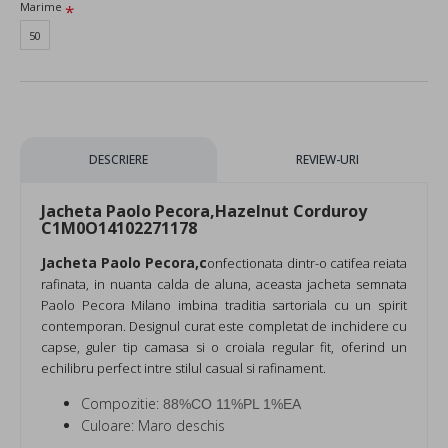
Marime
50
DESCRIERE
REVIEW-URI
Jacheta Paolo Pecora,Hazelnut Corduroy
C1M0O14102271178
Jacheta Paolo Pecora,c
onfectionata dintr-o
catifea reiata
rafinata
, in nuanta calda de aluna, aceasta jacheta semnata
Paolo Pecora Milano imbina
traditia sartoriala
cu un spirit
contemporan. Designul curat este completat de
inchidere cu
capse
,
guler tip camasa
si o
croiala regular fit
, oferind un
echilibru perfect intre stilul casual si rafinament.
Compozitie:
88%CO 11%PL 1%EA
Culoare: Maro deschis