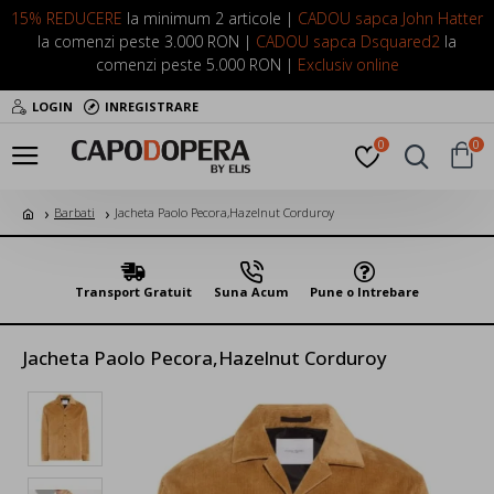
15% REDUCERE
la minimum 2 articole |
CADOU sapca John Hatter
la comenzi peste 3.000 RON |
CADOU sapca Dsquared2
la
comenzi peste 5.000 RON |
Exclusiv online
LOGIN
INREGISTRARE
0
0
Barbati
Jacheta Paolo Pecora,Hazelnut Corduroy
Transport Gratuit
Suna Acum
Pune o Intrebare
Jacheta Paolo Pecora,Hazelnut Corduroy