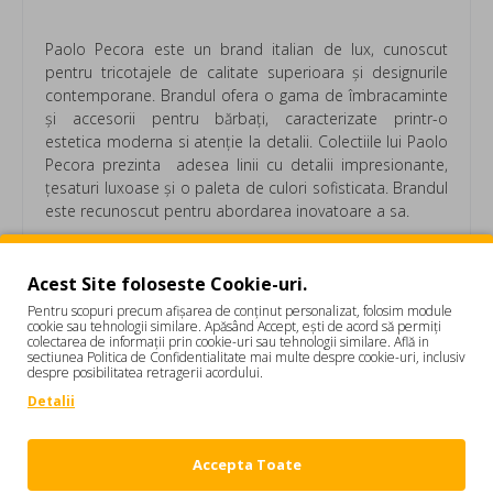
Paolo Pecora este un brand italian de lux, cunoscut
pentru tricotajele de calitate superioara și designurile
contemporane. Brandul ofera o gama de îmbracaminte
și accesorii pentru bărbați, caracterizate printr-o
estetica moderna si atenție la detalii. Colectiile lui Paolo
Pecora prezinta adesea linii cu detalii impresionante,
țesaturi luxoase și o paleta de culori sofisticata. Brandul
este recunoscut pentru abordarea inovatoare a sa.
Colecțiile lui Paolo Pecora includ de obicei o varietate de
piese de tricotaje, cum ar fi pulovere, cardigane și
Acest Site foloseste Cookie-uri.
pulovere, realizate din materiale premium precum lana,
Pentru scopuri precum afișarea de conținut personalizat, folosim module
cașmirul și bumbacul. Pe lângă tricotaje, marca ofera și
cookie sau tehnologii similare. Apăsând Accept, ești de acord să permiți
colectarea de informații prin cookie-uri sau tehnologii similare. Află in
o selectie de imbracaminte exterioara, camasi si
sectiunea Politica de Confidentialitate mai multe despre cookie-uri, inclusiv
accesorii pentru a completa garderoba barbatului
despre posibilitatea retragerii acordului.
modern. Designurile lui Paolo Pecora sunt cunoscute
Detalii
pentru stilul lor contemporan, versatilitatea si atenția la
detalii, facandu-le potrivite atat pentru ocazii casual, cat
si pentru ocazii formale.
Accepta Toate