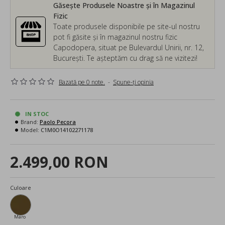
Găsește Produsele Noastre și în Magazinul
Fizic
Toate produsele disponibile pe site-ul nostru
pot fi găsite și în magazinul nostru fizic
Capodopera, situat pe Bulevardul Unirii, nr. 12,
București. Te așteptăm cu drag să ne vizitezi!
Bazată pe 0 note.
-
Spune-ţi opinia
IN STOC
Brand:
Paolo Pecora
Model:
C1M0O14102271178
2.499,00 RON
Culoare
Maro