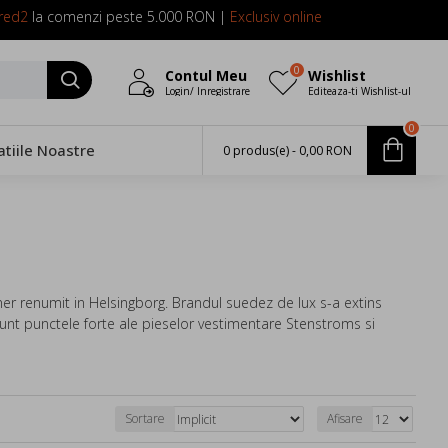
red2
la comenzi peste 5.000 RON |
Exclusiv online
0
Contul Meu
Wishlist
Login/ Inregistrare
Editeaza-ti Wishlist-ul
0
atiile Noastre
0 produs(e) - 0,00 RON
er renumit in Helsingborg. Brandul suedez de lux s-a extins
sunt punctele forte ale pieselor vestimentare Stenstroms si
Sortare
Afisare