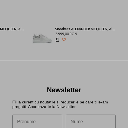
SNEAKERS ALEXANDER MCQUEEN, Alb 553770WHGP09000
Sneakers ALEXANDER MCQUEEN, Alb cu negru 625156WHXMT9074
2.999,00 RON
Newsletter
Fii la curent cu noutatile si reducerile pe care ti le-am
pregatit. Aboneaza-te la Newsletter.