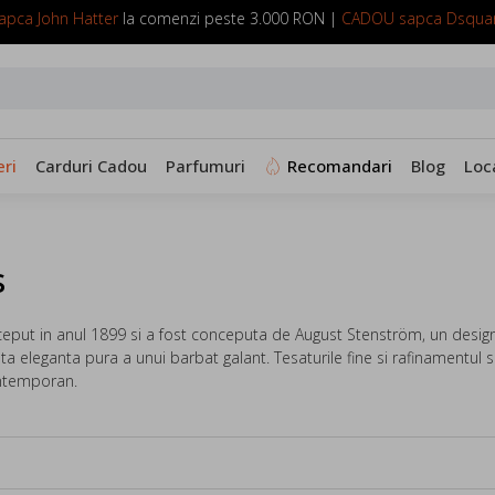
pca John Hatter
la comenzi peste 3.000 RON |
CADOU sapca Dsqua
SUNA ACUM: 0799 098 088
ri
Carduri Cadou
Parfumuri
Recomandari
Blog
Loc
s
ceput in anul 1899 si a fost conceputa de August Stenström, un design
a eleganta pura a unui barbat galant. Tesaturile fine si rafinamentul 
ontemporan.