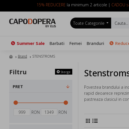
15% REDUCERE
la minimum 2 articole |
CADOU sa
Toate Categoriile
Summer Sale
Barbati
Femei
Branduri
Reduce
Brand
STENSTROMS
Stenstrom
Filtru
Sterge
PRET
Povestea brandului a in
rapid deoarece reprezint
pastreaza clasicul in c
RON
RON