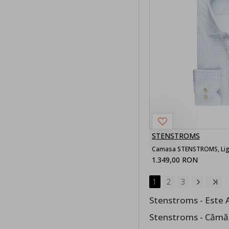
STENSTROMS
Camasa STENSTROMS, Light
1.349,00 RON
1
2
3
Stenstroms - Este A
Stenstroms - Cămăș