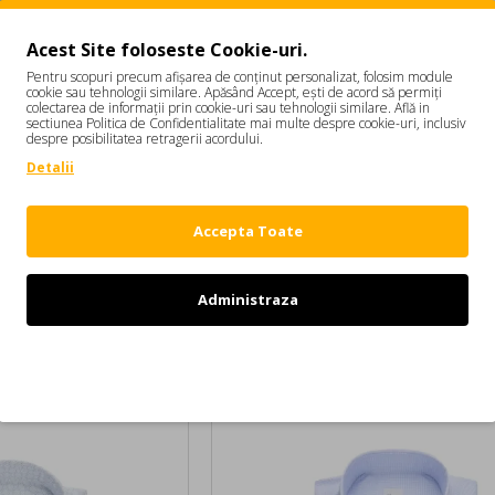
Acest Site foloseste Cookie-uri.
Pentru scopuri precum afișarea de conținut personalizat, folosim module
cookie sau tehnologii similare. Apăsând Accept, ești de acord să permiți
colectarea de informații prin cookie-uri sau tehnologii similare. Află in
sectiunea Politica de Confidentialitate mai multe despre cookie-uri, inclusiv
despre posibilitatea retragerii acordului.
Detalii
Accepta Toate
Administraza
STENSTROMS
t blue Linen
Camasa STENSTROMS, Beige Linen Shirt
Refuz
1.199,00 RON