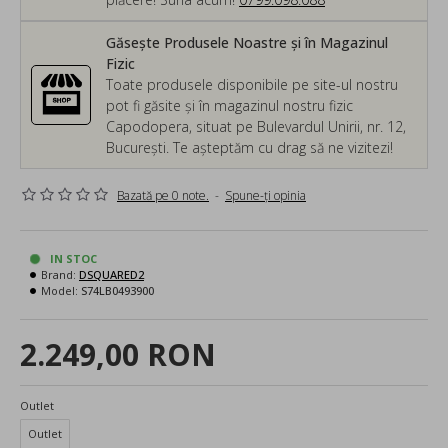
Găsește Produsele Noastre și în Magazinul
Fizic
Toate produsele disponibile pe site-ul nostru
pot fi găsite și în magazinul nostru fizic
Capodopera, situat pe Bulevardul Unirii, nr. 12,
București. Te așteptăm cu drag să ne vizitezi!
Bazată pe 0 note.
-
Spune-ţi opinia
IN STOC
Brand:
DSQUARED2
Model:
S74LB0493900
2.249,00 RON
Outlet
Outlet