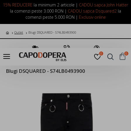
LOGIN
INREGISTRARE
15% REDUCERE
la minimum 2 articole |
CADOU sapca John Hatter
la comenzi peste 3.000 RON |
CADOU sapca Dsquared2
la
comenzi peste 5.000 RON |
Exclusiv online
Outlet
Blugi DSQUARED - S74LB0493900
Transport Gratuit
Suna Acum
Pune o Intrebare
0
0
Blugi DSQUARED - S74LB0493900