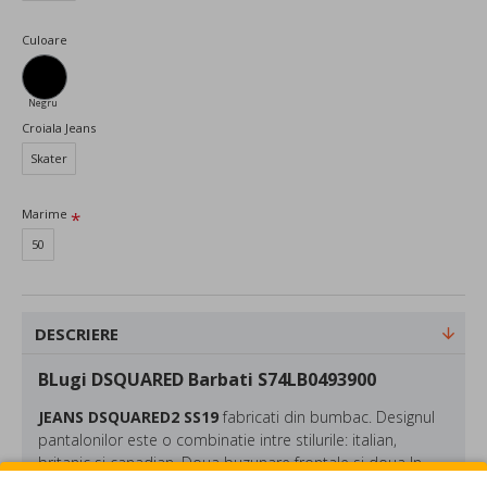
Culoare
Negru
Croiala Jeans
Skater
Marime
50
DESCRIERE
BLugi DSQUARED Barbati S74LB0493900
JEANS DSQUARED2 SS19
fabricati din bumbac. Designul
pantalonilor este o combinatie intre stilurile: italian,
britanic si canadian. Doua buzunare frontale si doua In
partea din spate. Accesorii metalice atasate in partea