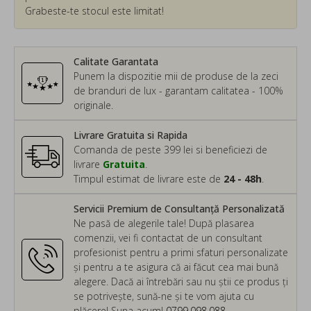
Grabeste-te stocul este limitat!
Calitate Garantata
Punem la dispozitie mii de produse de la zeci
de branduri de lux - garantam calitatea - 100%
originale.
Livrare Gratuita si Rapida
Comanda de peste 399 lei si beneficiezi de
livrare
Gratuita
.
Timpul estimat de livrare este de
24 - 48h
.
Servicii Premium de Consultanță Personalizată
Ne pasă de alegerile tale! După plasarea
comenzii, vei fi contactat de un consultant
profesionist pentru a primi sfaturi personalizate
și pentru a te asigura că ai făcut cea mai bună
alegere. Dacă ai întrebări sau nu știi ce produs ți
se potrivește, sună-ne și te vom ajuta cu
plăcere! Suna acum!
0799.098.088