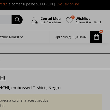
red2
la comenzi peste 5.000 RON |
Exclusiv online
0
Contul Meu
Wishlist
Login/ Inregistrare
Editeaza-ti Wishlist-ul
0
atiile Noastre
0 produs(e) - 0,00 RON
E
HI
NCHI, embossed T-shirt, Negru
preuna cu tine la acest produs.
tat!