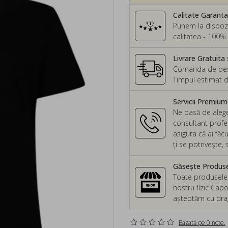
Calitate Garant
Punem la dispozi
calitatea - 100% 
Livrare Gratuita 
Comanda de peste
Timpul estimat d
Servicii Premiu
Ne pasă de alege
consultant profes
asigura că ai făc
ți se potrivește
Găsește Produsel
Toate produsele d
nostru fizic Capo
așteptăm cu drag 
Bazată pe 0 note.