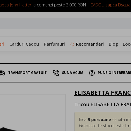
pca John Hatter
la comenzi peste 3.000 RON |
CADOU sapca Dsqua
SUNA ACUM: 0799 098 088
ri
Carduri Cadou
Parfumuri
Recomandari
Blog
Loc
TRANSPORT GRATUIT
SUNA ACUM
PUNE O INTREBAR
ELISABETTA FRANC
Tricou ELISABETTA FRA
Inca
9
persoane
se uita im
Grabeste-te stocul este limi