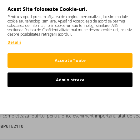
Acest Site foloseste Cookie-uri.
DESCRIERE
REVIEW-URI
Pentru scopuri precum afișarea de conținut personalizat, folosim module
cookie sau tehnologii similare. Apăsând Accept, ești de acord să permiți
colectarea de informații prin cookie-uri sau tehnologii similare. Află in
sectiunea Politica de Confidentialitate mai multe despre cookie-uri, inclusiv
Negru MA68P61E2110
despre posibilitatea retragerii acordului.
din bumbac cu guler rotund
, cu un design modern si versatil, perfect 
Detalii
entiind silueta.
Accepta Toate
Administraza
Refuz
n 1998. Stilul este clar si extrem de feminin cu focus si gama extinsa
itate la categoria office, costume cu croi cambrat dar si rochii midi. 
e si completeaza outfitul pentru orice eveniment important, atat de sear
A68P61E2110