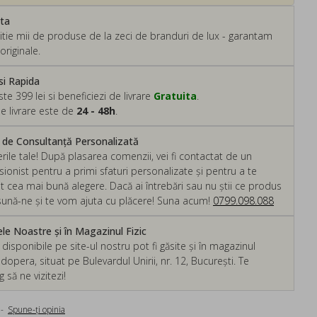
ata
tie mii de produse de la zeci de branduri de lux - garantam
originale.
si Rapida
 399 lei si beneficiezi de livrare
Gratuita
.
e livrare este de
24 - 48h
.
m de Consultanță Personalizată
rile tale! După plasarea comenzii, vei fi contactat de un
ionist pentru a primi sfaturi personalizate și pentru a te
ut cea mai bună alegere. Dacă ai întrebări sau nu știi ce produs
, sună-ne și te vom ajuta cu plăcere! Suna acum!
0799.098.088
e Noastre și în Magazinul Fizic
isponibile pe site-ul nostru pot fi găsite și în magazinul
dopera, situat pe Bulevardul Unirii, nr. 12, București. Te
să ne vizitezi!
-
Spune-ţi opinia