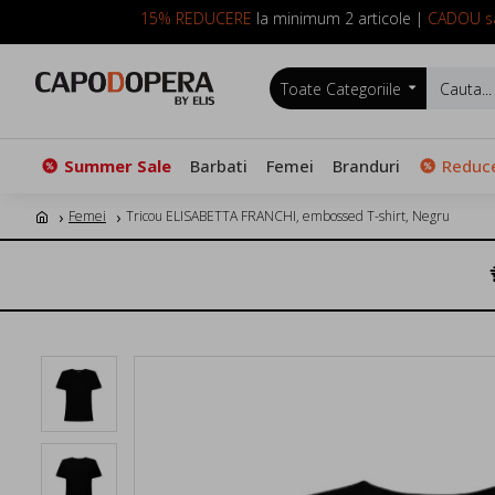
15% REDUCERE
la minimum 2 articole |
CADOU sa
Toate Categoriile
Summer Sale
Barbati
Femei
Branduri
Reduce
Femei
Tricou ELISABETTA FRANCHI, embossed T-shirt, Negru