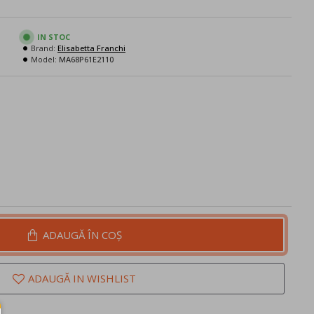
IN STOC
Brand:
Elisabetta Franchi
Model:
MA68P61E2110
ADAUGĂ ÎN COŞ
ADAUGĂ IN WISHLIST