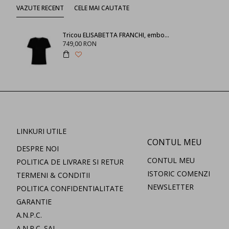
VAZUTE RECENT
CELE MAI CAUTATE
Tricou ELISABETTA FRANCHI, embossed T-shirt, Negru
749,00 RON
LINKURI UTILE
CONTUL MEU
DESPRE NOI
CONTUL MEU
POLITICA DE LIVRARE SI RETUR
ISTORIC COMENZI
TERMENI & CONDITII
NEWSLETTER
POLITICA CONFIDENTIALITATE
GARANTIE
A.N.P.C.
A.N.P.C. SAL