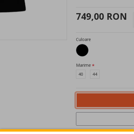
749,00 RON
Culoare
Marime
40
44