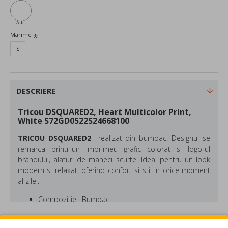
Alb
Marime
S
DESCRIERE
Tricou DSQUARED2, Heart Multicolor Print,
White S72GD0522S24668100
TRICOU DSQUARED2
realizat din bumbac. Designul se
remarca printr-un imprimeu grafic colorat si logo-ul
brandului, alaturi de maneci scurte. Ideal pentru un look
modern si relaxat, oferind confort si stil in orice moment
al zilei.
Compozitie: Bumbac
Culoare: Alb
REVIEW-URI
DSQUARED este o marca fondata in 1995 de catre fratii