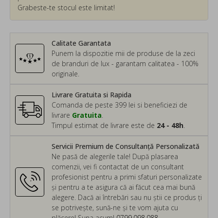
Grabeste-te stocul este limitat!
Calitate Garantata
Punem la dispozitie mii de produse de la zeci
de branduri de lux - garantam calitatea - 100%
originale.
Livrare Gratuita si Rapida
Comanda de peste 399 lei si beneficiezi de
livrare
Gratuita
.
Timpul estimat de livrare este de
24 - 48h
.
Servicii Premium de Consultanță Personalizată
Ne pasă de alegerile tale! După plasarea
comenzii, vei fi contactat de un consultant
profesionist pentru a primi sfaturi personalizate
și pentru a te asigura că ai făcut cea mai bună
alegere. Dacă ai întrebări sau nu știi ce produs ți
se potrivește, sună-ne și te vom ajuta cu
plăcere! Suna acum!
0799.098.088