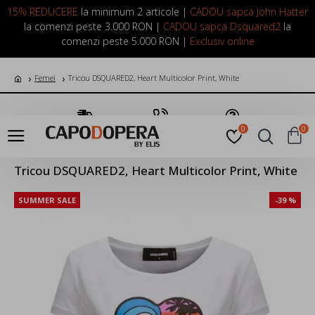
LOGIN
INREGISTRARE
15% REDUCERE
la minimum 2 articole |
CADOU sapca John Hatter
la comenzi peste 3.000 RON |
CADOU sapca Dsquared2
la
comenzi peste 5.000 RON |
Exclusiv online
Femei
Tricou DSQUARED2, Heart Multicolor Print, White
Transport Gratuit
Suna Acum
Pune o Intrebare
0
0
Tricou DSQUARED2, Heart Multicolor Print, White
SUMMER SALE
-39 %