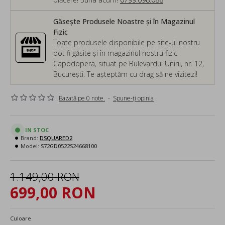
Găsește Produsele Noastre și în Magazinul
Fizic
Toate produsele disponibile pe site-ul nostru
pot fi găsite și în magazinul nostru fizic
Capodopera, situat pe Bulevardul Unirii, nr. 12,
București. Te așteptăm cu drag să ne vizitezi!
Bazată pe 0 note.
-
Spune-ţi opinia
IN STOC
Brand:
DSQUARED2
Model:
S72GD0522S24668100
1.149,00 RON
699,00 RON
Culoare