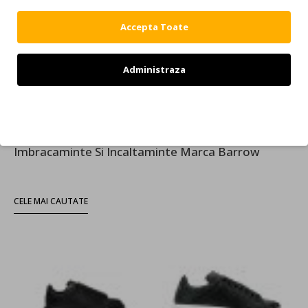
BARROW
BARROW
Accepta Toate
Hanorac BARROW, graphic hoodie, Black
Camasa BARROW, Used Effect Cotton ShirtUsed Effect Cotton Shirt
944,00 RON
1.349,00 RON
524,00 RON
749,00 RON
Administraza
1
2
3
Afişare 1 - 12 din 27 (3 pagini)
Refuz
Haine Si Incaltaminte Barrow
Imbracaminte Si Incaltaminte Marca Barrow
CELE MAI CAUTATE