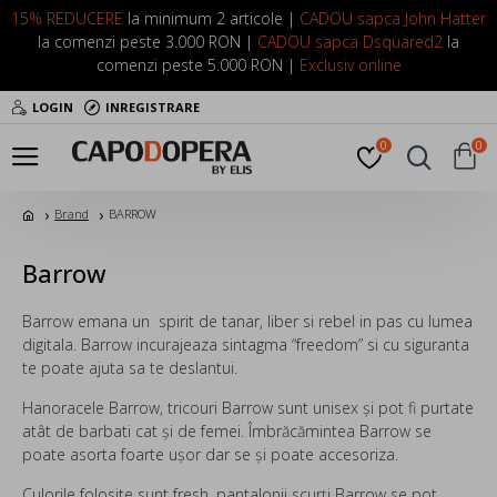
15% REDUCERE
la minimum 2 articole |
CADOU sapca John Hatter
la comenzi peste 3.000 RON |
CADOU sapca Dsquared2
la
comenzi peste 5.000 RON |
Exclusiv online
LOGIN
INREGISTRARE
0
0
Brand
BARROW
Barrow
Barrow emana un spirit de tanar, liber si rebel in pas cu lumea
digitala. Barrow incurajeaza sintagma “freedom” si cu siguranta
te poate ajuta sa te deslantui.
Hanoracele Barrow, tricouri Barrow sunt unisex și pot fi purtate
atât de barbati cat și de femei. Îmbrăcămintea Barrow se
poate asorta foarte ușor dar se și poate accesoriza.
Culorile folosite sunt fresh, pantalonii scurți Barrow se pot