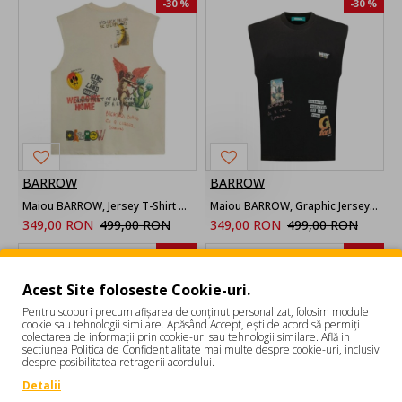
-30 %
-30 %
BARROW
BARROW
Maiou BARROW, Jersey T-Shirt Smanicata
Maiou BARROW, Graphic Jersey Sleeveless T-Shirt
349,00 RON
499,00 RON
349,00 RON
499,00 RON
-30 %
-30 %
Acest Site foloseste Cookie-uri.
Pentru scopuri precum afișarea de conținut personalizat, folosim module
cookie sau tehnologii similare. Apăsând Accept, ești de acord să permiți
colectarea de informații prin cookie-uri sau tehnologii similare. Află in
sectiunea Politica de Confidentialitate mai multe despre cookie-uri, inclusiv
despre posibilitatea retragerii acordului.
Detalii