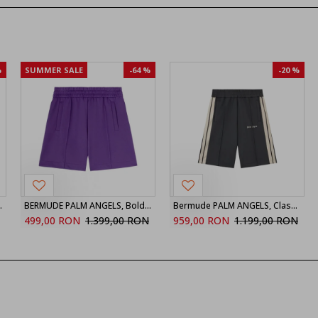
%
SUMMER SALE
-64 %
-20 %
ck Logo, Brown
BERMUDE PALM ANGELS, Bold Back Logo, Purple
Bermude PALM ANGELS, Classic Logo Track Shorts
499,00 RON
1.399,00 RON
959,00 RON
1.199,00 RON