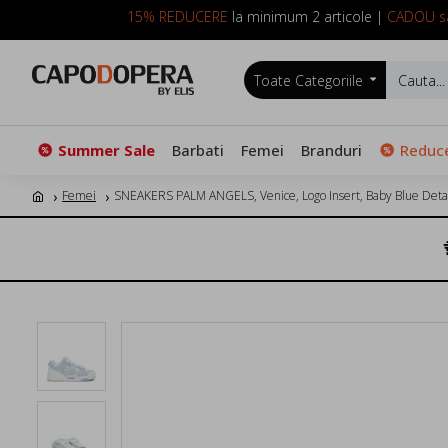
15% REDUCERE
la minimum 2 articole |
CADOU sa
Toate Categoriile
Summer Sale
Barbati
Femei
Branduri
Reduce
Femei
SNEAKERS PALM ANGELS, Venice, Logo Insert, Baby Blue Detai