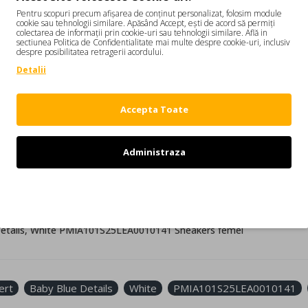
Pentru scopuri precum afișarea de conținut personalizat, folosim module
cookie sau tehnologii similare. Apăsând Accept, ești de acord să permiți
colectarea de informații prin cookie-uri sau tehnologii similare. Află in
DESCRIERE
REVIEW-URI
sectiunea Politica de Confidentialitate mai multe despre cookie-uri, inclusiv
despre posibilitatea retragerii acordului.
y Blue Details, White PMIA101S25LEA0010141
Detalii
etro si detalii iconice. Realizati din piele premium, cu logo palm in re
atement.
Accepta Toate
Administraza
umele Palm Angels care cuprinde fotografii din cultura skatebodingului
Refuz
ti cei care adora vibe-ul anilor 70 si stilul casual.
etails, White PMIA101S25LEA0010141 Sneakers femei
ert
Baby Blue Details
White
PMIA101S25LEA0010141