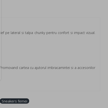
lief pe lateral si talpa chunky pentru confort si impact vizual.
. Promovand cartea cu ajutorul imbracamintei si a accesoriilor
Sneakers femei