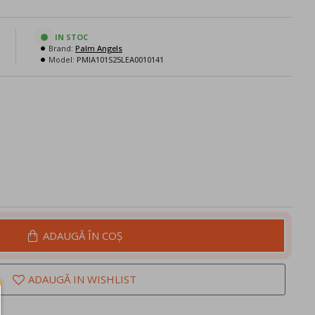
N
IN STOC
Brand:
Palm Angels
Model:
PMIA101S25LEA0010141
ADAUGĂ ÎN COŞ
ADAUGĂ IN WISHLIST