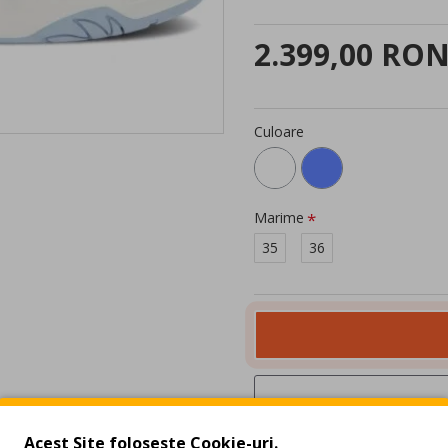
2.399,00 RO
Culoare
Marime
35
36
Acest Site foloseste Cookie-uri.