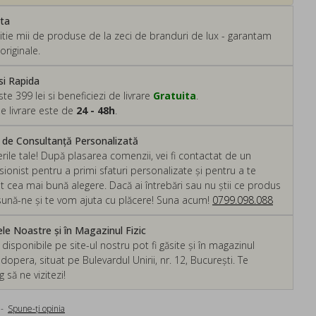
ata
tie mii de produse de la zeci de branduri de lux - garantam
originale.
si Rapida
 399 lei si beneficiezi de livrare
Gratuita
.
e livrare este de
24 - 48h
.
m de Consultanță Personalizată
rile tale! După plasarea comenzii, vei fi contactat de un
ionist pentru a primi sfaturi personalizate și pentru a te
ut cea mai bună alegere. Dacă ai întrebări sau nu știi ce produs
, sună-ne și te vom ajuta cu plăcere! Suna acum!
0799.098.088
e Noastre și în Magazinul Fizic
isponibile pe site-ul nostru pot fi găsite și în magazinul
dopera, situat pe Bulevardul Unirii, nr. 12, București. Te
să ne vizitezi!
-
Spune-ţi opinia