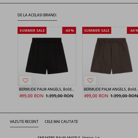
DE LA ACELASI BRAND:
SUMMER SALE
-64 %
SUMMER SALE
-64 
BERMUDE PALM ANGELS, Bold Back Logo, Black
BERMUDE PALM ANGELS, Bold Ba
499,00 RON
1.399,00 RON
499,00 RON
1.399,00 RON
VAZUTE RECENT
CELE MAI CAUTATE
SNEAKERS PALM ANGELS, Venice, Logo Insert, Baby Blue Details, White