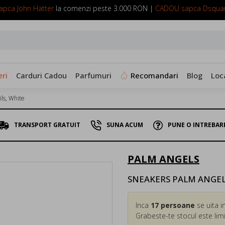
pca John Hatter
la comenzi peste 3.000 RON |
CADOU sapca Dsqua
SUNA ACUM: 0799 098 088
ri
Carduri Cadou
Parfumuri
Recomandari
Blog
Loc
ls, White
TRANSPORT GRATUIT
SUNA ACUM
PUNE O INTREBAR
PALM ANGELS
SNEAKERS PALM ANGELS, 
Inca
17
persoane
se uita i
Grabeste-te stocul este limi