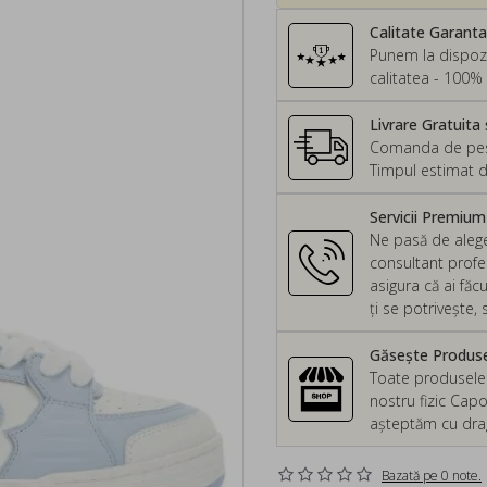
Calitate Garant
Punem la dispozi
calitatea - 100% 
Livrare Gratuita 
Comanda de peste
Timpul estimat d
Servicii Premiu
Ne pasă de alege
consultant profes
asigura că ai făc
ți se potrivește
Găsește Produsel
Toate produsele d
nostru fizic Capo
așteptăm cu drag 
Bazată pe 0 note.