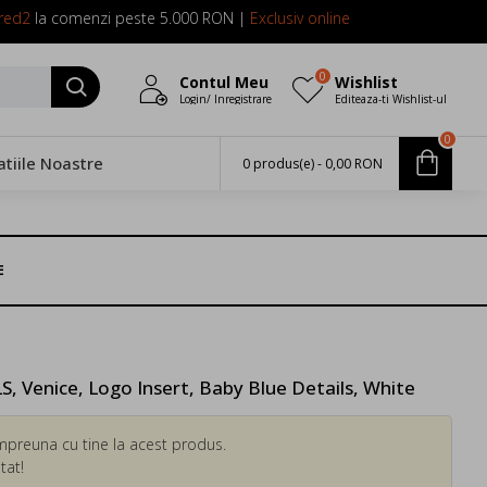
red2
la comenzi peste 5.000 RON |
Exclusiv online
0
Contul Meu
Wishlist
Login/ Inregistrare
Editeaza-ti Wishlist-ul
0
atiile Noastre
0 produs(e) - 0,00 RON
E
Venice, Logo Insert, Baby Blue Details, White
mpreuna cu tine la acest produs.
tat!