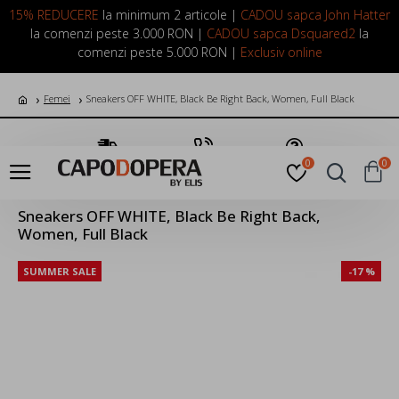
LOGIN
INREGISTRARE
15% REDUCERE
la minimum 2 articole |
CADOU sapca John Hatter
la comenzi peste 3.000 RON |
CADOU sapca Dsquared2
la
comenzi peste 5.000 RON |
Exclusiv online
Femei
Sneakers OFF WHITE, Black Be Right Back, Women, Full Black
Transport Gratuit
Suna Acum
Pune o Intrebare
0
0
Sneakers OFF WHITE, Black Be Right Back,
Women, Full Black
SUMMER SALE
-17 %