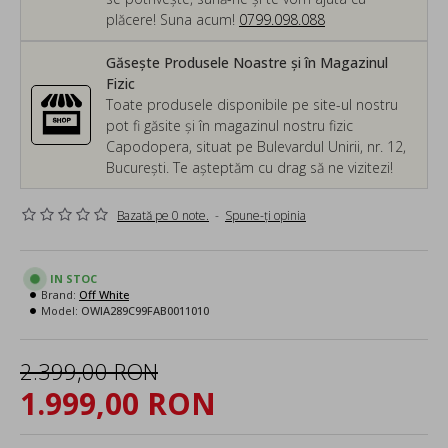
plăcere! Suna acum!
0799.098.088
Găsește Produsele Noastre și în Magazinul
Fizic
Toate produsele disponibile pe site-ul nostru
pot fi găsite și în magazinul nostru fizic
Capodopera, situat pe Bulevardul Unirii, nr. 12,
București. Te așteptăm cu drag să ne vizitezi!
Bazată pe 0 note.
-
Spune-ţi opinia
IN STOC
Brand:
Off White
Model:
OWIA289C99FAB0011010
2.399,00 RON
1.999,00 RON