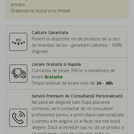
produs.
Grabeste-te stocul este limitat!
Calitate Garantata
Punem la dispozitie mii de produse de la zeci
de branduri de lux - garantam calitatea - 100%
originale.
Livrare Gratuita si Rapida
Comanda de peste 399 lei si beneficiezi de
livrare
Gratuita
.
Timpul estimat de livrare este de
24 - 48h
.
Servicii Premium de Consultanță Personalizată
Ne pasă de alegerile tale! După plasarea
comenzii, vei fi contactat de un consultant
profesionist pentru a primi sfaturi personalizate
și pentru a te asigura că ai făcut cea mai bună
alegere. Dacă ai întrebări sau nu știi ce produs ți
se potrivește, sună-ne și te vom ajuta cu