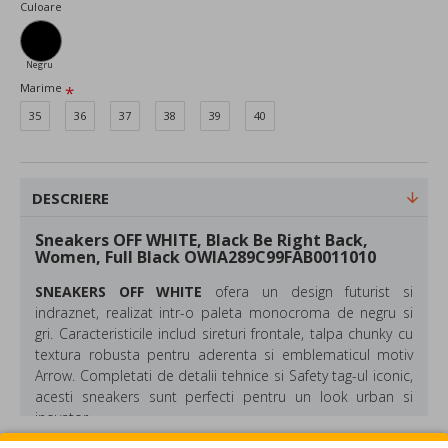
Culoare
Negru
Marime
35
36
37
38
39
40
DESCRIERE
Sneakers OFF WHITE, Black Be Right Back,
Women, Full Black OWIA289C99FAB0011010
SNEAKERS OFF WHITE
ofera un design futurist si
indraznet, realizat intr-o paleta monocroma de negru si
gri. Caracteristicile includ sireturi frontale, talpa chunky cu
textura robusta pentru aderenta si emblematicul motiv
Arrow. Completati de detalii tehnice si Safety tag-ul iconic,
acesti sneakers sunt perfecti pentru un look urban si
inovator.