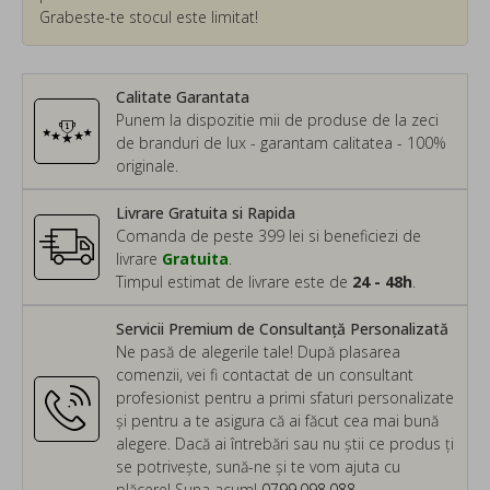
Grabeste-te stocul este limitat!
Calitate Garantata
Punem la dispozitie mii de produse de la zeci
de branduri de lux - garantam calitatea - 100%
originale.
Livrare Gratuita si Rapida
Comanda de peste 399 lei si beneficiezi de
livrare
Gratuita
.
Timpul estimat de livrare este de
24 - 48h
.
Servicii Premium de Consultanță Personalizată
Ne pasă de alegerile tale! După plasarea
comenzii, vei fi contactat de un consultant
profesionist pentru a primi sfaturi personalizate
și pentru a te asigura că ai făcut cea mai bună
alegere. Dacă ai întrebări sau nu știi ce produs ți
se potrivește, sună-ne și te vom ajuta cu
plăcere! Suna acum!
0799.098.088