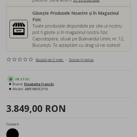
Găsește Produsele Noastre și în Magazinul
Fizic
Toate produsele disponibile pe site-ul nostru
pot fi găsite și în magazinul nostru fizic
Capodopera, situat pe Bulevardul Unirii, nr. 12,
București. Te așteptăm cu drag să ne vizitezi!
Bazată pe 0 note.
-
Spune-ţi opinia
IN STOC
Brand:
Elisabetta Franchi
Model:
ABR1861E2110
3.849,00 RON
Culoare