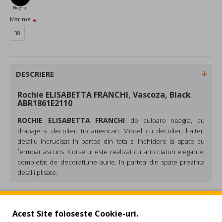
Negru
Marime
38
DESCRIERE
Rochie ELISABETTA FRANCHI, Vascoza, Black
ABR1861E2110
ROCHIE ELISABETTA FRANCHI
de culoare neagra, cu
drapaje si decolteu tip american. Model cu decolteu halter,
detaliu incrucisat in partea din fata si inchidere la spate cu
fermoar ascuns. Corsetul este realizat cu arricciaturi elegante,
completat de decoratiune aurie. In partea din spate prezinta
detalii plisate.
Material:100% vascoza.
Culoare: Negru
REVIEW-URI
Made in Italy
Acest Site foloseste Cookie-uri.