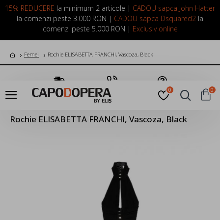
LOGIN
INREGISTRARE
15% REDUCERE
la minimum 2 articole |
CADOU sapca John Hatter
la comenzi peste 3.000 RON |
CADOU sapca Dsquared2
la
comenzi peste 5.000 RON |
Exclusiv online
Femei
Rochie ELISABETTA FRANCHI, Vascoza, Black
Transport Gratuit
Suna Acum
Pune o Intrebare
0
0
Rochie ELISABETTA FRANCHI, Vascoza, Black