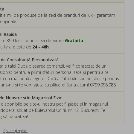
ata
tie mii de produse de la zeci de branduri de lux - garantam
originale.
si Rapida
 399 lei si beneficiezi de livrare
Gratuita
.
e livrare este de
24 - 48h
.
m de Consultanță Personalizată
rile tale! După plasarea comenzii, vei fi contactat de un
ionist pentru a primi sfaturi personalizate și pentru a te
ut cea mai bună alegere. Dacă ai întrebări sau nu știi ce produs
, sună-ne și te vom ajuta cu plăcere! Suna acum!
0799.098.088
e Noastre și în Magazinul Fizic
isponibile pe site-ul nostru pot fi găsite și în magazinul
dopera, situat pe Bulevardul Unirii, nr. 12, București. Te
să ne vizitezi!
-
Spune-ţi opinia