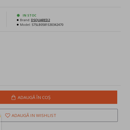
N
IN STOC
Brand:
DSQUARED2
Model:
S75LB0581S30342470
ADAUGĂ ÎN COŞ
ADAUGĂ IN WISHLIST