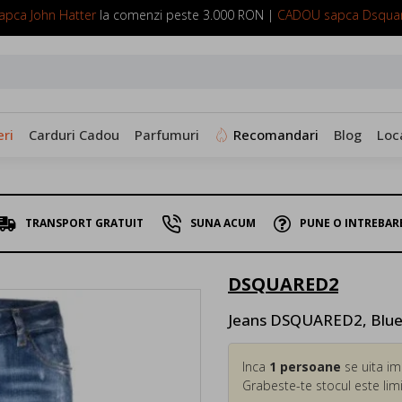
pca John Hatter
la comenzi peste 3.000 RON |
CADOU sapca Dsqua
SUNA ACUM: 0799 098 088
ri
Carduri Cadou
Parfumuri
Recomandari
Blog
Loc
TRANSPORT GRATUIT
SUNA ACUM
PUNE O INTREBAR
DSQUARED2
Jeans DSQUARED2, Blu
Inca
1
persoane
se uita im
Grabeste-te stocul este limi