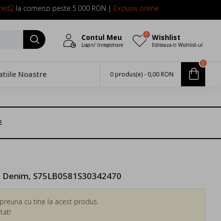
red2
la comenzi peste 5.000 RON |
Exclusiv online
0
Contul Meu
Wishlist
Login/ Inregistrare
Editeaza-ti Wishlist-ul
0
atiile Noastre
0 produs(e) - 0,00 RON
E
e Denim, S75LB0581S30342470
preuna cu tine la acest produs.
tat!