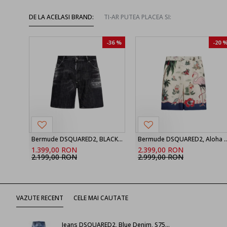
DE LA ACELASI BRAND:
TI-AR PUTEA PLACEA SI:
-36 %
-20 
Bermude DSQUARED2, BLACK ‘Marine’ denim shorts
Bermude DSQUARED2, Aloha Souve
1.399,00 RON
2.399,00 RON
2.199,00 RON
2.999,00 RON
VAZUTE RECENT
CELE MAI CAUTATE
Jeans DSQUARED2, Blue Denim, S75LB0581S30342470