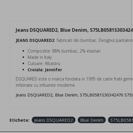
Jeans DSQUARED2, Blue Denim, S75LB0581S30342
JEANS DSQUARED2
fabricati din bumbac. Designul pantalonil
Compozitie: 98% bumbac, 2% elastan
Made in Italy
Culoare: Albastru
Croiala: Jennifer
DSQUARED este o marca fondata in 1995 de catre fratii gemen
imbinate cu influente moderne.
Jeans DSQUARED2, Blue Denim, S75LB0581S30342470 S75
Etichete:
Jeans DSQUARED2
Blue Denim
S75LB058