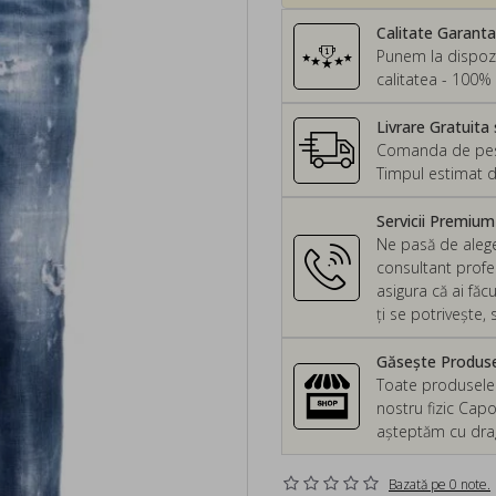
Calitate Garant
Punem la dispozi
calitatea - 100% 
Livrare Gratuita 
Comanda de peste
Timpul estimat d
Servicii Premiu
Ne pasă de alege
consultant profes
asigura că ai făc
ți se potrivește
Găsește Produsel
Toate produsele d
nostru fizic Capo
așteptăm cu drag 
Bazată pe 0 note.