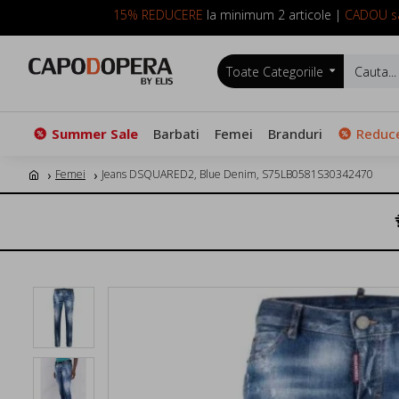
15% REDUCERE
la minimum 2 articole |
CADOU sa
Toate Categoriile
Summer Sale
Barbati
Femei
Branduri
Reduce
Femei
Jeans DSQUARED2, Blue Denim, S75LB0581S30342470