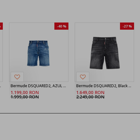
%
-40 %
-27 %
nir Boxer Shorts
Bermude DSQUARED2, AZUL MARINO Shorts vaqueros ‘Marine’, Bleu
Bermude DSQUARED2, Black Fog Wash Marine Shorts
1.199,00 RON
1.649,00 RON
1.999,00 RON
2.249,00 RON