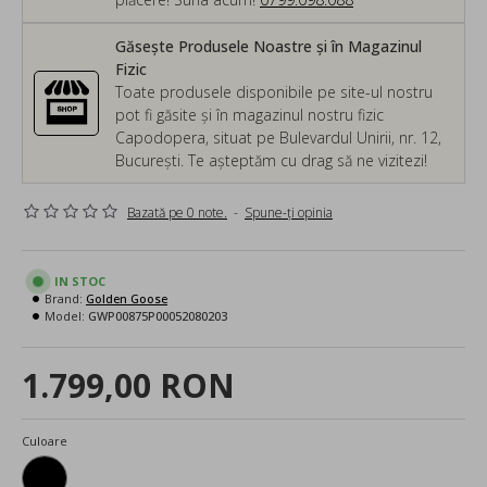
Găsește Produsele Noastre și în Magazinul
Fizic
Toate produsele disponibile pe site-ul nostru
pot fi găsite și în magazinul nostru fizic
Capodopera, situat pe Bulevardul Unirii, nr. 12,
București. Te așteptăm cu drag să ne vizitezi!
Bazată pe 0 note.
-
Spune-ţi opinia
IN STOC
Brand:
Golden Goose
Model:
GWP00875P00052080203
1.799,00 RON
Culoare