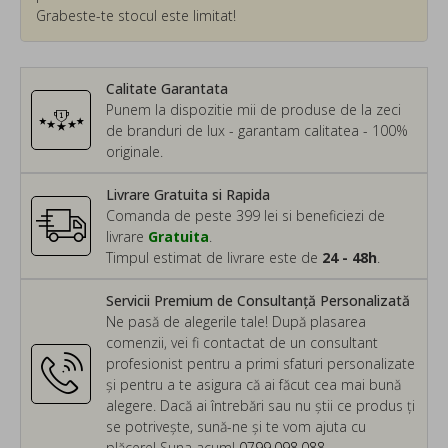
Grabeste-te stocul este limitat!
Calitate Garantata
Punem la dispozitie mii de produse de la zeci
de branduri de lux - garantam calitatea - 100%
originale.
Livrare Gratuita si Rapida
Comanda de peste 399 lei si beneficiezi de
livrare
Gratuita
.
Timpul estimat de livrare este de
24 - 48h
.
Servicii Premium de Consultanță Personalizată
Ne pasă de alegerile tale! După plasarea
comenzii, vei fi contactat de un consultant
profesionist pentru a primi sfaturi personalizate
și pentru a te asigura că ai făcut cea mai bună
alegere. Dacă ai întrebări sau nu știi ce produs ți
se potrivește, sună-ne și te vom ajuta cu
plăcere! Suna acum!
0799.098.088