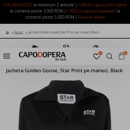
LOGIN
INREGISTRARE
15% REDUCERE
la minimum 2 articole |
CADOU sapca John Hatter
la comenzi peste 3.000 RON |
CADOU sapca Dsquared2
la
comenzi peste 5.000 RON |
Exclusiv online
Femei
Jacheta Golden Goose, Star Print pe maneci, Black
Transport Gratuit
Suna Acum
Pune o Intrebare
0
0
Jacheta Golden Goose, Star Print pe maneci, Black