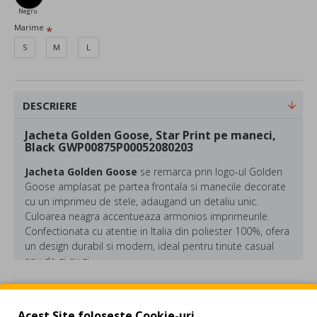
Negru
Marime
S
M
L
DESCRIERE
Jacheta Golden Goose, Star Print pe maneci,
Black GWP00875P00052080203
Jacheta Golden Goose
se remarca prin logo-ul Golden
Goose amplasat pe partea frontala si manecile decorate
cu un imprimeu de stele, adaugand un detaliu unic.
Culoarea neagra accentueaza armonios imprimeurile.
Confectionata cu atentie in Italia din poliester 100%, ofera
un design durabil si modern, ideal pentru tinute casual
sau de zi cu zi.
Compozitie: Poliester
REVIEW-URI
Culoare: Negru
Acest Site foloseste Cookie-uri.
Made in Italy