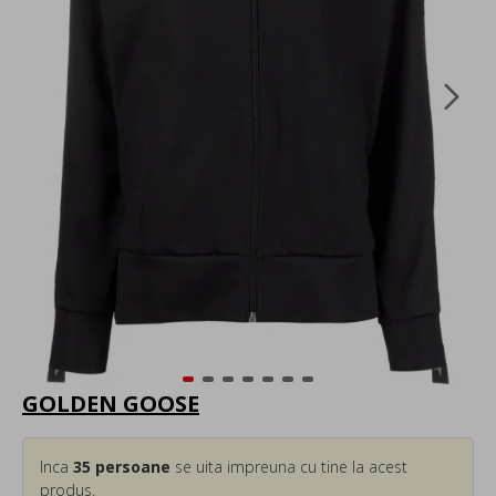
GOLDEN GOOSE
Inca
35
persoane
se uita impreuna cu tine la acest
produs.