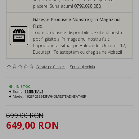
plăcere! Suna acum!
0799.098.088
Găsește Produsele Noastre și în Magazinul
Fizic
Toate produsele disponibile pe site-ul nostru
pot fi găsite și în magazinul nostru fizic
Capodopera, situat pe Bulevardul Unirii, nr. 12,
București. Te așteptăm cu drag să ne vizitezi!
Bazată pe 0 note.
-
Spune-ţi opinia
IN STOC
Brand:
ESSENTIALS
Model:
192SP255543FWHOMESTEADHEATHER
899,00 RON
649,00 RON