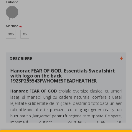
Culoare
Gri
Marime
XXS
XS
DESCRIERE
Hanorac FEAR OF GOD, Essentials Sweatshirt
with logo on the back
192SP255543FWHOMESTEADHEATHER
Hanorac FEAR OF GOD
croiala oversize clasica, cu umeri
lasați și maneci lungi cu cadere naturala, confera siluetei
lejeritate și libertate de mișcare, pastrand totodata un aer
rafinat.
Modelul este prevazut cu o gluga generoasa și un
buzunar tip „kangaroo” pentru funcționalitate sporita. Pe spate,
imprimeul distinct
„ESSENTIALS FEAR OF
GOD”
semnaleaza apartenența la această linie exclusivista. Un