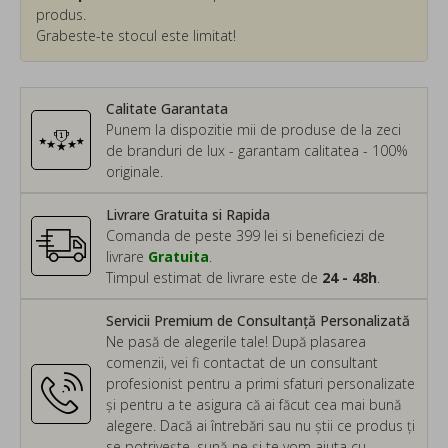
produs.
Grabeste-te stocul este limitat!
Calitate Garantata
Punem la dispozitie mii de produse de la zeci
de branduri de lux - garantam calitatea - 100%
originale.
Livrare Gratuita si Rapida
Comanda de peste 399 lei si beneficiezi de
livrare
Gratuita
.
Timpul estimat de livrare este de
24 - 48h
.
Servicii Premium de Consultanță Personalizată
Ne pasă de alegerile tale! După plasarea
comenzii, vei fi contactat de un consultant
profesionist pentru a primi sfaturi personalizate
și pentru a te asigura că ai făcut cea mai bună
alegere. Dacă ai întrebări sau nu știi ce produs ți
se potrivește, sună-ne și te vom ajuta cu