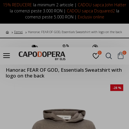
LOGIN
INREGISTRARE
15% REDUCERE
la minimum 2 articole |
CADOU sapca John Hatter
la comenzi peste 3.000 RON |
CADOU sapca Dsquared2
la
comenzi peste 5.000 RON |
Exclusiv online
Femei
Hanorac FEAR OF GOD, Essentials Sweatshirt with logo on the back
Transport Gratuit
Suna Acum
Pune o Intrebare
0
0
Hanorac FEAR OF GOD, Essentials Sweatshirt with
logo on the back
-28 %