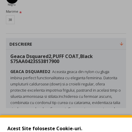
Negru
Marime
38
DESCRIERE
Geaca Dsquared2,PUFF COAT,Black
S75AA0423S53817900
GEACA DSQUARED2
Aceasta geaca din nylon cu gluga
imbina perfect functionalitatea cu eleganta feminina. Datorita
umpluturii calduroase (down)
si a
croielii regular
, ofera
protectie excelenta impotriva frigului, pastrand in acelasi timp o
silueta armonioasa si stilata.
Inchiderea cu
fermoar ascuns
,
combinata cu
cordonul tip curea cu catarama
, evidentiaza talia
si adauga un plus de rafinament. Geaca este prevazuta cu
doua
buzunare laterale oblice
si
captuseala interioara
pentru un
REVIEW-URI
plus de confort.
Ideala atat pentru purtarea de zi cu zi, cat si
pentru iesirile in oras alaturi de prieteni, aceasta piesa versatila
Acest Site foloseste Cookie-uri.