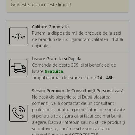
Grabeste-te stocul este limitat!
Calitate Garantata
Punem la dispozitie mii de produse de la zeci
de branduri de lux - garantam calitatea - 100%
originale.
Livrare Gratuita si Rapida
Comanda de peste 399 lei si beneficiezi de
livrare
Gratuita
.
Timpul estimat de livrare este de
24 - 48h
.
Servicii Premium de Consultanță Personalizată
Ne pasă de alegerile tale! După plasarea
comenzii, vei fi contactat de un consultant
profesionist pentru a primi sfaturi personalizate
și pentru a te asigura că ai făcut cea mai bună
alegere. Dacă ai întrebări sau nu știi ce produs ți
se potrivește, sună-ne și te vom ajuta cu
plăcere! Suna acum!
0799.098.088