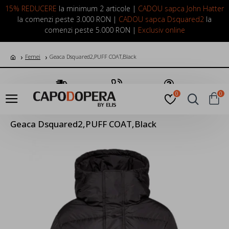
LOGIN
INREGISTRARE
15% REDUCERE
la minimum 2 articole |
CADOU sapca John Hatter
la comenzi peste 3.000 RON |
CADOU sapca Dsquared2
la
comenzi peste 5.000 RON |
Exclusiv online
Femei
Geaca Dsquared2,PUFF COAT,Black
Transport Gratuit
Suna Acum
Pune o Intrebare
0
0
Geaca Dsquared2,PUFF COAT,Black