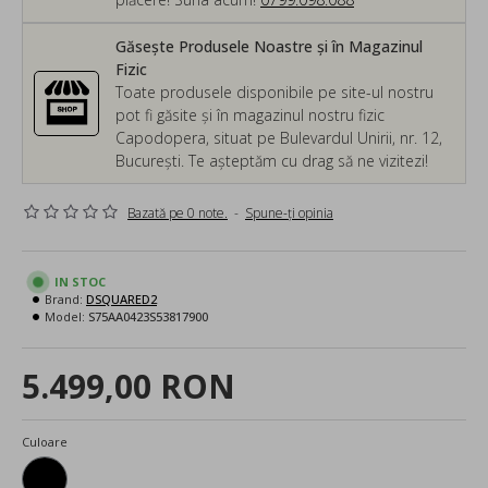
Găsește Produsele Noastre și în Magazinul
Fizic
Toate produsele disponibile pe site-ul nostru
pot fi găsite și în magazinul nostru fizic
Capodopera, situat pe Bulevardul Unirii, nr. 12,
București. Te așteptăm cu drag să ne vizitezi!
Bazată pe 0 note.
-
Spune-ţi opinia
IN STOC
Brand:
DSQUARED2
Model:
S75AA0423S53817900
5.499,00 RON
Culoare