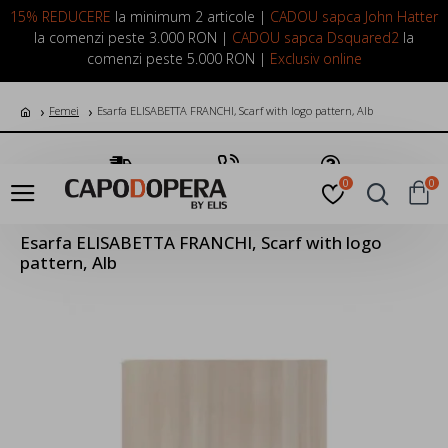
LOGIN
INREGISTRARE
15% REDUCERE
la minimum 2 articole |
CADOU sapca John Hatter
la comenzi peste 3.000 RON |
CADOU sapca Dsquared2
la
comenzi peste 5.000 RON |
Exclusiv online
Femei
Esarfa ELISABETTA FRANCHI, Scarf with logo pattern, Alb
Transport Gratuit
Suna Acum
Pune o Intrebare
0
0
Esarfa ELISABETTA FRANCHI, Scarf with logo
pattern, Alb