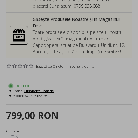
plăcere! Suna acum!
0799.098.088
Găsește Produsele Noastre și în Magazinul
Fizic
Toate produsele disponibile pe site-ul nostru
pot fi găsite și în magazinul nostru fizic
Capodopera, situat pe Bulevardul Unirii, nr. 12,
București. Te așteptăm cu drag să ne vizitezi!
Bazată pe 0 note.
-
Spune-ţi opinia
IN STOC
Brand:
Elisabetta Franchi
Model:
SC14F61E2193
799,00 RON
Culoare