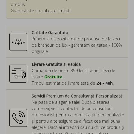
produs.
Grabeste-te stocul este limitat!
Calitate Garantata
Punem la dispozitie mii de produse de la zeci
de branduri de lux - garantam calitatea - 100%
originale.
Livrare Gratuita si Rapida
Comanda de peste 399 lei si beneficiezi de
livrare
Gratuita
.
Timpul estimat de livrare este de
24 - 48h
.
Servicii Premium de Consultanță Personalizată
Ne pasă de alegerile tale! După plasarea
comenzii, vei fi contactat de un consultant
profesionist pentru a primi sfaturi personalizate
și pentru a te asigura că ai făcut cea mai bună
alegere. Dacă ai întrebări sau nu știi ce produs ți
se potrivește, sună-ne și te vom ajuta cu