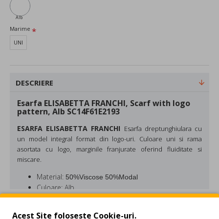
Alb
Marime
UNI
DESCRIERE
Esarfa ELISABETTA FRANCHI, Scarf with logo
pattern, Alb SC14F61E2193
ESARFA ELISABETTA FRANCHI
Esarfa dreptunghiulara cu
un model integral format din logo-uri. Culoare uni si rama
asortata cu logo, marginile franjurate oferind fluiditate si
miscare.
Material:
50%Viscose 50%Modal
Culoare: Alb
Made in Italy
Dimensiuni:
140 x 140 cm
REVIEW-URI
Acest Site foloseste Cookie-uri.