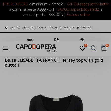
LOGIN
INREGISTRARE
15% REDUCERE
la minimum 2 articole |
CADOU sapca John Hatter
la comenzi peste 3.000 RON |
CADOU sapca Dsquared2
la
comenzi peste 5.000 RON |
Exclusiv online
Femei
Bluza ELISABETTA FRANCHI, Jersey top with gold button
Transport Gratuit
Suna Acum
Pune o Intrebare
0
0
Bluza ELISABETTA FRANCHI, Jersey top with gold
button