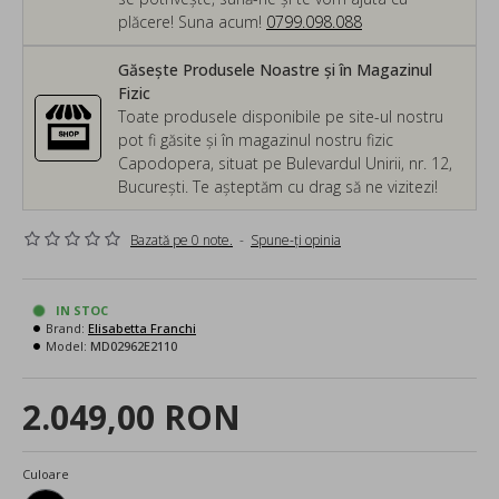
plăcere! Suna acum!
0799.098.088
Găsește Produsele Noastre și în Magazinul
Fizic
Toate produsele disponibile pe site-ul nostru
pot fi găsite și în magazinul nostru fizic
Capodopera, situat pe Bulevardul Unirii, nr. 12,
București. Te așteptăm cu drag să ne vizitezi!
Bazată pe 0 note.
-
Spune-ţi opinia
IN STOC
Brand:
Elisabetta Franchi
Model:
MD02962E2110
2.049,00 RON
Culoare