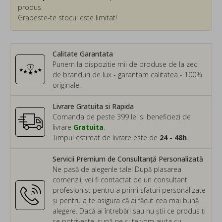
produs.
Grabeste-te stocul este limitat!
Calitate Garantata
Punem la dispozitie mii de produse de la zeci
de branduri de lux - garantam calitatea - 100%
originale.
Livrare Gratuita si Rapida
Comanda de peste 399 lei si beneficiezi de
livrare
Gratuita
.
Timpul estimat de livrare este de
24 - 48h
.
Servicii Premium de Consultanță Personalizată
Ne pasă de alegerile tale! După plasarea
comenzii, vei fi contactat de un consultant
profesionist pentru a primi sfaturi personalizate
și pentru a te asigura că ai făcut cea mai bună
alegere. Dacă ai întrebări sau nu știi ce produs ți
se potrivește, sună-ne și te vom ajuta cu