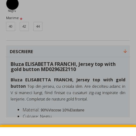
Negru
Marime
40
42
44
DESCRIERE
Bluza ELISABETTA FRANCHI, Jersey top with
gold button MD02962E2110
Bluza ELISABETTA FRANCHI, Jersey top with gold
button
Top din jerseu, cu croiala slim. Are decolteu adanc in
V si maneci lungi, fiind finisat cu cusaturi zig-zag inspirate din
lenjerie. Completat de nasture gold frontal.
Material:
90%Viscose 10%Elastane
Culoare: Negru
Made in Italy
REVIEW-URI